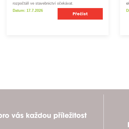
rozpočtáři ve stavebnictví očekávat.
o
Datum: 17.7.2026
D
Přečíst