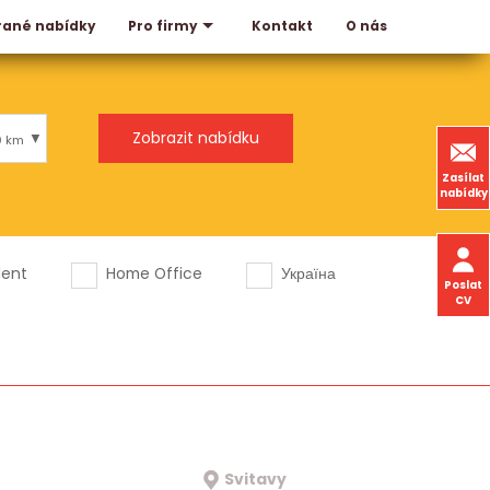
rané nabídky
Kontakt
O nás
Pro firmy
0 km
Zasílat
nabídky
dent
Home Office
Україна
Poslat
CV
Svitavy