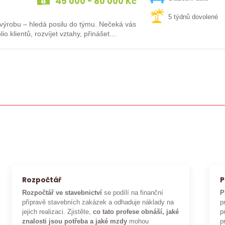
45 000 - 80 000 Kč
5 týdnů dovolené
 – hledá posilu do týmu. Nečeká vás
io klientů, rozvíjet vztahy, přinášet…
Rozpočtář
P
Rozpočtář ve stavebnictví
se podílí na finanční
P
přípravě stavebních zakázek a odhaduje náklady na
p
jejich realizaci. Zjistěte,
co tato profese obnáší, jaké
p
znalosti jsou potřeba a jaké mzdy
mohou
p