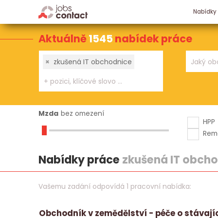
Nabídky
Aktuálně
1545
nabídek práce
×
zkušená IT obchodnice
Mzda
bez omezení
HPP
Rem
Nabídky práce
zkušená IT obch
Vašemu zadání odpovídá 1 pracovní nabídka:
Obchodník v zemědělství - péče o stávají