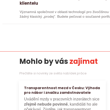
klientelu
Významná společnost v oblasti technologií pro živočišnou výrobu
žádný klasický „prodej“. Budete pečovat o současné portfol
Mohlo by vás
zajímat
Přečtěte si novinky ze světa nabídek práce
Transparentnost mezd v Česku: Výhoda
pro nábor i značku zaměstnavatele
Uvádění mzdy v pracovních inzerátech sice
zřejmě nebude povinné
, kandidáti ho ale
očekávají. Zjistěte, jak transparentnost