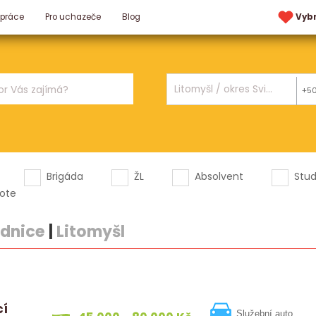
 práce
Pro uchazeče
Blog
Vyb
+5
Brigáda
ŽL
Absolvent
Stu
ote
odnice
|
Litomyšl
cí
Služební auto