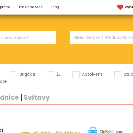
 práce
Pro uchazeče
Blog
Vyb
Brigáda
ŽL
Absolvent
Stu
ote
odnice
|
Svitavy
cí
Služební auto