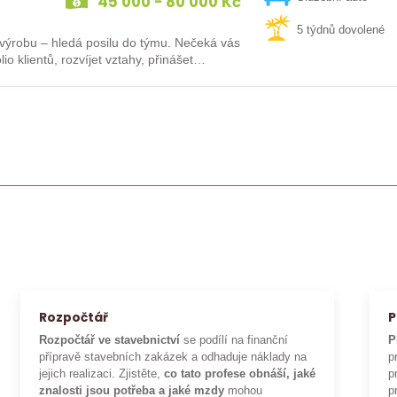
45 000 - 80 000 Kč
5 týdnů dovolené
 – hledá posilu do týmu. Nečeká vás
io klientů, rozvíjet vztahy, přinášet…
Rozpočtář
P
Rozpočtář ve stavebnictví
se podílí na finanční
P
přípravě stavebních zakázek a odhaduje náklady na
p
jejich realizaci. Zjistěte,
co tato profese obnáší, jaké
p
znalosti jsou potřeba a jaké mzdy
mohou
p