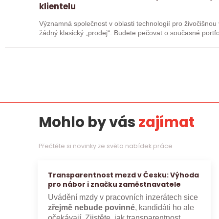
klientelu
Významná společnost v oblasti technologií pro živočišnou výrobu
žádný klasický „prodej“. Budete pečovat o současné portfol
Mohlo by vás
zajímat
Přečtěte si novinky ze světa nabídek práce
Transparentnost mezd v Česku: Výhoda
pro nábor i značku zaměstnavatele
Uvádění mzdy v pracovních inzerátech sice
zřejmě nebude povinné
, kandidáti ho ale
očekávají. Zjistěte, jak transparentnost