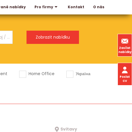
rané nabídky
Kontakt
O nás
Pro firmy
Zasílat
nabídky
dent
Home Office
Україна
Poslat
CV
Svitavy