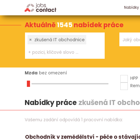
Nabídky
Aktuálně
1545
nabídek práce
×
zkušená IT obchodnice
Mzda
bez omezení
HPP
Rem
Nabídky práce
zkušená IT obch
Vašemu zadání odpovídá 1 pracovní nabídka:
Obchodník v zemědělství - péče o stávají