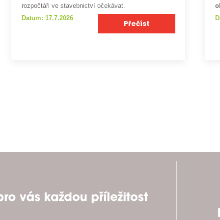
rozpočtáři ve stavebnictví očekávat.
o
Datum: 17.7.2026
D
Přečíst