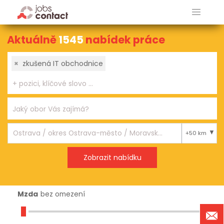
Aktuálně
1545
nabídek práce
×
zkušená IT obchodnice
+50 km
Mzda
bez omezení