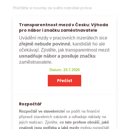
Přečtěte si novinky ze světa nabídek práce
Transparentnost mezd v Česku: Výhoda
pro nábor i značku zaměstnavatele
Uvádění mzdy v pracovních inzerátech sice
zřejmě nebude povinné
, kandidáti ho ale
očekávají. Zjistěte, jak transparentnost mezd
usnadňuje nábor a posiluje značku
zaměstnavatele.
Datum: 24.7.2026
Přečíst
Rozpočtář
Rozpočtář ve stavebnictví
se podílí na finanční
přípravě stavebních zakázek a odhaduje náklady na
jejich realizaci. Zjistěte,
co tato profese obnáší, jaké
znalosti jsou potřeba a jaké mzdy
mohou rozpočtáři