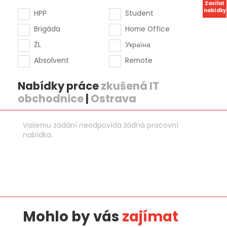
Zasílat
nabídky
HPP
Student
Brigáda
Home Office
ŽL
Україна
Absolvent
Remote
Nabídky práce
zkušená IT
obchodnice
|
Ostrava
Vašemu zadání neodpovídá žádná pracovní
nabídka.
Mohlo by vás
zajímat