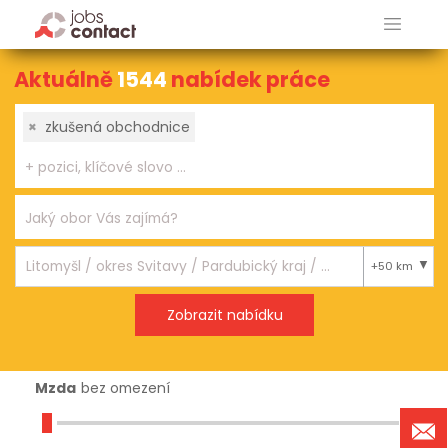
Aktuálně
1544
nabídek práce
×
zkušená obchodnice
+50 km
Mzda
bez omezení