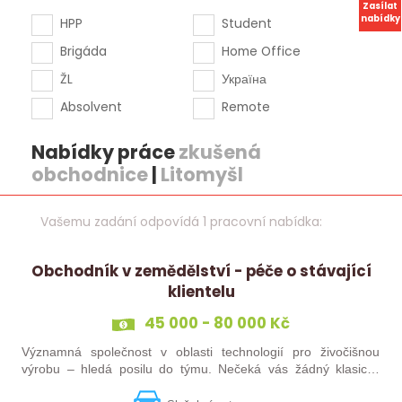
Zasílat
nabídky
HPP
Student
Brigáda
Home Office
ŽL
Україна
Absolvent
Remote
Nabídky práce
zkušená
obchodnice
|
Litomyšl
Vašemu zadání odpovídá 1 pracovní nabídka:
Obchodník v zemědělství - péče o stávající
klientelu
45 000 - 80 000 Kč
Významná společnost v oblasti technologií pro živočišnou
výrobu – hledá posilu do týmu. Nečeká vás žádný klasický
„prodej“. Budete pečovat o současné portfolio klientů, rozvíjet