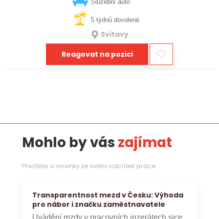
vztahy, přinášet…
Služební auto
5 týdnů dovolené
Svitavy
Reagovat na pozici
Mohlo by vás
zajímat
Přečtěte si novinky ze světa nabídek práce
Transparentnost mezd v Česku: Výhoda
pro nábor i značku zaměstnavatele
Uvádění mzdy v pracovních inzerátech sice