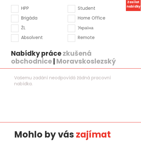
Zasílat
nabídky
HPP
Student
Brigáda
Home Office
ŽL
Україна
Absolvent
Remote
Nabídky práce
zkušená
obchodnice
|
Moravskoslezský
Vašemu zadání neodpovídá žádná pracovní
nabídka.
Mohlo by vás
zajímat