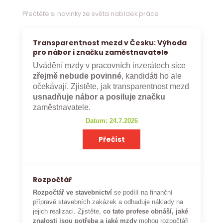
Přečtěte si novinky ze světa nabídek práce
Transparentnost mezd v Česku: Výhoda
pro nábor i značku zaměstnavatele
Uvádění mzdy v pracovních inzerátech sice
zřejmě nebude povinné
, kandidáti ho ale
očekávají. Zjistěte, jak transparentnost mezd
usnadňuje nábor a posiluje značku
zaměstnavatele.
Datum: 24.7.2026
Přečíst
Rozpočtář
Rozpočtář ve stavebnictví
se podílí na finanční
přípravě stavebních zakázek a odhaduje náklady na
jejich realizaci. Zjistěte,
co tato profese obnáší, jaké
znalosti jsou potřeba a jaké mzdy
mohou rozpočtáři