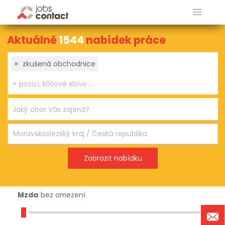
Aktuálně
1544
nabídek práce
×
zkušená obchodnice
Mzda
bez omezení