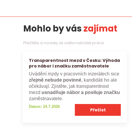
Mohlo by vás
zajímat
Přečtěte si novinky ze světa nabídek práce
Transparentnost mezd v Česku: Výhoda
pro nábor i značku zaměstnavatele
Uvádění mzdy v pracovních inzerátech sice
zřejmě nebude povinné
, kandidáti ho ale
očekávají. Zjistěte, jak transparentnost
mezd
usnadňuje nábor a posiluje značku
zaměstnavatele.
Datum: 24.7.2026
Přečíst