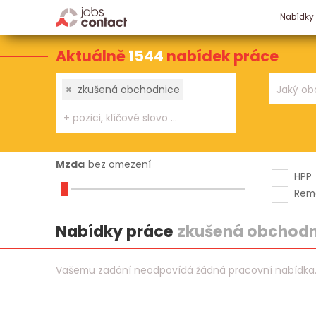
Nabídky
Aktuálně
1544
nabídek práce
×
zkušená obchodnice
Mzda
bez omezení
HPP
Rem
Nabídky práce
zkušená obchodn
Vašemu zadání neodpovídá žádná pracovní nabídka