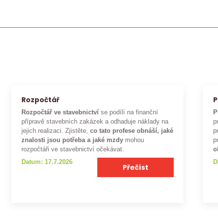
Rozpočtář
P
Rozpočtář ve stavebnictví
se podílí na finanční
P
přípravě stavebních zakázek a odhaduje náklady na
p
jejich realizaci. Zjistěte,
co tato profese obnáší, jaké
p
znalosti jsou potřeba a jaké mzdy
mohou
p
rozpočtáři ve stavebnictví očekávat.
o
Datum: 17.7.2026
D
Přečíst