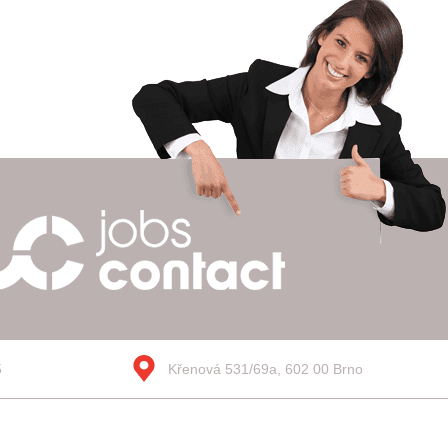
5
Křenová 531/69a, 602 00 Brno