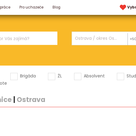
 práce
Pro uchazeče
Blog
Vyb
+5
Brigáda
ŽL
Absolvent
Stu
ote
ice
|
Ostrava
.