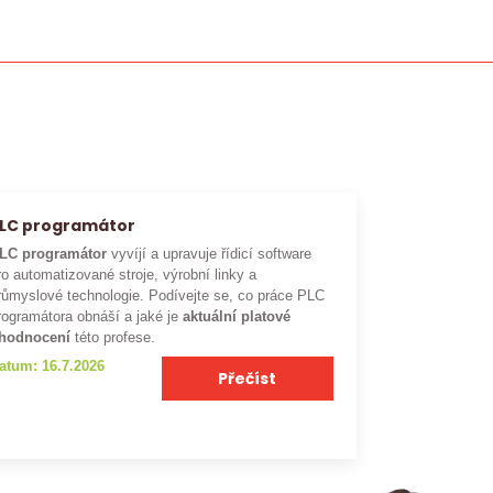
LC programátor
LC programátor
vyvíjí a upravuje řídicí software
ro automatizované stroje, výrobní linky a
růmyslové technologie. Podívejte se, co práce PLC
rogramátora obnáší a jaké je
aktuální platové
hodnocení
této profese.
atum: 16.7.2026
Přečíst