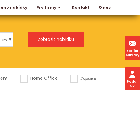
rané nabídky
Kontakt
O nás
Pro firmy
0 km
Zasílat
nabídky
dent
Home Office
Україна
Poslat
CV