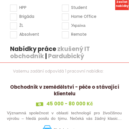
Zasílat
nabídky
HPP
Student
Brigáda
Home Office
ŽL
Україна
Absolvent
Remote
Nabídky práce
zkušený IT
obchodník
|
Pardubický
Vašemu zadání odpovídá 1 pracovní nabídka:
Obchodník v zemědělství - péče o stávající
klientelu
45 000 - 80 000 Kč
Významná společnost v oblasti technologií pro živočišnou
výrobu – hledá posilu do týmu. Nečeká vás žádný klasický
„prodej“. Budete pečovat o současné portfolio klientů, rozvíjet