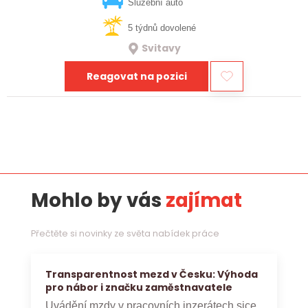
vztahy, přinášet…
Služební auto
5 týdnů dovolené
Svitavy
Reagovat na pozici
Mohlo by vás
zajímat
Přečtěte si novinky ze světa nabídek práce
Transparentnost mezd v Česku: Výhoda
pro nábor i značku zaměstnavatele
Uvádění mzdy v pracovních inzerátech sice