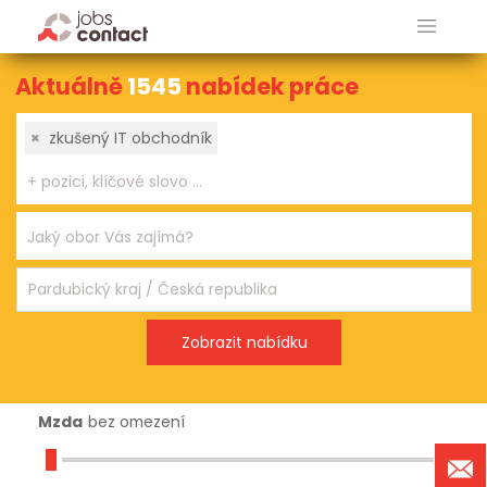
Aktuálně
1545
nabídek práce
×
zkušený IT obchodník
Mzda
bez omezení