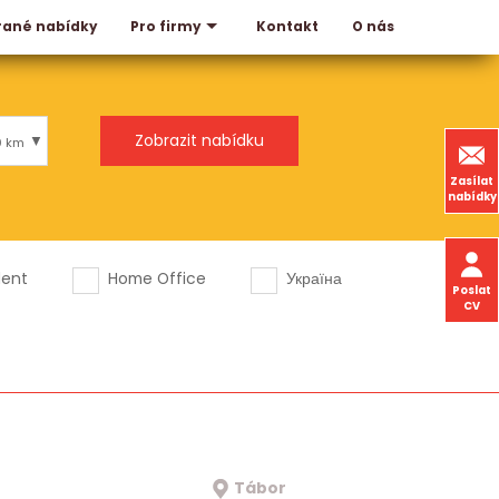
rané nabídky
Kontakt
O nás
Pro firmy
0 km
Zasílat
nabídky
dent
Home Office
Україна
Poslat
CV
Tábor