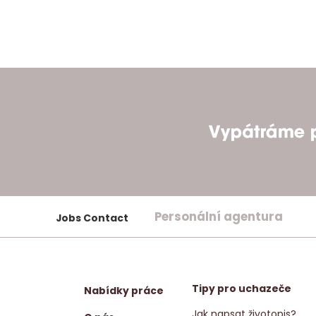
Personální agentura
Jobs Contact
Tipy pro uchazeče
Nabídky práce
Jak napsat životopis?