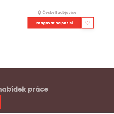
České Budějovice
Reagovat na pozici
 nabídek práce