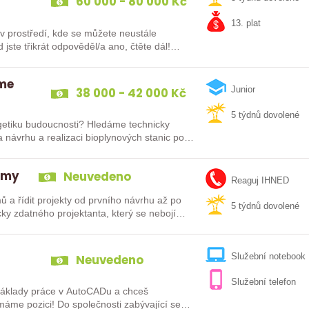
60 000 - 80 000 Kč
13. plat
 prostředí, kde se můžete neustále
íme
38 000 - 42 000 Kč
Junior
5 týdnů dovolené
rgetiku budoucnosti? Hledáme technicky
 návrhu a realizaci bioplynových stanic po
témy
Neuvedeno
Reaguj IHNED
 a řídit projekty od prvního návrhu až po
5 týdnů dovolené
cky zdatného projektanta, který se nebojí…
Neuvedeno
Služební notebook
Služební telefon
 základy práce v AutoCADu a chceš
nosti zabývající se