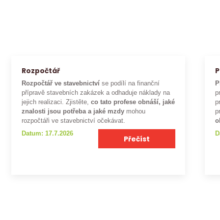
Rozpočtář
P
Rozpočtář ve stavebnictví
se podílí na finanční
P
přípravě stavebních zakázek a odhaduje náklady na
p
jejich realizaci. Zjistěte,
co tato profese obnáší, jaké
p
znalosti jsou potřeba a jaké mzdy
mohou
p
rozpočtáři ve stavebnictví očekávat.
o
Datum: 17.7.2026
D
Přečíst