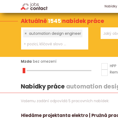
Nabídky
Aktuálně
1545
nabídek práce
×
automation design engineer
Mzda
bez omezení
HPP
Rem
Nabídky práce
automation desi
Vašemu zadání odpovídá 5 pracovních nabídek:
Hledáme projektanta elektro | Pružná pra