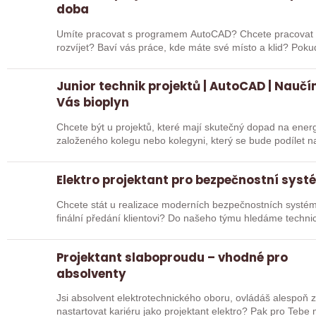
doba
Umíte pracovat s programem AutoCAD? Chcete pracovat v
rozvíjet? Baví vás práce, kde máte své místo a klid? Pokud jste třikrát odpověděl/a ano, čtěte dál!
Hledáme…
Junior technik projektů | AutoCAD | Nauč
Vás bioplyn
Chcete být u projektů, které mají skutečný dopad na ene
založeného kolegu nebo kolegyni, který se bude podílet na
celé…
Elektro projektant pro bezpečnostní sys
Chcete stát u realizace moderních bezpečnostních systémů
finální předání klientovi? Do našeho týmu hledáme techni
Projektant slaboproudu – vhodné pro
absolventy
Jsi absolvent elektrotechnického oboru, ovládáš alespoň
nastartovat kariéru jako projektant elektro? Pak pro Tebe máme pozici! Do společ