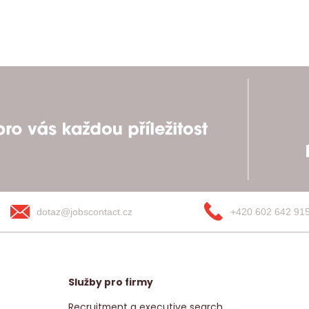
dotaz@jobscontact.cz
+420 602 642 91
Služby pro firmy
Recruitment a executive search