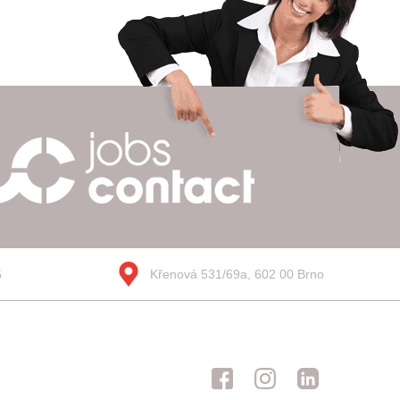
5
Křenová 531/69a, 602 00 Brno