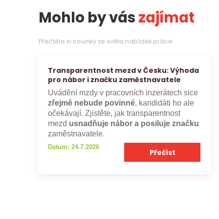
Mohlo by vás
zajímat
Přečtěte si novinky ze světa nabídek práce
Transparentnost mezd v Česku: Výhoda
pro nábor i značku zaměstnavatele
Uvádění mzdy v pracovních inzerátech sice
zřejmě nebude povinné
, kandidáti ho ale
očekávají. Zjistěte, jak transparentnost
mezd
usnadňuje nábor a posiluje značku
zaměstnavatele.
Datum: 24.7.2026
Přečíst