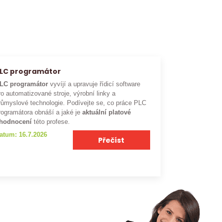
LC programátor
LC programátor
vyvíjí a upravuje řídicí software
ro automatizované stroje, výrobní linky a
růmyslové technologie. Podívejte se, co práce PLC
rogramátora obnáší a jaké je
aktuální platové
hodnocení
této profese.
atum: 16.7.2026
Přečíst