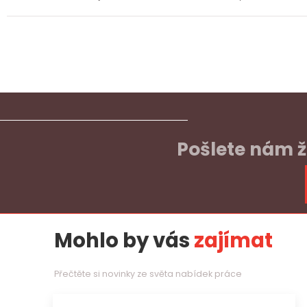
Pošlete nám ž
Mohlo by vás
zajímat
Přečtěte si novinky ze světa nabídek práce