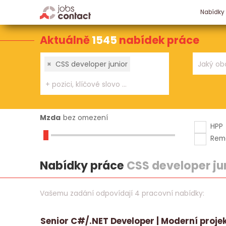
Nabídky
Aktuálně
1545
nabídek práce
×
CSS developer junior
Mzda
bez omezení
HPP
Rem
Nabídky práce
CSS developer ju
Vašemu zadání odpovídají 4 pracovní nabídky:
Senior C#/.NET Developer | Moderní proje