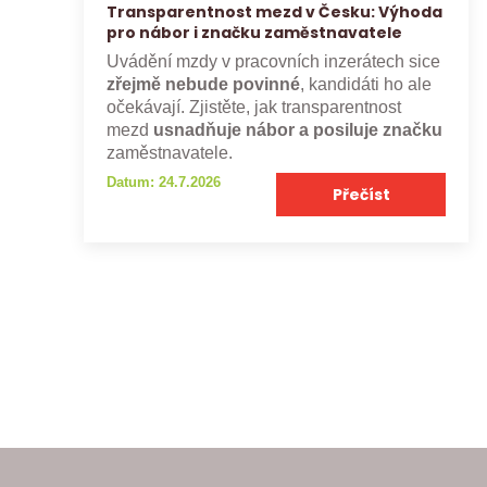
Transparentnost mezd v Česku: Výhoda
pro nábor i značku zaměstnavatele
Uvádění mzdy v pracovních inzerátech sice
zřejmě nebude povinné
, kandidáti ho ale
očekávají. Zjistěte, jak transparentnost
mezd
usnadňuje nábor a posiluje značku
zaměstnavatele.
Datum: 24.7.2026
Přečíst