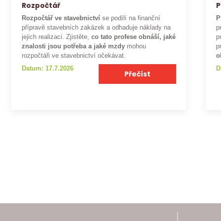
Rozpočtář
P
Rozpočtář ve stavebnictví
se podílí na finanční
P
přípravě stavebních zakázek a odhaduje náklady na
p
jejich realizaci. Zjistěte,
co tato profese obnáší, jaké
p
znalosti jsou potřeba a jaké mzdy
mohou
p
rozpočtáři ve stavebnictví očekávat.
o
Datum: 17.7.2026
D
Přečíst