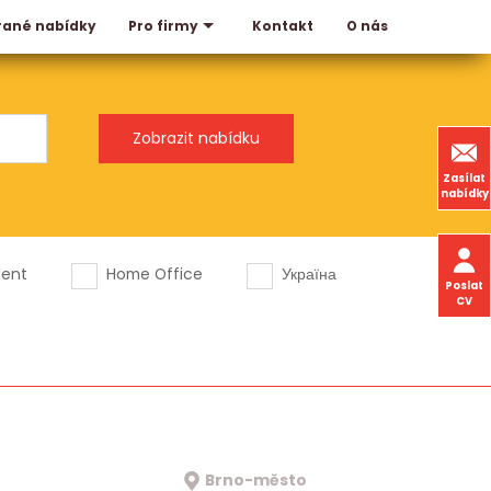
rané nabídky
Kontakt
O nás
Pro firmy
Zasílat
nabídky
dent
Home Office
Україна
Poslat
CV
Brno-město