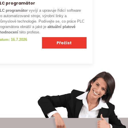
LC programátor
LC programátor
vyvíjí a upravuje řídicí software
ro automatizované stroje, výrobní linky a
růmyslové technologie. Podívejte se, co práce PLC
rogramátora obnáší a jaké je
aktuální platové
hodnocení
této profese.
atum: 16.7.2026
Přečíst