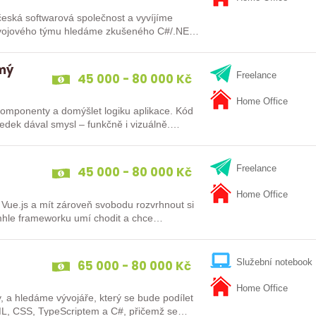
česká softwarová společnost a vyvíjíme
ývojového týmu hledáme zkušeného C#/.NET
omý
45 000 - 80 000 Kč
Freelance
Home Office
t komponenty a domýšlet logiku aplikace. Kód
sledek dával smysl – funkčně i vizuálně.…
45 000 - 80 000 Kč
Freelance
Home Office
 Vue.js a mít zároveň svobodu rozvrhnout si
mhle frameworku umí chodit a chce
65 000 - 80 000 Kč
Služební notebook
Home Office
, a hledáme vývojáře, který se bude podílet
ML, CSS, TypeScriptem a C#, přičemž se…