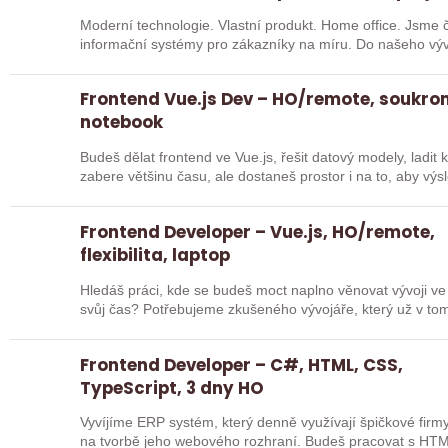
Moderní technologie. Vlastní produkt. Home office. Jsme 
informační systémy pro zákazníky na míru. Do našeho v
developera…
Frontend Vue.js Dev – HO/remote, soukr
notebook
Budeš dělat frontend ve Vue.js, řešit datový modely, ladi
zabere většinu času, ale dostaneš prostor i na to, aby vý
Frontend Developer – Vue.js, HO/remote,
flexibilita, laptop
Hledáš práci, kde se budeš moct naplno věnovat vývoji ve
svůj čas? Potřebujeme zkušeného vývojáře, který už v to
pracovat…
Frontend Developer – C#, HTML, CSS,
TypeScript, 3 dny HO
Vyvíjíme ERP systém, který denně využívají špičkové firmy
na tvorbě jeho webového rozhraní. Budeš pracovat s HT