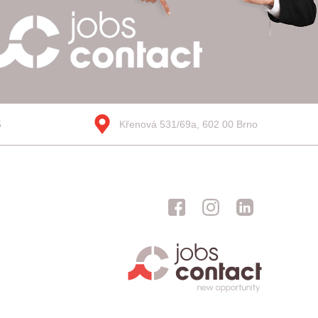
5
Křenová 531/69a, 602 00 Brno