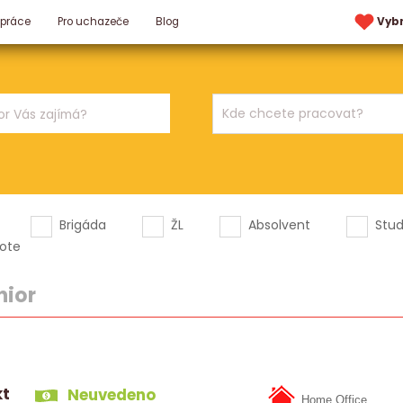
 práce
Pro uchazeče
Blog
Vyb
Brigáda
ŽL
Absolvent
Stu
ote
nior
kt
Neuvedeno
Home Office