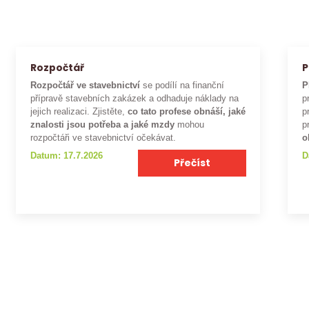
Rozpočtář
P
Rozpočtář ve stavebnictví
se podílí na finanční
P
přípravě stavebních zakázek a odhaduje náklady na
p
jejich realizaci. Zjistěte,
co tato profese obnáší, jaké
p
znalosti jsou potřeba a jaké mzdy
mohou
p
rozpočtáři ve stavebnictví očekávat.
o
Datum: 17.7.2026
D
Přečíst