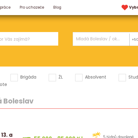
 práce
Pro uchazeče
Blog
Vyb
+5
Brigáda
ŽL
Absolvent
Stu
ote
 Boleslav
13. a
5 týdnů dovolené