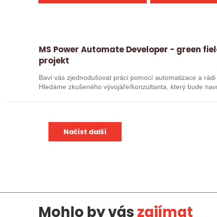
MS Power Automate Developer - green fie
projekt
Baví vás zjednodušovat práci pomocí automatizace a rádi
Hledáme zkušeného vývojáře/konzultanta, který bude navr
procesní…
Načíst další
Mohlo by vás
zajímat