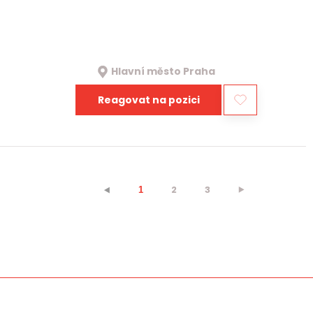
Hlavní město Praha
Reagovat na pozici
2
3
⯈
⯇
1