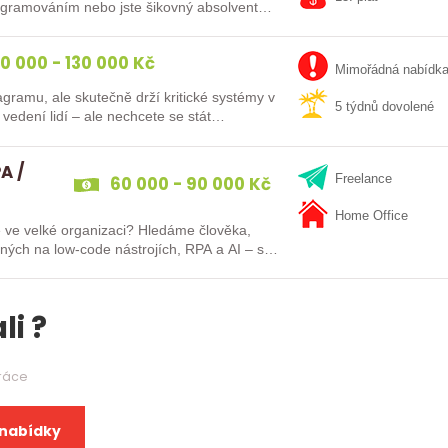
kušenosti s PLC programováním nebo jste šikovný absolvent…
0 000 - 130 000 Kč
Mimořádná nabídk
agramu, ale skutečně drží kritické systémy v
5 týdnů dovolené
vedení lidí – ale nechcete se stát…
A /
60 000 - 90 000 Kč
Freelance
Home Office
 ve velké organizaci? Hledáme člověka,
ených na low-code nástrojích, RPA a AI – s…
li ?
práce
 nabídky