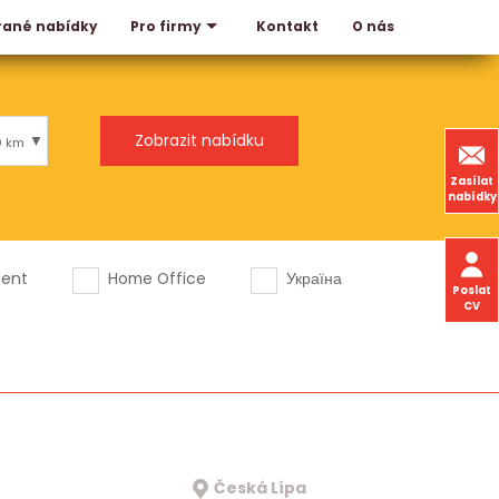
rané nabídky
Kontakt
O nás
Pro firmy
0 km
Zasílat
nabídky
dent
Home Office
Україна
Poslat
CV
Česká Lípa