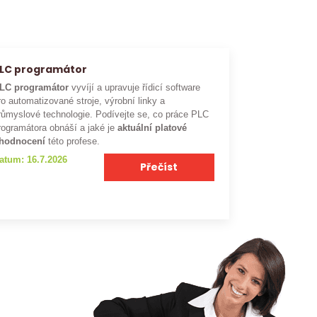
LC programátor
LC programátor
vyvíjí a upravuje řídicí software
ro automatizované stroje, výrobní linky a
růmyslové technologie. Podívejte se, co práce PLC
rogramátora obnáší a jaké je
aktuální platové
hodnocení
této profese.
atum: 16.7.2026
Přečíst