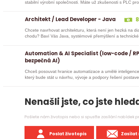
stabilní výrobní společnosti. Máte už z
Architekt / Lead Developer - Java
8
Chcete navrhovat architekturu, která není jen hezká na di
chodu? Baví Vás Java, systémové přemýšlení a technické 
Automation & AI Specialist (low-code / RP
bezpečná AI)
Chceš posouvat hranice automatizace a umělé inteligence
který bude stát u návrhu, vývoje a podpory řešení postav
Nenašli jste, co jste hleda
Pošlete nám životopis nebo si spusťte zasílání nabídek 
Poslat životopis
Zasílat