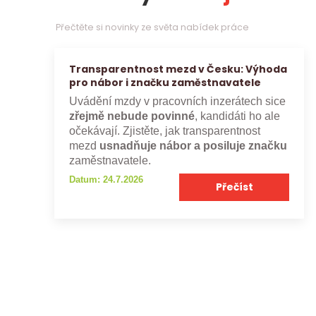
Přečtěte si novinky ze světa nabídek práce
Transparentnost mezd v Česku: Výhoda
pro nábor i značku zaměstnavatele
Uvádění mzdy v pracovních inzerátech sice
zřejmě nebude povinné
, kandidáti ho ale
očekávají. Zjistěte, jak transparentnost
mezd
usnadňuje nábor a posiluje značku
zaměstnavatele.
Datum: 24.7.2026
Přečíst