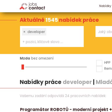
Nabídky
Aktuálně
1545
nabídek práce
×
developer
Mzda
bez omezení
HPP
Rem
Nabídky práce
developer
|
Mladá
Vašemu zadání odpovídá 24 pracovních nabídek:
Programátor ROBOTŮ - moderní projekt + 