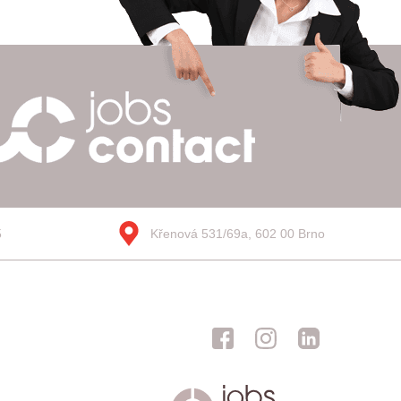
5
Křenová 531/69a, 602 00 Brno