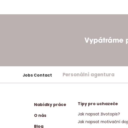
Personální agentura
Jobs Contact
Tipy pro uchazeče
Nabídky práce
Jak napsat životopis?
O nás
Jak napsat motivační dop
Blog