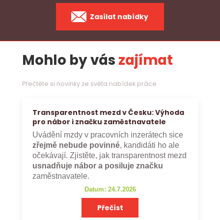
Zasílat nabídky
Mohlo by vás
zajímat
Přečtěte si novinky ze světa nabídek práce
Transparentnost mezd v Česku: Výhoda
pro nábor i značku zaměstnavatele
Uvádění mzdy v pracovních inzerátech sice
zřejmě nebude povinné
, kandidáti ho ale
očekávají. Zjistěte, jak transparentnost mezd
usnadňuje nábor a posiluje značku
zaměstnavatele.
Datum: 24.7.2026
Přečíst