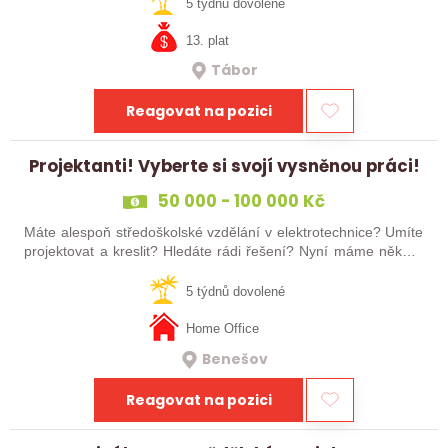
čtěte dál! Hledáme…
5 týdnů dovolené
13. plat
Tábor
Reagovat na pozici
Projektanti! Vyberte si svojí vysněnou práci!
50 000 - 100 000 Kč
Máte alespoň středoškolské vzdělání v elektrotechnice? Umíte
projektovat a kreslit? Hledáte rádi řešení? Nyní máme několik
pozic pro projektanty! Vyber si tu svou vysněnou! Oceníme
zkušenosti…
5 týdnů dovolené
Home Office
Benešov
Reagovat na pozici