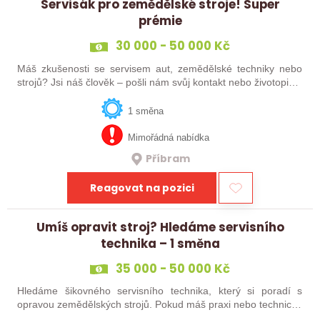
Servisák pro zemědělské stroje! Super
prémie
30 000 - 50 000 Kč
Máš zkušenosti se servisem aut, zemědělské techniky nebo
strojů? Jsi náš člověk – pošli nám svůj kontakt nebo životopis a
my ti najdeme práci, která stojí za to.
1 směna
Mimořádná nabídka
Příbram
Reagovat na pozici
Umíš opravit stroj? Hledáme servisního
technika – 1 směna
35 000 - 50 000 Kč
Hledáme šikovného servisního technika, který si poradí s
opravou zemědělských strojů. Pokud máš praxi nebo technické
vzdělání a nebojíš se práce, hledáme právě tebe.