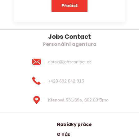
Přečíst
Jobs Contact
Personální agentura
dotaz@jobscontact.cz
+420 602 642 915
Křenová 531/69a, 602 00 Brno
Nabídky práce
O nás