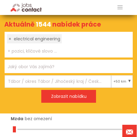
Aktuálně
1544
nabídek práce
×
electrical engineering
+50 km
Mzda
bez omezení