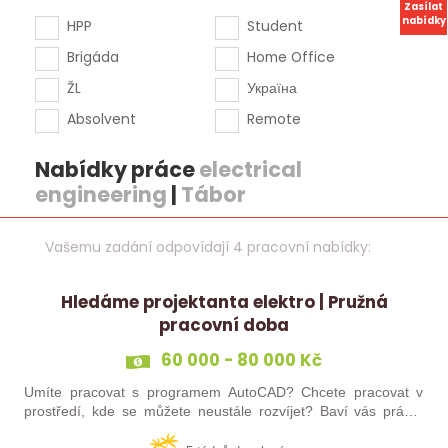
Zasílat
nabídky
HPP
Student
Brigáda
Home Office
ŽL
Україна
Absolvent
Remote
Nabídky práce
electrical
engineering
|
Tábor
Vašemu zadání odpovídají 4 pracovní nabídky:
Hledáme projektanta elektro | Pružná
pracovní doba
60 000 - 80 000 Kč
Umíte pracovat s programem AutoCAD? Chcete pracovat v
prostředí, kde se můžete neustále rozvíjet? Baví vás práce,
kde máte své místo a klid? Pokud jste třikrát odpověděl/a ano,