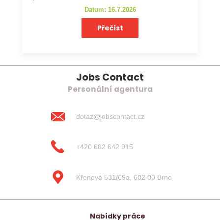
Datum: 16.7.2026
Přečíst
Jobs Contact
Personální agentura
dotaz@jobscontact.cz
+420 602 642 915
Křenová 531/69a, 602 00 Brno
Nabídky práce