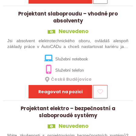
Projektant slaboproudu – vhodné pro
absolventy
Neuvedeno
Jsi absolvent elektrotechnického oboru, ovládáš alespoň
základy práce v AutoCADu a chceš nastartovat kariéru jako
projektant elektro? Pak pro Tebe máme pozici! Do společnosti
zabývající se vývojem…
Služební notebook
Služební telefon
České Budějovice
Reagovat na pozici
Projektant elektro – bezpečnostní a
slaboproudé systémy
Neuvedeno
Máte zkušenosti s projektováním bezpečnostních systémů?