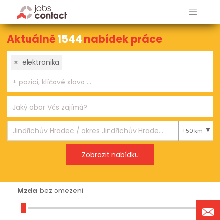
Aktuálně
1544
nabídek práce
×
elektronika
+50 km
Mzda
bez omezení