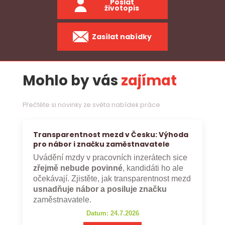
Poslat
životopis
Zasílat nabídky
Mohlo by vás
zajímat
Přečtěte si novinky ze světa nabídek práce
Transparentnost mezd v Česku: Výhoda
pro nábor i značku zaměstnavatele
Uvádění mzdy v pracovních inzerátech sice
zřejmě nebude povinné
, kandidáti ho ale
očekávají. Zjistěte, jak transparentnost mezd
usnadňuje nábor a posiluje značku
zaměstnavatele.
Datum: 24.7.2026