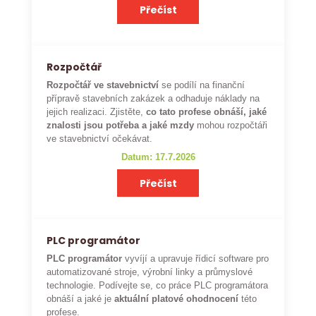
Přečíst
Rozpočtář
Rozpočtář ve stavebnictví
se podílí na finanční
přípravě stavebních zakázek a odhaduje náklady na
jejich realizaci. Zjistěte,
co tato profese obnáší, jaké
znalosti jsou potřeba a jaké mzdy
mohou rozpočtáři
ve stavebnictví očekávat.
Datum: 17.7.2026
Přečíst
PLC programátor
PLC programátor
vyvíjí a upravuje řídicí software pro
automatizované stroje, výrobní linky a průmyslové
technologie. Podívejte se, co práce PLC programátora
obnáší a jaké je
aktuální platové ohodnocení
této
profese.