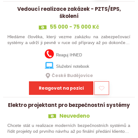
Vedoucí realizace zakázek - PZTS/EPS,
školení
55 000 - 75 000 Kč
Hledáme člověka, který vezme zakázku na zabezpečovací
systémy a udrží ji pevně v ruce od přípravy až po dokončení.
Budeš řešit technickou i papírovou část, hlídat materiál, lidi,
subdodavatele,…
Reaguj IHNED
Služební notebook
České Budějovice
Reagovat na pozici
Elektro projektant pro bezpečnostní systémy
Neuvedeno
Chcete stát u realizace moderních bezpečnostních systémů a
řídit projekty od prvního návrhu až po finální předání klientovi?
Do našeho týmu hledáme technicky zdatného projektanta,