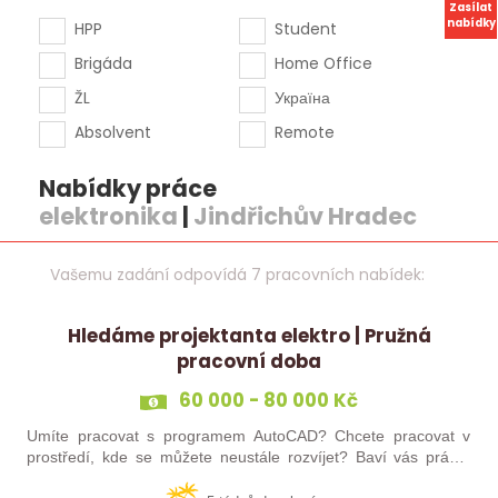
Zasílat
nabídky
HPP
Student
Brigáda
Home Office
ŽL
Україна
Absolvent
Remote
Nabídky práce
elektronika
|
Jindřichův Hradec
Vašemu zadání odpovídá 7 pracovních nabídek:
Hledáme projektanta elektro | Pružná
pracovní doba
60 000 - 80 000 Kč
Umíte pracovat s programem AutoCAD? Chcete pracovat v
prostředí, kde se můžete neustále rozvíjet? Baví vás práce,
kde máte své místo a klid? Pokud jste třikrát odpověděl/a ano,