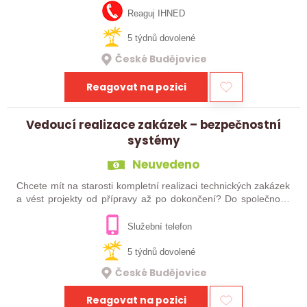
který se nebojí…
Reaguj IHNED
5 týdnů dovolené
České Budějovice
Reagovat na pozici
Vedoucí realizace zakázek – bezpečnostní
systémy
Neuvedeno
Chcete mít na starosti kompletní realizaci technických zakázek
a vést projekty od přípravy až po dokončení? Do společnosti
specializující se na oblast kyberbezpečnosti hledáme
vedoucího realizace…
Služební telefon
5 týdnů dovolené
České Budějovice
Reagovat na pozici