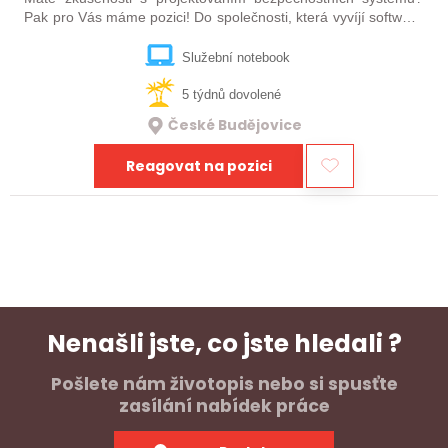
Pak pro Vás máme pozici! Do společnosti, která vyvíjí software
pro oblast kyberbezpečnosti, hledáme posilu do týmu na pozici
Projektant…
Služební notebook
5 týdnů dovolené
České Budějovice
Reagovat na pozici
Nenašli jste, co jste hledali ?
Pošlete nám životopis nebo si spusťte
zasílání nabídek práce