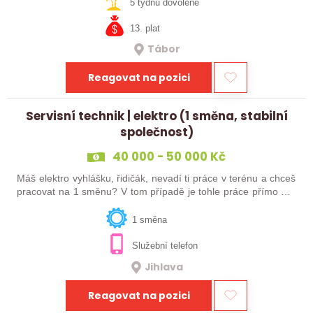
čtěte dál! Hledáme…
5 týdnů dovolené
13. plat
Tábor
Reagovat na pozici
Servisní technik | elektro (1 směna, stabilní
společnost)
40 000 - 50 000 Kč
Máš elektro vyhlášku, řidičák, nevadí ti práce v terénu a chceš
pracovat na 1 směnu? V tom případě je tohle práce přímo pro
tebe! A jako bonus smlouva na dobu neurčitou. Tak neváhej a
pošli mi svůj…
1 směna
Služební telefon
Jihlava
Reagovat na pozici