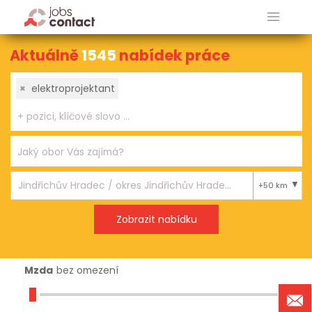
Aktuálně
1545
nabídek práce
×
elektroprojektant
+50 km
Mzda
bez omezení