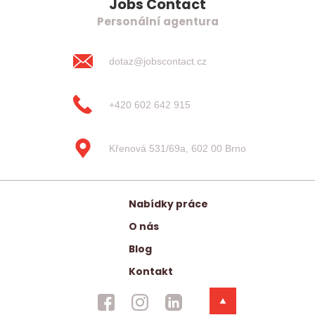
Jobs Contact
Personální agentura
dotaz@jobscontact.cz
+420 602 642 915
Křenová 531/69a, 602 00 Brno
Nabídky práce
O nás
Blog
Kontakt