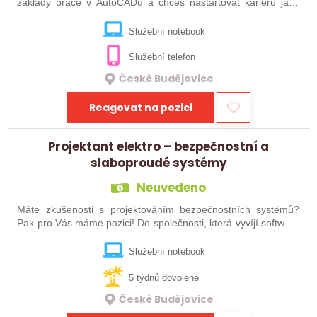
základy práce v AutoCADu a chceš nastartovat kariéru jako
projektant elektro? Pak pro Tebe máme pozici! Do společnosti
zabývající se vývojem…
Služební notebook
Služební telefon
České Budějovice
Reagovat na pozici
Projektant elektro – bezpečnostní a
slaboproudé systémy
Neuvedeno
Máte zkušenosti s projektováním bezpečnostních systémů?
Pak pro Vás máme pozici! Do společnosti, která vyvíjí software
pro oblast kyberbezpečnosti, hledáme posilu do týmu na pozici
Projektant…
Služební notebook
5 týdnů dovolené
České Budějovice