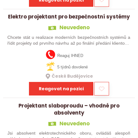
Elektro projektant pro bezpečnostní systémy
Neuvedeno
Chcete stát u realizace moderních bezpečnostních systémů a
řídit projekty od prvního návrhu až po finální předání klientovi?
Do našeho týmu hledáme technicky zdatného projektanta,
který se nebojí…
Reaguj IHNED
5 týdnů dovolené
České Budějovice
Reagovat na pozici
Projektant slaboproudu – vhodné pro
absolventy
Neuvedeno
Jsi absolvent elektrotechnického oboru, ovládáš alespoň