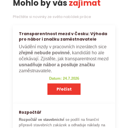
Mohlo by vás
zajímat
Přečtěte si novinky ze světa nabídek práce
Transparentnost mezd v Česku: Výhoda
pro nábor i značku zaměstnavatele
Uvádění mzdy v pracovních inzerátech sice
zřejmě nebude povinné
, kandidáti ho ale
očekávají. Zjistěte, jak transparentnost mezd
usnadňuje nábor a posiluje značku
zaměstnavatele.
Datum: 24.7.2026
Přečíst
Rozpočtář
Rozpočtář ve stavebnictví
se podílí na finanční
přípravě stavebních zakázek a odhaduje náklady na