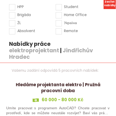
Zasílat
nabídky
HPP
Student
Brigáda
Home Office
ŽL
Україна
Absolvent
Remote
Nabídky práce
elektroprojektant
|
Jindřichův
Hradec
Vašemu zadání odpovídá 5 pracovních nabídek:
Hledáme projektanta elektro | Pružná
pracovní doba
60 000 - 80 000 Kč
Umíte pracovat s programem AutoCAD? Chcete pracovat v
prostředí, kde se můžete neustále rozvíjet? Baví vás práce,