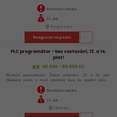
společnosti. Máte už zkušenosti s PLC programováním nebo
jste šikovný absolvent…
Mimořádná nabídka
13. plat
Česká Lípa
Reagovat na pozici
PLC programátor - bez cestování, 13. a 14.
plat!
40 000 - 80 000 Kč
Moderní automatizace. Žádné cestování. 13. a 14. plat.
Hledáme posilu k nové robotické lince do stabilní výrobní
společnosti. Máte už zkušenosti s PLC programováním nebo
jste šikovný absolvent…
Mimořádná nabídka
13. plat
Liberec