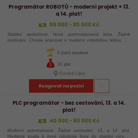
Programátor ROBOTŮ - moderní projekt + 13.
a 14. plat!
55 000 - 85 000 Kč
Stabilní společnost. Nová automatizovaná linka. Žádné
cestování. Chcete pracovat s moderní robotickou linkou, ale
nechcete být pořád na cestách? Hledáme zkušené robotiky i
šikovné absolventy…
5 týdnů dovolené
13. plat
Česká Lípa
Reagovat na pozici
PLC programátor - bez cestování, 13. a 14.
plat!
40 000 - 80 000 Kč
Moderní automatizace. Žádné cestování. 13. a 14. plat.
Hledáme posilu k nové robotické lince do stabilní výrobní