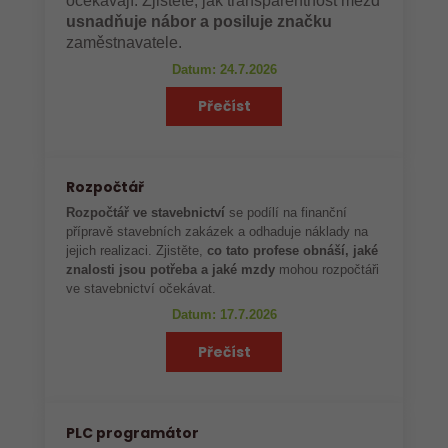
očekávají. Zjistěte, jak transparentnost mezd
usnadňuje nábor a posiluje značku
zaměstnavatele.
Datum: 24.7.2026
Přečíst
Rozpočtář
Rozpočtář ve stavebnictví
se podílí na finanční
přípravě stavebních zakázek a odhaduje náklady na
jejich realizaci. Zjistěte,
co tato profese obnáší, jaké
znalosti jsou potřeba a jaké mzdy
mohou rozpočtáři
ve stavebnictví očekávat.
Datum: 17.7.2026
Přečíst
PLC programátor