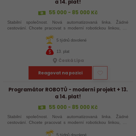
a 14. plat!
55 000 - 85 000 Kč
Stabilní společnost. Nová automatizovaná linka. Žádné
cestování. Chcete pracovat s moderní robotickou linkou, ale
nechcete být pořád na cestách? Hledáme zkušené robotiky i
šikovné absolventy…
5 týdnů dovolené
13. plat
Česká Lípa
Reagovat na pozici
Programátor ROBOTŮ - moderní projekt + 13.
a 14. plat!
55 000 - 85 000 Kč
Stabilní společnost. Nová automatizovaná linka. Žádné
cestování. Chcete pracovat s moderní robotickou linkou, ale
nechcete být pořád na cestách? Hledáme zkušené robotiky i
šikovné absolventy…
5 týdnů dovolené