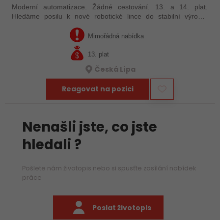
Moderní automatizace. Žádné cestování. 13. a 14. plat.
Hledáme posilu k nové robotické lince do stabilní výrobní
společnosti. Máte už zkušenosti s PLC programováním nebo
jste šikovný absolvent…
Mimořádná nabídka
13. plat
Česká Lípa
Reagovat na pozici
Nenašli jste, co jste
hledali ?
Pošlete nám životopis nebo si spusťte zasílání nabídek
práce
Poslat životopis