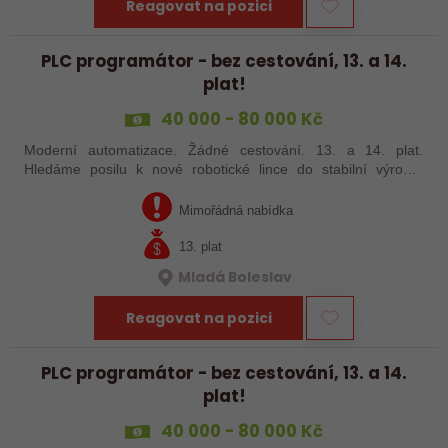
Reagovat na pozici
PLC programátor - bez cestování, 13. a 14.
plat!
40 000 - 80 000 Kč
Moderní automatizace. Žádné cestování. 13. a 14. plat.
Hledáme posilu k nové robotické lince do stabilní výrobní
společnosti. Máte už zkušenosti s PLC programováním nebo
jste šikovný absolvent…
Mimořádná nabídka
13. plat
Mladá Boleslav
Reagovat na pozici
PLC programátor - bez cestování, 13. a 14.
plat!
40 000 - 80 000 Kč