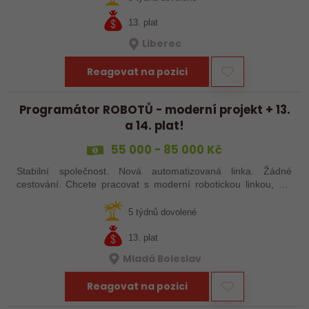
13. plat
Liberec
Reagovat na pozici
Programátor ROBOTŮ - moderní projekt + 13.
a 14. plat!
55 000 - 85 000 Kč
Stabilní společnost. Nová automatizovaná linka. Žádné
cestování. Chcete pracovat s moderní robotickou linkou, ale
nechcete být pořád na cestách? Hledáme zkušené robotiky i
šikovné absolventy…
5 týdnů dovolené
13. plat
Mladá Boleslav
Reagovat na pozici