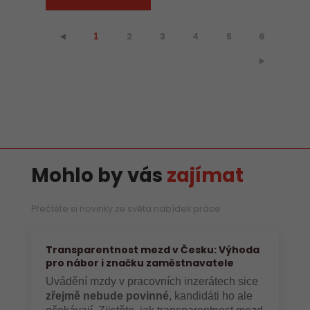
2
3
4
5
6
⯇
1
⯈
Mohlo by vás
zajímat
Přečtěte si novinky ze světa nabídek práce
Transparentnost mezd v Česku: Výhoda
pro nábor i značku zaměstnavatele
Uvádění mzdy v pracovních inzerátech sice
zřejmě nebude povinné
, kandidáti ho ale