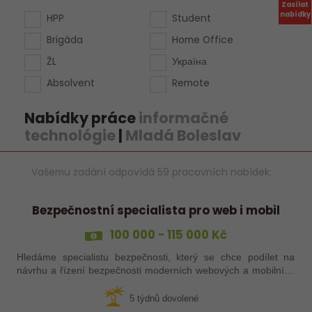
Zasílat
nabídky
HPP
Student
Brigáda
Home Office
ŽL
Україна
Absolvent
Remote
Nabídky práce
informačné
technológie
|
Mladá Boleslav
Vašemu zadání odpovídá 59 pracovních nabídek:
Bezpečnostní specialista pro web i mobil
100 000 - 115 000 Kč
Hledáme specialistu bezpečnosti, který se chce podílet na
návrhu a řízení bezpečnosti moderních webových a mobilních
aplikací napříč celým životním cyklem vývoje.
5 týdnů dovolené