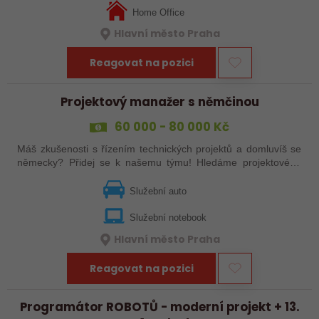
Home Office
Hlavní město Praha
Reagovat na pozici
Projektový manažer s němčinou
60 000 - 80 000 Kč
Máš zkušenosti s řízením technických projektů a domluvíš se
německy? Přidej se k našemu týmu! Hledáme projektového
manažera, který bude řídit technické projekty s dopadem na
veřejnou infrastrukturu…
Služební auto
Služební notebook
Hlavní město Praha
Reagovat na pozici
Programátor ROBOTŮ - moderní projekt + 13.