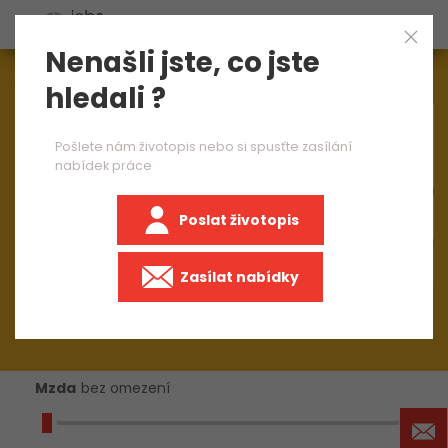
Nenašli jste, co jste
Aktuálně
1545
nabídek práce
hledali ?
×
informačné technológie
Pošlete nám životopis nebo si spusťte zasílání
nabídek práce
Poslat životopis
+50 km
Zasílat nabídky
Mzda
bez omezení