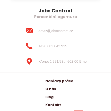
Jobs Contact
Personální agentura
dotaz@jobscontact.cz
+420 602 642 915
Křenová 531/69a, 602 00 Brno
Nabídky práce
O nás
Blog
Kontakt