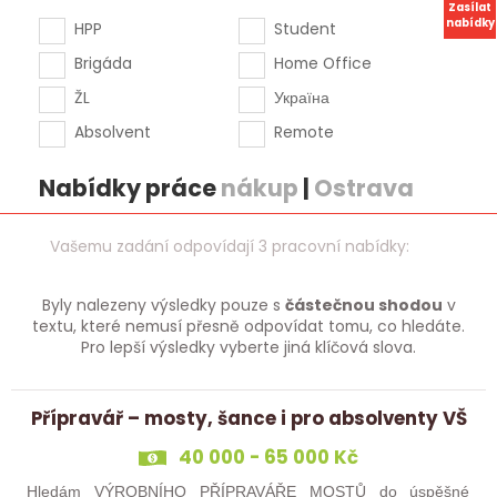
Zasílat
nabídky
HPP
Student
Brigáda
Home Office
ŽL
Україна
Absolvent
Remote
Nabídky práce
nákup
|
Ostrava
Vašemu zadání odpovídají 3 pracovní nabídky:
Byly nalezeny výsledky pouze s
částečnou shodou
v
textu, které nemusí přesně odpovídat tomu, co hledáte.
Pro lepší výsledky vyberte jiná klíčová slova.
Přípravář – mosty, šance i pro absolventy VŠ
40 000 - 65 000 Kč
Hledám VÝROBNÍHO PŘÍPRAVÁŘE MOSTŮ do úspěšné