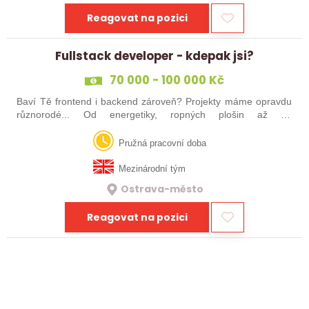
Reagovat na pozici
Fullstack developer - kdepak jsi?
70 000 - 100 000 Kč
Baví Tě frontend i backend zároveň? Projekty máme opravdu
různorodé... Od energetiky, ropných plošin až po
kontejnerizace! Aktuálně hledáme do týmu seniorní vývojáře,
kteří jsou ve fullstack…
Pružná pracovní doba
Mezinárodní tým
Ostrava-město
Reagovat na pozici