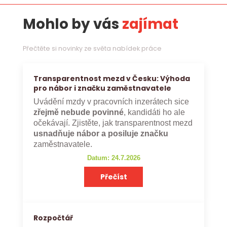
Mohlo by vás
zajímat
Přečtěte si novinky ze světa nabídek práce
Transparentnost mezd v Česku: Výhoda
pro nábor i značku zaměstnavatele
Uvádění mzdy v pracovních inzerátech sice
zřejmě nebude povinné
, kandidáti ho ale
očekávají. Zjistěte, jak transparentnost mezd
usnadňuje nábor a posiluje značku
zaměstnavatele.
Datum: 24.7.2026
Přečíst
Rozpočtář