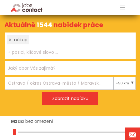
Aktuálně
1544
nabídek práce
×
nákup
+50 km
Mzda
bez omezení