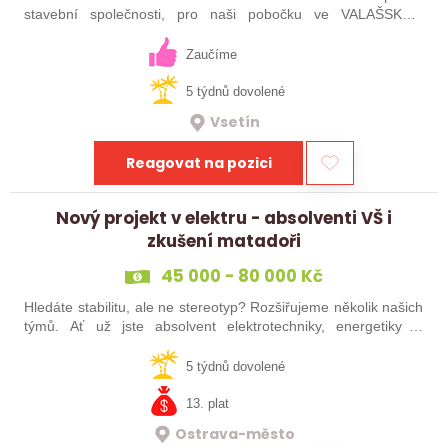
stavební společnosti, pro naši pobočku ve VALAŠSKÉM
MEZIŘÍČÍ. Pokud chcete spojit svůj profesní život se
zajímavým zaměstnáním a realizovat se v…
Zaučíme
5 týdnů dovolené
Vsetín
Reagovat na pozici
Nový projekt v elektru - absolventi VŠ i
zkušení matadoři
45 000 - 80 000 Kč
Hledáte stabilitu, ale ne stereotyp? Rozšiřujeme několik našich
týmů. Ať už jste absolvent elektrotechniky, energetiky či
některého z příbuzných oborů nebo zkušený matador, který
sice vysokou nemá,…
5 týdnů dovolené
13. plat
Ostrava-město