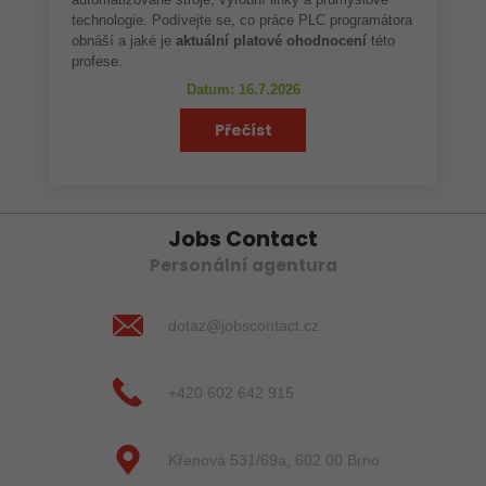
automatizované stroje, výrobní linky a průmyslové
technologie. Podívejte se, co práce PLC programátora
obnáší a jaké je
aktuální platové ohodnocení
této
profese.
Datum: 16.7.2026
Přečíst
Jobs Contact
Personální agentura
dotaz@jobscontact.cz
+420 602 642 915
Křenová 531/69a, 602 00 Brno