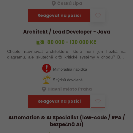
Česká Lípa
Reagovat na pozici
Architekt / Lead Developer - Java
80 000 - 130 000 Kč
Chcete navrhovat architekturu, která není jen hezká na
diagramu, ale skutečně drží kritické systémy v chodu? Baví
Vás Java, systémové přemýšlení a technické vedení lidí – ale
nechcete se stát…
Mimořádná nabídka
5 týdnů dovolené
Hlavní město Praha
Reagovat na pozici
Automation & AI Specialist (low-code / RPA /
bezpečná AI)