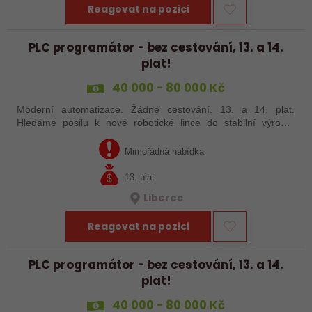
Reagovat na pozici
PLC programátor - bez cestování, 13. a 14.
plat!
40 000 - 80 000 Kč
Moderní automatizace. Žádné cestování. 13. a 14. plat.
Hledáme posilu k nové robotické lince do stabilní výrobní
společnosti. Máte už zkušenosti s PLC programováním nebo
jste šikovný absolvent…
Mimořádná nabídka
13. plat
Liberec
Reagovat na pozici
PLC programátor - bez cestování, 13. a 14.
plat!
40 000 - 80 000 Kč