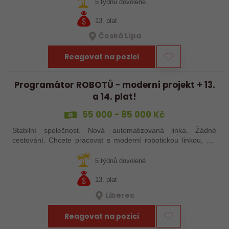
šikovné absolventy…
5 týdnů dovolené
13. plat
Česká Lípa
Reagovat na pozici
Programátor ROBOTŮ - moderní projekt + 13.
a 14. plat!
55 000 - 85 000 Kč
Stabilní společnost. Nová automatizovaná linka. Žádné
cestování. Chcete pracovat s moderní robotickou linkou, ale
nechcete být pořád na cestách? Hledáme zkušené robotiky i
šikovné absolventy…
5 týdnů dovolené
13. plat
Liberec
Reagovat na pozici