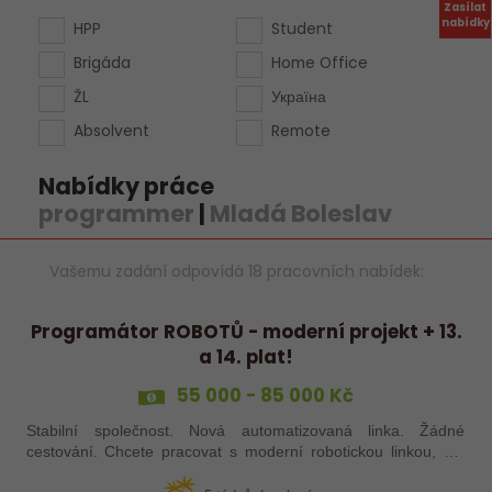
Zasílat
nabídky
HPP
Student
Brigáda
Home Office
ŽL
Україна
Absolvent
Remote
Nabídky práce
programmer
|
Mladá Boleslav
Vašemu zadání odpovídá 18 pracovních nabídek:
Programátor ROBOTŮ - moderní projekt + 13.
a 14. plat!
55 000 - 85 000 Kč
Stabilní společnost. Nová automatizovaná linka. Žádné
cestování. Chcete pracovat s moderní robotickou linkou, ale
nechcete být pořád na cestách? Hledáme zkušené robotiky i