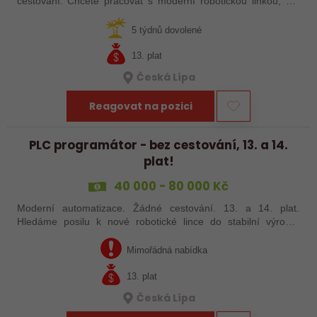
cestování. Chcete pracovat s moderní robotickou linkou, ale
nechcete být pořád na cestách? Hledáme zkušené robotiky i
šikovné absolventy…
5 týdnů dovolené
13. plat
Česká Lípa
Reagovat na pozici
PLC programátor - bez cestování, 13. a 14.
plat!
40 000 - 80 000 Kč
Moderní automatizace. Žádné cestování. 13. a 14. plat.
Hledáme posilu k nové robotické lince do stabilní výrobní
společnosti. Máte už zkušenosti s PLC programováním nebo
jste šikovný absolvent…
Mimořádná nabídka
13. plat
Česká Lípa