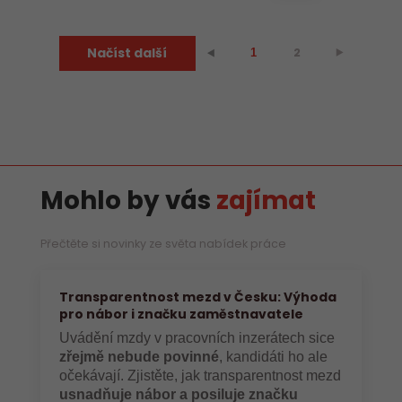
Načíst další
2
⯈
⯇
1
Mohlo by vás
zajímat
Přečtěte si novinky ze světa nabídek práce
Transparentnost mezd v Česku: Výhoda
pro nábor i značku zaměstnavatele
Uvádění mzdy v pracovních inzerátech sice
zřejmě nebude povinné
, kandidáti ho ale
očekávají. Zjistěte, jak transparentnost mezd
usnadňuje nábor a posiluje značku