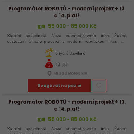
Programátor ROBOTŮ - moderní projekt + 13.
a 14. plat!
55 000 - 85 000 Kč
Stabilní společnost. Nová automatizovaná linka. Žádné
cestování. Chcete pracovat s moderní robotickou linkou, ale
nechcete být pořád na cestách? Hledáme zkušené robotiky i
šikovné absolventy…
5 týdnů dovolené
13. plat
Mladá Boleslav
Reagovat na pozici
Programátor ROBOTŮ - moderní projekt + 13.
a 14. plat!
55 000 - 85 000 Kč
Stabilní společnost. Nová automatizovaná linka. Žádné