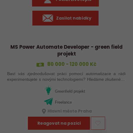
Zasílat nabídky
MS Power Automate Developer - green field
projekt
80 000 - 120 000 Kč
Baví vás zjednodušovat práci pomocí automatizace a rádi
experimentujete s novými technologiemi? Hledáme zkušeného
vývojáře/konzultanta, který bude navrhovat a nasazovat řešení
v oblasti procesní…
Greenfield projekt
Freelance
Hlavní město Praha
Reagovat na pozici