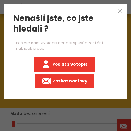
Nenašli jste, co jste
Aktuálně
1545
nabídek práce
hledali ?
×
programmer
Pošlete nám životopis nebo si spusťte zasílání
nabídek práce
Poslat životopis
+50 km
Zasílat nabídky
Mzda
bez omezení