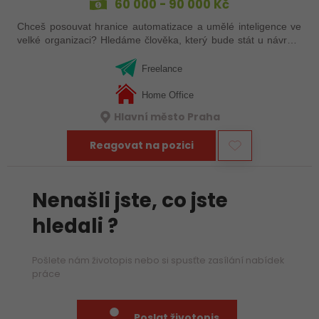
60 000 - 90 000 Kč
Chceš posouvat hranice automatizace a umělé inteligence ve
velké organizaci? Hledáme člověka, který bude stát u návrhu,
vývoje a podpory řešení postavených na low-code nástrojích,
RPA a AI – s…
Freelance
Home Office
Hlavní město Praha
Reagovat na pozici
Nenašli jste, co jste
hledali ?
Pošlete nám životopis nebo si spusťte zasílání nabídek
práce
Poslat životopis