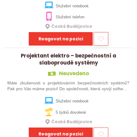
zabývající se vývojem…
Služební notebook
Služební telefon
České Budějovice
Reagovat na pozici
Projektant elektro – bezpečnostní a
slaboproudé systémy
Neuvedeno
Máte zkušenosti s projektováním bezpečnostních systémů?
Pak pro Vás máme pozici! Do společnosti, která vyvíjí software
pro oblast kyberbezpečnosti, hledáme posilu do týmu na pozici
Projektant…
Služební notebook
5 týdnů dovolené
České Budějovice
Reagovat na pozici