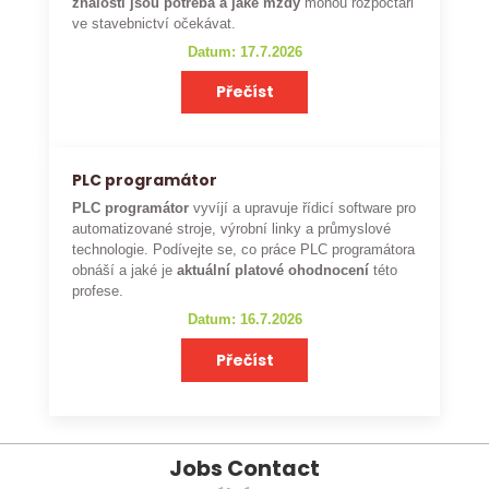
znalosti jsou potřeba a jaké mzdy
mohou rozpočtáři
ve stavebnictví očekávat.
Datum: 17.7.2026
Přečíst
PLC programátor
PLC programátor
vyvíjí a upravuje řídicí software pro
automatizované stroje, výrobní linky a průmyslové
technologie. Podívejte se, co práce PLC programátora
obnáší a jaké je
aktuální platové ohodnocení
této
profese.
Datum: 16.7.2026
Přečíst
Jobs Contact