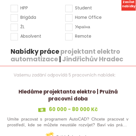
Zasílat
nabídky
HPP
Student
Brigáda
Home Office
ŽL
Україна
Absolvent
Remote
Nabídky práce
projektant elektro
automatizace
|
Jindřichův Hradec
Vašemu zadání odpovídá 5 pracovních nabídek:
Hledáme projektanta elektro | Pružná
pracovní doba
60 000 - 80 000 Kč
Umíte pracovat s programem AutoCAD? Chcete pracovat v
prostředí, kde se můžete neustále rozvíjet? Baví vás práce,
kde máte své místo a klid? Pokud jste třikrát odpověděl/a ano,