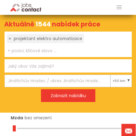
Aktuálně
1544
nabídek práce
×
projektant elektro automatizace
+50 km
Mzda
bez omezení