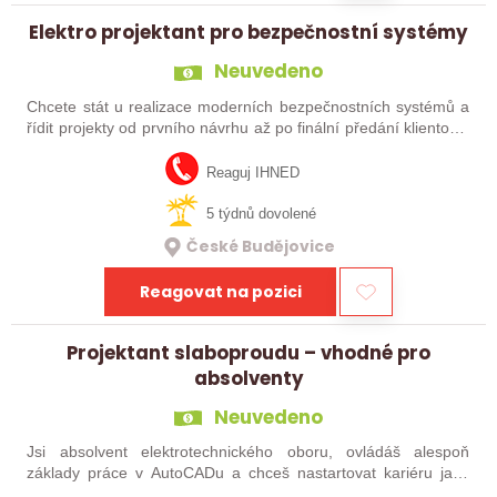
Elektro projektant pro bezpečnostní systémy
Neuvedeno
Chcete stát u realizace moderních bezpečnostních systémů a
řídit projekty od prvního návrhu až po finální předání klientovi?
Do našeho týmu hledáme technicky zdatného projektanta,
který se nebojí…
Reaguj IHNED
5 týdnů dovolené
České Budějovice
Reagovat na pozici
Projektant slaboproudu – vhodné pro
absolventy
Neuvedeno
Jsi absolvent elektrotechnického oboru, ovládáš alespoň
základy práce v AutoCADu a chceš nastartovat kariéru jako
projektant elektro? Pak pro Tebe máme pozici! Do společnosti