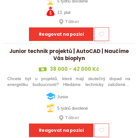
čtěte dál! Hledáme…
5 týdnů dovolené
13. plat
Tábor
Reagovat na pozici
Junior technik projektů | AutoCAD | Naučíme
Vás bioplyn
38 000 - 42 000 Kč
Chcete být u projektů, které mají skutečný dopad na
energetiku budoucnosti? Hledáme technicky založeného
kolegu nebo kolegyni, který se bude podílet na návrhu a
realizaci bioplynových stanic po celé…
Junior
5 týdnů dovolené
Tábor
Reagovat na pozici