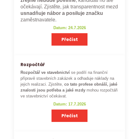
zřejmě nebude povinné
, kandidáti ho ale
očekávají. Zjistěte, jak transparentnost mezd
usnadňuje nábor a posiluje značku
zaměstnavatele.
Datum: 24.7.2026
Přečíst
Rozpočtář
Rozpočtář ve stavebnictví
se podílí na finanční
přípravě stavebních zakázek a odhaduje náklady na
jejich realizaci. Zjistěte,
co tato profese obnáší, jaké
znalosti jsou potřeba a jaké mzdy
mohou rozpočtáři
ve stavebnictví očekávat.
Datum: 17.7.2026
Přečíst