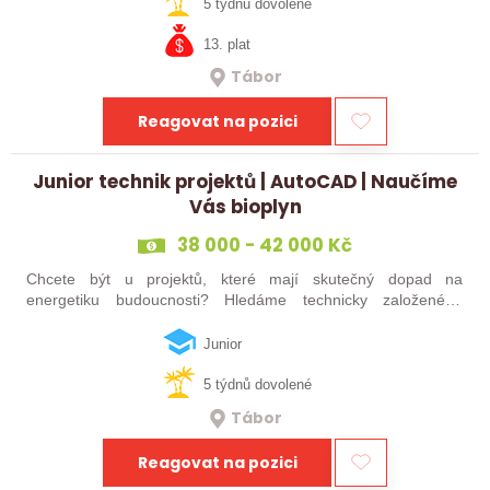
čtěte dál! Hledáme…
5 týdnů dovolené
13. plat
Tábor
Reagovat na pozici
Junior technik projektů | AutoCAD | Naučíme
Vás bioplyn
38 000 - 42 000 Kč
Chcete být u projektů, které mají skutečný dopad na
energetiku budoucnosti? Hledáme technicky založeného
kolegu nebo kolegyni, který se bude podílet na návrhu a
realizaci bioplynových stanic po celé…
Junior
5 týdnů dovolené
Tábor
Reagovat na pozici