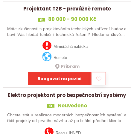
Projektant TZB - převážně remote
80 000 - 90 000 Kč
Máte zkušenosti s projektováním technických zařízení budov a
baví Vás hledat funkční technická řešení? Hledáme člověka,
který se chce podílet na zajímavých projektech od návrhu až
po realizace a…
Mimořádná nabídka
Remote
Příbram
Reagovat na pozici
Elektro projektant pro bezpečnostní systémy
Neuvedeno
Chcete stát u realizace moderních bezpečnostních systémů a
řídit projekty od prvního návrhu až po finální předání klientovi?
Do našeho týmu hledáme technicky zdatného projektanta,
který se nebojí…
Reaguj IHNED