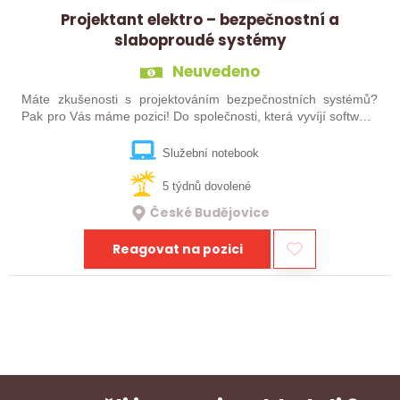
Projektant elektro – bezpečnostní a
slaboproudé systémy
Neuvedeno
Máte zkušenosti s projektováním bezpečnostních systémů?
Pak pro Vás máme pozici! Do společnosti, která vyvíjí software
pro oblast kyberbezpečnosti, hledáme posilu do týmu na pozici
Projektant…
Služební notebook
5 týdnů dovolené
České Budějovice
Reagovat na pozici