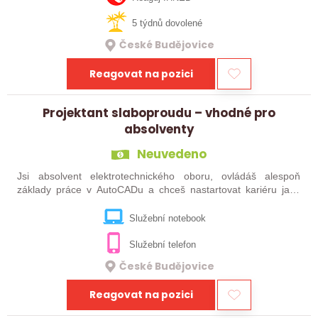
5 týdnů dovolené
České Budějovice
Reagovat na pozici
Projektant slaboproudu – vhodné pro
absolventy
Neuvedeno
Jsi absolvent elektrotechnického oboru, ovládáš alespoň
základy práce v AutoCADu a chceš nastartovat kariéru jako
projektant elektro? Pak pro Tebe máme pozici! Do společnosti
zabývající se vývojem…
Služební notebook
Služební telefon
České Budějovice
Reagovat na pozici