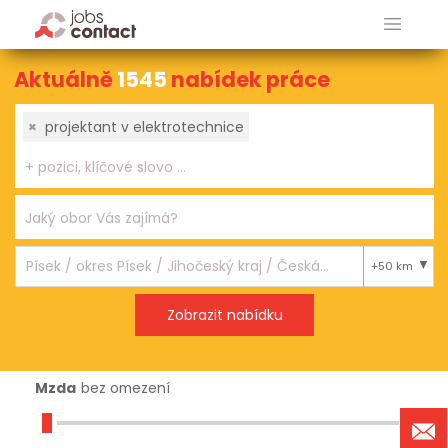
Aktuálně
1545
nabídek práce
×
projektant v elektrotechnice
+50 km
Mzda
bez omezení