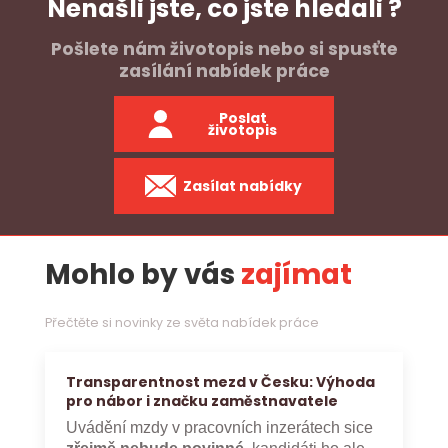
Nenašli jste, co jste hledali ?
Pošlete nám životopis nebo si spusťte
zasílání nabídek práce
Poslat
životopis
Zasílat nabídky
Mohlo by vás
zajímat
Přečtěte si novinky ze světa nabídek práce
Transparentnost mezd v Česku: Výhoda
pro nábor i značku zaměstnavatele
Uvádění mzdy v pracovních inzerátech sice