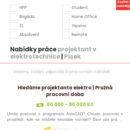
Zasílat
nabídky
HPP
Student
Brigáda
Home Office
ŽL
Україна
Absolvent
Remote
Nabídky práce
projektant v
elektrotechnice
|
Písek
Vašemu zadání odpovídá 6 pracovních nabídek:
Hledáme projektanta elektro | Pružná
pracovní doba
60 000 - 80 000 Kč
Umíte pracovat s programem AutoCAD? Chcete pracovat v
prostředí, kde se můžete neustále rozvíjet? Baví vás práce,
kde máte své místo a klid? Pokud jste třikrát odpověděl/a ano,