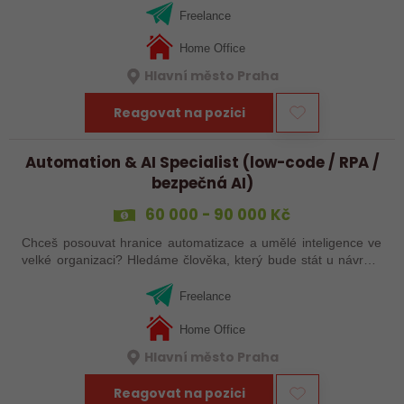
infrastruktura, cloud a mít…
Freelance
Home Office
Hlavní město Praha
Reagovat na pozici
Automation & AI Specialist (low-code / RPA /
bezpečná AI)
60 000 - 90 000 Kč
Chceš posouvat hranice automatizace a umělé inteligence ve
velké organizaci? Hledáme člověka, který bude stát u návrhu,
vývoje a podpory řešení postavených na low-code nástrojích,
RPA a AI – s…
Freelance
Home Office
Hlavní město Praha
Reagovat na pozici