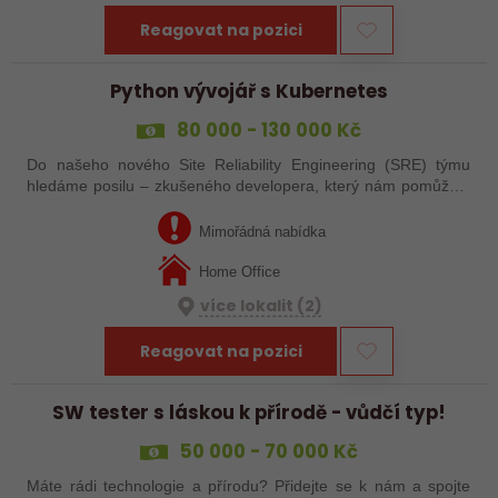
Reagovat na pozici
Python vývojář s Kubernetes
80 000 - 130 000 Kč
Do našeho nového Site Reliability Engineering (SRE) týmu
hledáme posilu – zkušeného developera, který nám pomůže s
vývojem cloud-ready Python aplikací a zajištěním spolehlivosti
našeho SaaS prostředí.
Mimořádná nabídka
Home Office
více lokalit (2)
Reagovat na pozici
SW tester s láskou k přírodě - vůdčí typ!
50 000 - 70 000 Kč
Máte rádi technologie a přírodu? Přidejte se k nám a spojte