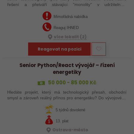
řešení a přetváří stávající "monolity" v udržitelnou,
škálovatelnou microservices architekturu. Spolupracujeme
úzce s produktovým vývojem,…
Mimořádná nabídka
Reaguj IHNED
více lokalit (2)
Reagovat na pozici
Senior Python/React vývojář – řízení
energetiky
50 000 - 85 000 Kč
Hledáte projekt, který má technologický přesah, obchodní
smysl a zároveň reálný přínos pro energetiku? Do vývojového
týmu mezinárodní technologické společnosti hledáme
zkušeného vývojáře, který…
5 týdnů dovolené
13. plat
Ostrava-město