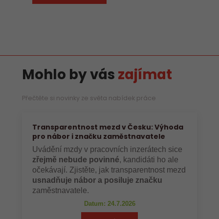
Mohlo by vás
zajímat
Přečtěte si novinky ze světa nabídek práce
Transparentnost mezd v Česku: Výhoda
pro nábor i značku zaměstnavatele
Uvádění mzdy v pracovních inzerátech sice
zřejmě nebude povinné
, kandidáti ho ale
očekávají. Zjistěte, jak transparentnost mezd
usnadňuje nábor a posiluje značku
zaměstnavatele.
Datum: 24.7.2026