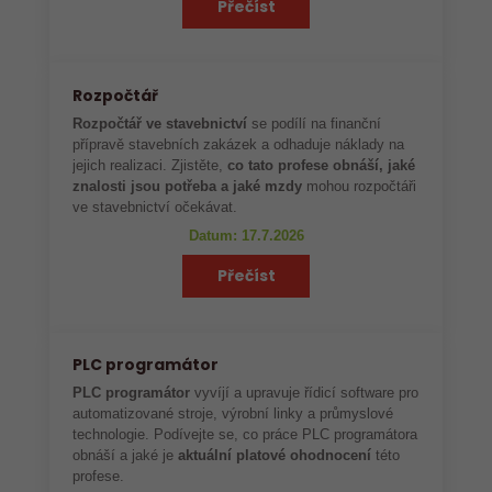
Přečíst
Rozpočtář
Rozpočtář ve stavebnictví
se podílí na finanční
přípravě stavebních zakázek a odhaduje náklady na
jejich realizaci. Zjistěte,
co tato profese obnáší, jaké
znalosti jsou potřeba a jaké mzdy
mohou rozpočtáři
ve stavebnictví očekávat.
Datum: 17.7.2026
Přečíst
PLC programátor
PLC programátor
vyvíjí a upravuje řídicí software pro
automatizované stroje, výrobní linky a průmyslové
technologie. Podívejte se, co práce PLC programátora
obnáší a jaké je
aktuální platové ohodnocení
této
profese.