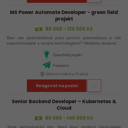
MS Power Automate Developer - green field
projekt
80 000 - 120 000 Kč
Baví vás zjednodušovat práci pomocí automatizace a rádi
experimentujete s novými technologiemi? Hledáme zkušeného
vývojáře/konzultanta, který bude navrhovat a nasazovat řešení
v oblasti procesní…
Greenfield projekt
Freelance
Hlavní město Praha
Reagovat na pozici
Senior Backend Developer – Kubernetes &
Cloud
80 000 - 140 000 Kč
Jsme technologický tým, který staví moderní cloud-native