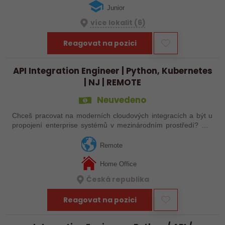
Junior
více lokalit (6)
Reagovat na pozici
API Integration Engineer | Python, Kubernetes
| NJ | REMOTE
Neuvedeno
Chceš pracovat na moderních cloudových integracích a být u
propojení enterprise systémů v mezinárodním prostředí? Pro
stabilní mezinárodní technologickou společnost hledáme
technicky zaměřeného…
Remote
Home Office
Česká republika
Reagovat na pozici