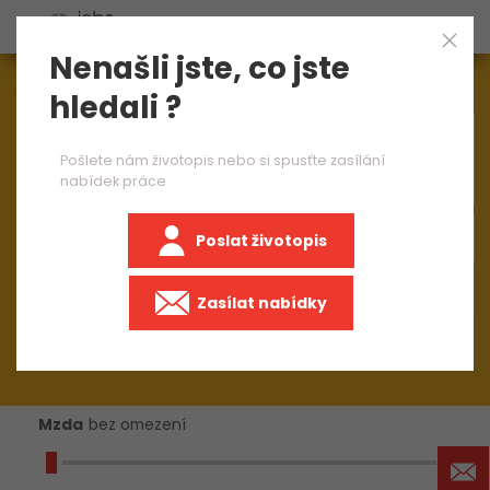
Nenašli jste, co jste
Aktuálně
1544
nabídek práce
hledali ?
×
Python developer
Pošlete nám životopis nebo si spusťte zasílání
nabídek práce
Poslat životopis
Zasílat nabídky
Mzda
bez omezení