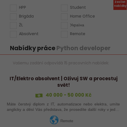
Zasílat
nabídky
HPP
Student
Brigáda
Home Office
ŽL
Україна
Absolvent
Remote
Nabídky práce
Python developer
Vašemu zadání odpovídá 15 pracovních nabídek:
IT/Elektro absolvent | Oživuj SW a procestuj
svět!
40 000 - 50 000 Kč
Máte čerstvý diplom z IT, automatizace nebo elektra, umíte
anglicky a děsí Vás představa, že prosedíte další roky v jedné
kanceláři? Pojďte dělat IT do terénu a procestujte s námi svět
– od Aše až…
Remote