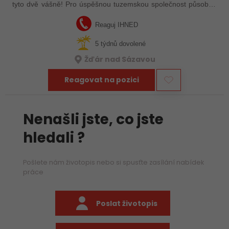
tyto dvě vášně! Pro úspěšnou tuzemskou společnost působící
na mezinárodním poli se zaměřením na vývoj
ELEKTROTECHNICKÝCH ZAŘÍZENÍ se hledá…
Reaguj IHNED
5 týdnů dovolené
Žďár nad Sázavou
Reagovat na pozici
Nenašli jste, co jste
hledali ?
Pošlete nám životopis nebo si spusťte zasílání nabídek
práce
Poslat životopis