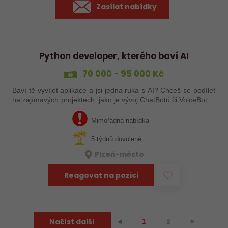
Zasílat nabídky
Python developer, kterého baví AI
70 000 - 95 000 Kč
Baví tě vyvíjet aplikace a jsi jedna ruka s AI? Chceš se podílet
na zajímavých projektech, jako je vývoj ChatBotů či VoiceBotů?
Hledáme nové kolegy, kteří posouvají své vize do budoucnosti
a…
Mimořádná nabídka
5 týdnů dovolené
Plzeň-město
Reagovat na pozici
Načíst další
2
⯈
⯇
1