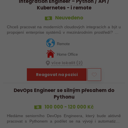
Integration Engineer – Python / API /
Kubernetes - i remote
Neuvedeno
Chceš pracovat na moderních cloudových integracích a být u
propojení enterprise systémů v mezinárodním prostředí? Pro
stabilní mezinárodní technologickou společnost hledáme
technicky zaměřeného…
Remote
Home Office
více lokalit (2)
Reagovat na pozici
DevOps Engineer se silným přesahem do
Pythonu
100 000 - 120 000 Kč
Hledáme seniorního DevOps Engineera, který bude aktivně
pracovat s Pythonem a podílet se na vývoji i automatizaci
provozu aplikací. Pokud tě baví vývoj, automatizace,