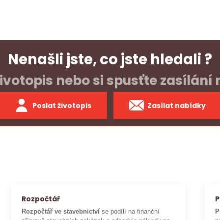
Nenašli jste, co jste hledali ?
ivotopis nebo si spusťte zasílání
Poslat životopis
Zasílat nabídky
Rozpočtář
P
Rozpočtář ve stavebnictví
se podílí na finanční
P