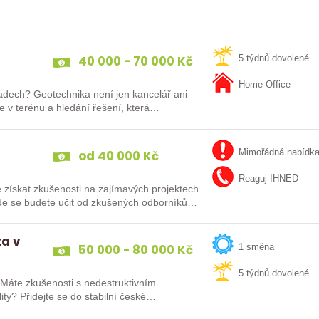
40 000 - 70 000 Kč
5 týdnů dovolené
Home Office
ladech? Geotechnika není jen kancelář ani
 v terénu a hledání řešení, která
od 40 000 Kč
Mimořádná nabídk
Reaguj IHNED
 získat zkušenosti na zajímavých projektech
kde se budete učit od zkušených odborníků
ta v
50 000 - 80 000 Kč
1 směna
5 týdnů dovolené
? Máte zkušenosti s nedestruktivním
ty? Přidejte se do stabilní české