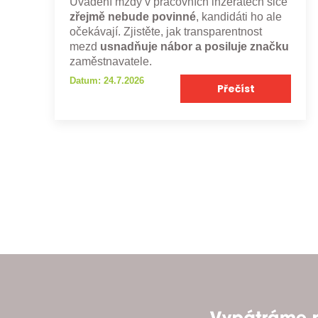
Uvádění mzdy v pracovních inzerátech sice
zřejmě nebude povinné
, kandidáti ho ale
očekávají. Zjistěte, jak transparentnost
mezd
usnadňuje nábor a posiluje značku
zaměstnavatele.
Datum: 24.7.2026
Přečíst