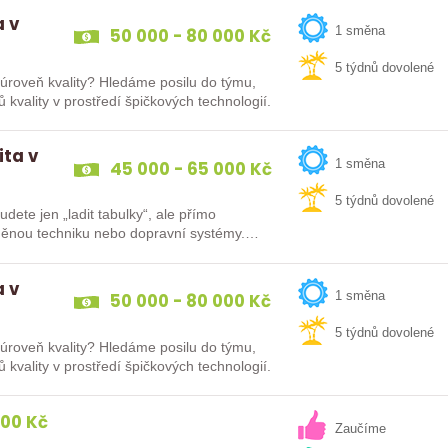
a v
50 000 - 80 000 Kč
1 směna
5 týdnů dovolené
í úroveň kvality? Hledáme posilu do týmu,
kvality v prostředí špičkových technologií.
ita v
45 000 - 65 000 Kč
1 směna
5 týdnů dovolené
ete jen „ladit tabulky“, ale přímo
brněnou techniku nebo dopravní systémy.
a v
50 000 - 80 000 Kč
1 směna
5 týdnů dovolené
í úroveň kvality? Hledáme posilu do týmu,
kvality v prostředí špičkových technologií.
000 Kč
Zaučíme