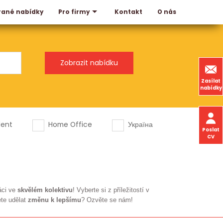
rané nabídky
Kontakt
O nás
Pro firmy
Zasílat
nabídky
dent
Home Office
Україна
Poslat
CV
áci ve
skvělém kolektivu
! Vyberte si z příležitostí v
ete udělat
změnu k lepšímu
? Ozvěte se nám!