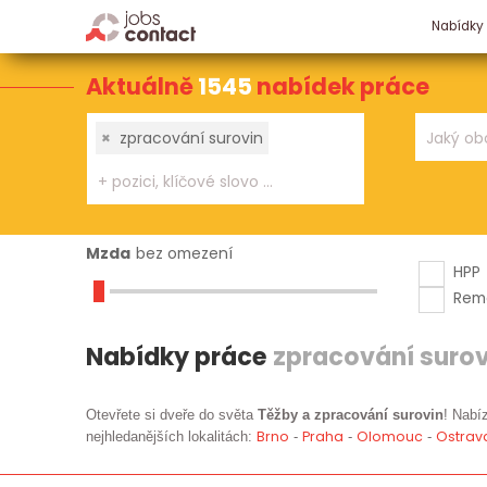
Nabídky
Aktuálně
1545
nabídek práce
×
zpracování surovin
Mzda
bez omezení
HPP
Rem
Nabídky práce
zpracování surov
Otevřete si dveře do světa
Těžby a zpracování surovin
! Nabí
Brno
Praha
Olomouc
Ostrav
nejhledanějších lokalitách:
-
-
-