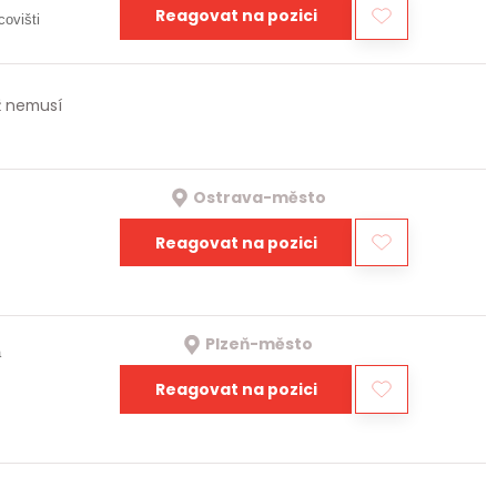
Reagovat na pozici
covišti
iž nemusí
Ostrava-město
Reagovat na pozici
Plzeň-město
a
Reagovat na pozici