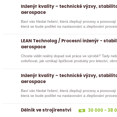
Inženýr kvality – technické výzvy, stabilit
aerospace
Baví vás hledat řešení, která zlepšují procesy a posouvaj
která se bude podílet na nastavování a zlepšování procesů 
LEAN Technolog / Procesní inženýr - stabil
aerospace
Chcete vidět reálný dopad své práce ve výrobě? Tady nebud
ovlivňovat, jak vznikají špičkové produkty pro letectví, o
Hledáme…
Inženýr kvality – technické výzvy, stabilit
aerospace
Baví vás hledat řešení, která zlepšují procesy a posouvaj
která se bude podílet na nastavování a zlepšování procesů 
Dělník ve strojírenství
30 000 - 38 