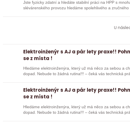
Jste fyzicky zdatní a hledáte stabilní práci na HPP s mnoh
slévárenského provozu hledáme spolehlivého a zručného pracovníka. J
tuto…
U násle
Elektroinženýr s AJ a pár lety praxe!! Poh
se z místa !
Hledáme elektroinženýra, který už má něco za sebou a chce
dopad. Nebude to žádná rutina!!! – čeká vás technická p
Elektroinženýr s AJ a pár lety praxe!! Poh
se z místa !
Hledáme elektroinženýra, který už má něco za sebou a chce
dopad. Nebude to žádná rutina!!! – čeká vás technická p