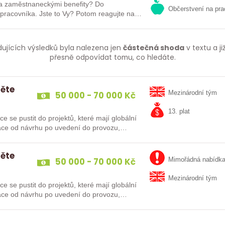
a zaměstnaneckými benefity? Do
Občerstvení na pra
ste to Vy? Potom reagujte na
dujících výsledků byla nalezena jen
částečná shoda
v textu a j
přesně odpovídat tomu, co hledáte.
něte
50 000 - 70 000 Kč
Mezinárodní tým
13. plat
 se pustit do projektů, které mají globální
ráce od návrhu po uvedení do provozu,…
něte
50 000 - 70 000 Kč
Mimořádná nabídk
Mezinárodní tým
 se pustit do projektů, které mají globální
ráce od návrhu po uvedení do provozu,…