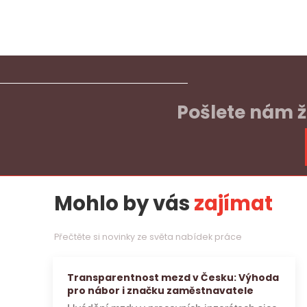
Pošlete nám ž
Mohlo by vás
zajímat
Přečtěte si novinky ze světa nabídek práce
Transparentnost mezd v Česku: Výhoda
pro nábor i značku zaměstnavatele