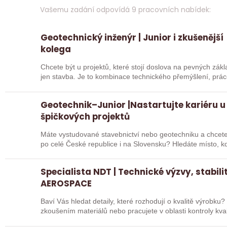
Vašemu zadání odpovídá 9 pracovních nabídek:
Geotechnický inženýr | Junior i zkušenější
kolega
Chcete být u projektů, které stojí doslova na pevných zák
jen stavba. Je to kombinace technického přemýšlení, práce
rozhodují…
Geotechnik–Junior |Nastartujte kariéru u
špičkových projektů
Máte vystudované stavebnictví nebo geotechniku a chcete
po celé České republice i na Slovensku? Hledáte místo, 
a…
Specialista NDT | Technické výzvy, stabili
AEROSPACE
Baví Vás hledat detaily, které rozhodují o kvalitě výrobku
zkoušením materiálů nebo pracujete v oblasti kontroly kvali
společnosti…