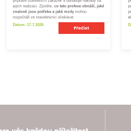
přípravě stavebních zakázek a odhaduje náklady na
p
jejich realizaci. Zjistěte,
co tato profese obnáší, jaké
p
znalosti jsou potřeba a jaké mzdy
mohou
p
rozpočtáři ve stavebnictví očekávat.
o
Datum: 17.7.2026
D
Přečíst