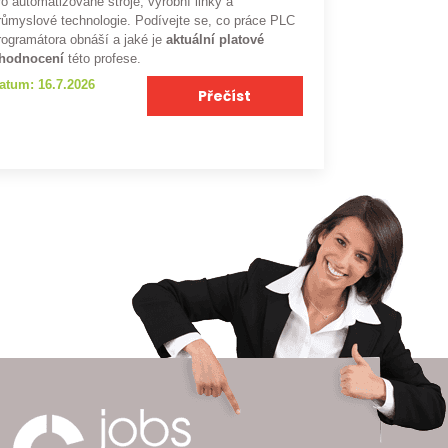
ro automatizované stroje, výrobní linky a
růmyslové technologie. Podívejte se, co práce PLC
rogramátora obnáší a jaké je
aktuální platové
hodnocení
této profese.
atum: 16.7.2026
Přečíst