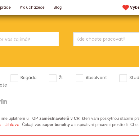
 práce
Pro uchazeče
Blog
Vyb
Brigáda
ŽL
Absolvent
Stu
ote
in
zíme uplatnění u
TOP zaměstnavatelů v ČR
, kteří vám poskytnou stabilní pr
a
Jihlava
-
. Čekají vás
super benefity
a inspirativní pracovní prostředí. Chc