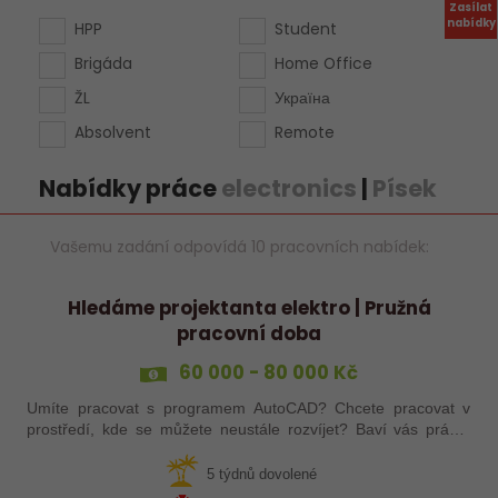
Zasílat
nabídky
HPP
Student
Brigáda
Home Office
ŽL
Україна
Absolvent
Remote
Nabídky práce
electronics
|
Písek
Vašemu zadání odpovídá 10 pracovních nabídek:
Hledáme projektanta elektro | Pružná
pracovní doba
60 000 - 80 000 Kč
Umíte pracovat s programem AutoCAD? Chcete pracovat v
prostředí, kde se můžete neustále rozvíjet? Baví vás práce,
kde máte své místo a klid? Pokud jste třikrát odpověděl/a ano,
čtěte dál! Hledáme…
5 týdnů dovolené