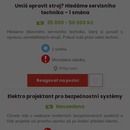
Umíš opravit stroj? Hledáme servisního
technika – 1 směna
35 000 - 50 000 Kč
Hledáme šikovného servisního technika, který si poradí s
opravou zemědělských strojů. Pokud máš praxi nebo technické
vzdělání a nebojíš se práce, hledáme právě tebe.
1 směna
Mimořádná nabídka
Příbram
Reagovat na pozici
Elektro projektant pro bezpečnostní systémy
Neuvedeno
Chcete stát u realizace moderních bezpečnostních systémů a
řídit projekty od prvního návrhu až po finální předání klientovi?
Do našeho týmu hledáme technicky zdatného projektanta,