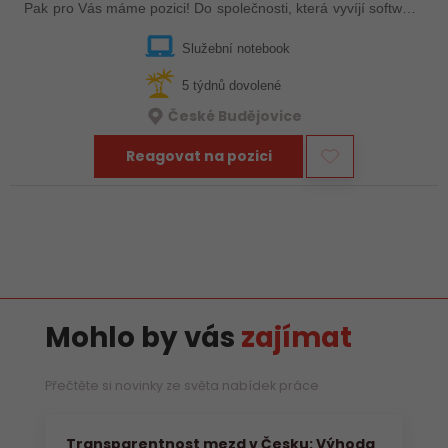
Pak pro Vás máme pozici! Do společnosti, která vyvíjí software
pro oblast kyberbezpečnosti, hledáme posilu do týmu na pozici
Projektant…
Služební notebook
5 týdnů dovolené
České Budějovice
Reagovat na pozici
Mohlo by vás
zajímat
Přečtěte si novinky ze světa nabídek práce
Transparentnost mezd v Česku: Výhoda