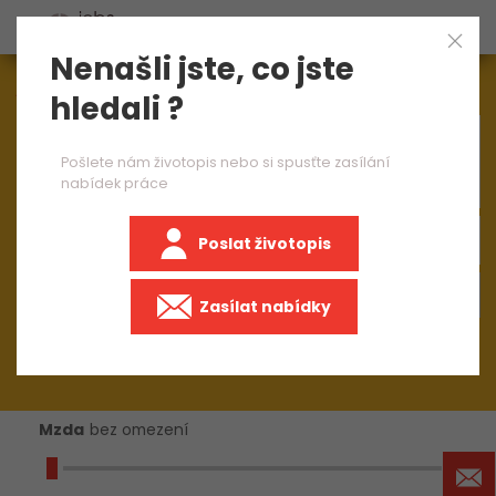
Nenašli jste, co jste
Aktuálně
1544
nabídek práce
hledali ?
×
electronics
Pošlete nám životopis nebo si spusťte zasílání
nabídek práce
Poslat životopis
+50 km
Zasílat nabídky
Mzda
bez omezení