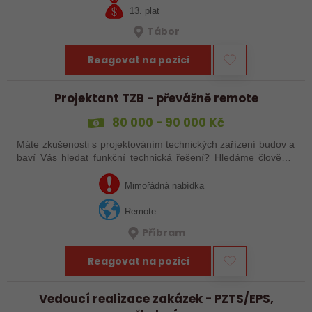
13. plat
Tábor
Reagovat na pozici
Projektant TZB - převážně remote
80 000 - 90 000 Kč
Máte zkušenosti s projektováním technických zařízení budov a
baví Vás hledat funkční technická řešení? Hledáme člověka,
který se chce podílet na zajímavých projektech od návrhu až
po realizace a…
Mimořádná nabídka
Remote
Příbram
Reagovat na pozici
Vedoucí realizace zakázek - PZTS/EPS,