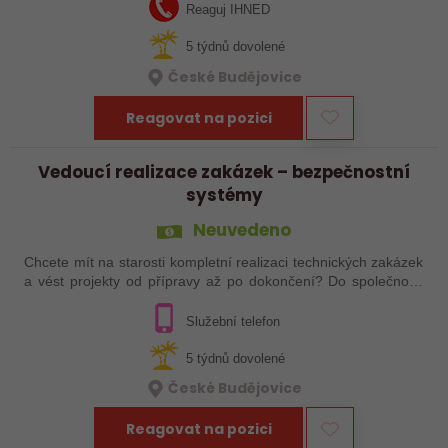
který se nebojí…
Reaguj IHNED
5 týdnů dovolené
České Budějovice
Reagovat na pozici
Vedoucí realizace zakázek – bezpečnostní
systémy
Neuvedeno
Chcete mít na starosti kompletní realizaci technických zakázek
a vést projekty od přípravy až po dokončení? Do společnosti
specializující se na oblast kyberbezpečnosti hledáme
vedoucího realizace…
Služební telefon
5 týdnů dovolené
České Budějovice
Reagovat na pozici