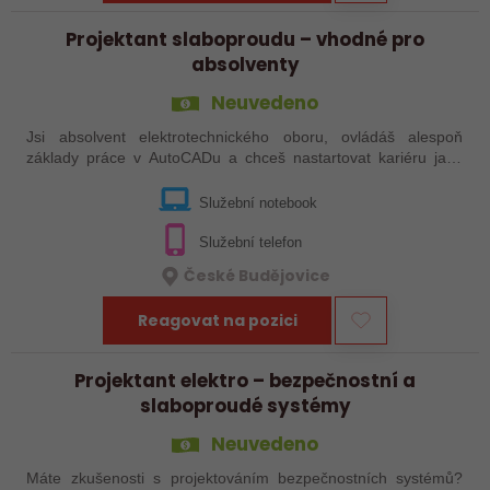
Projektant slaboproudu – vhodné pro
absolventy
Neuvedeno
Jsi absolvent elektrotechnického oboru, ovládáš alespoň
základy práce v AutoCADu a chceš nastartovat kariéru jako
projektant elektro? Pak pro Tebe máme pozici! Do společnosti
zabývající se vývojem…
Služební notebook
Služební telefon
České Budějovice
Reagovat na pozici
Projektant elektro – bezpečnostní a
slaboproudé systémy
Neuvedeno
Máte zkušenosti s projektováním bezpečnostních systémů?