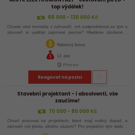
top výdělek!
65 000 - 130 000 Kč
Chcete vést montáže v zahraničí, mít zodpovědnost za tým a
zároveň si vydělat zajímavé peníze? Hledáme zkušeného
elektrotechnika, který se nebojí vzít věci do vlastních rukou –
jak ve výrobě, tak…
Náborový bonus
13. plat
Přerov
Reagovat na pozici
Stavební projektant - i absolventi, vše
zaučíme!
70 000 - 80 000 Kč
Chceš pracovat na projektech, které mají reálný dopad, a
zároveň mít jistotu silného zázemí? Pro projekční tým stabilní
české společnosti hledáme projektanta pozemních staveb do