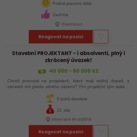
Olomouce. Pozice je…
Pružná pracovní doba
Zaučíme
Olomouc
Reagovat na pozici
Stavební PROJEKTANT - i absolventi, plný i
zkrácený úvazek!
40 000 - 60 000 Kč
Chceš pracovat na projektech, které mají reálný dopad, a
zároveň mít jistotu silného zázemí? Pro projekční tým stabilní
české společnosti hledáme projektanta pozemních staveb na
pobočku v Uherském…
5 týdnů dovolené
13. plat
Uherské Hradiště
Reagovat na pozici