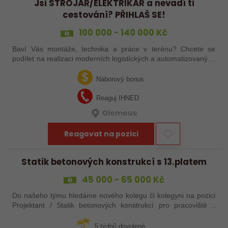
Jsi STROJAŘ/ELEKTRIKÁŘ a nevadí ti
cestování? PŘIHLAŠ SE!
100 000 - 140 000 Kč
Baví Vás montáže, technika a práce v terénu? Chcete se
podílet na realizaci moderních logistických a automatizovaných
systémů po celé Evropě? Ať už jste zkušený šéfmontér,
servisní technik nebo…
Náborový bonus
Reaguj IHNED
Olomouc
Reagovat na pozici
Statik betonových konstrukcí s 13.platem
45 000 - 65 000 Kč
Do našeho týmu hledáme nového kolegu či kolegyni na pozici
Projektant / Statik betonových konstrukcí pro pracoviště v
Uherském Hradišti.
5 týdnů dovolené