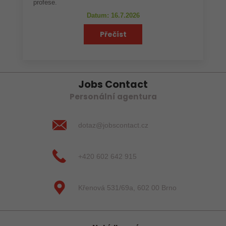
profese.
Datum: 16.7.2026
Přečíst
Jobs Contact
Personální agentura
dotaz@jobscontact.cz
+420 602 642 915
Křenová 531/69a, 602 00 Brno