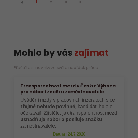
2
3
⯈
⯇
1
Mohlo by vás
zajímat
Přečtěte si novinky ze světa nabídek práce
Transparentnost mezd v Česku: Výhoda
pro nábor i značku zaměstnavatele
Uvádění mzdy v pracovních inzerátech sice
zřejmě nebude povinné
, kandidáti ho ale
očekávají. Zjistěte, jak transparentnost mezd
usnadňuje nábor a posiluje značku
zaměstnavatele.
Datum: 24.7.2026