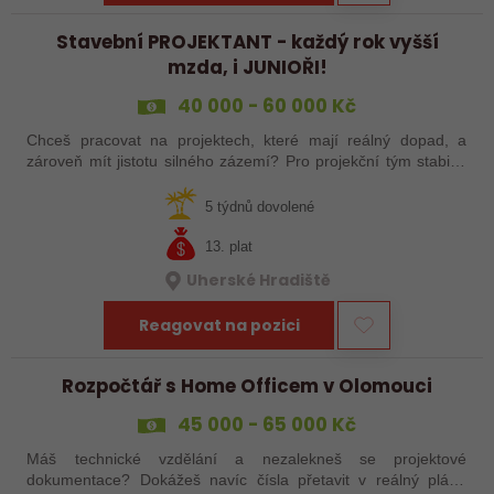
Stavební PROJEKTANT - každý rok vyšší
mzda, i JUNIOŘI!
40 000 - 60 000 Kč
Chceš pracovat na projektech, které mají reálný dopad, a
zároveň mít jistotu silného zázemí? Pro projekční tým stabilní
české společnosti hledáme projektanta pozemních staveb na
pobočku v Uherském…
5 týdnů dovolené
13. plat
Uherské Hradiště
Reagovat na pozici
Rozpočtář s Home Officem v Olomouci
45 000 - 65 000 Kč
Máš technické vzdělání a nezalekneš se projektové
dokumentace? Dokážeš navíc čísla přetavit v reálný plán?