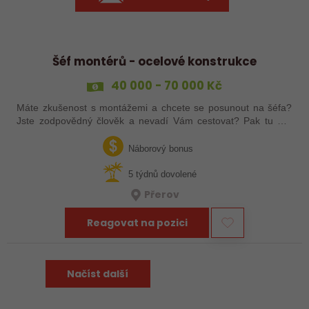
Šéf montérů - ocelové konstrukce
40 000 - 70 000 Kč
Máte zkušenost s montážemi a chcete se posunout na šéfa?
Jste zodpovědný člověk a nevadí Vám cestovat? Pak tu pro
Vás něco máme!
Náborový bonus
5 týdnů dovolené
Přerov
Reagovat na pozici
Načíst další