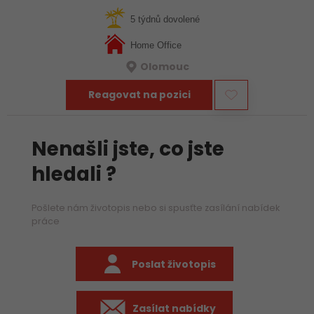
Pokud máš v práci systém, ale zároveň Tě baví, když každý
den vypadá trochu jinak, pak je…
5 týdnů dovolené
Home Office
Olomouc
Reagovat na pozici
Nenašli jste, co jste
hledali ?
Pošlete nám životopis nebo si spusťte zasílání nabídek
práce
Poslat životopis
Zasílat nabídky