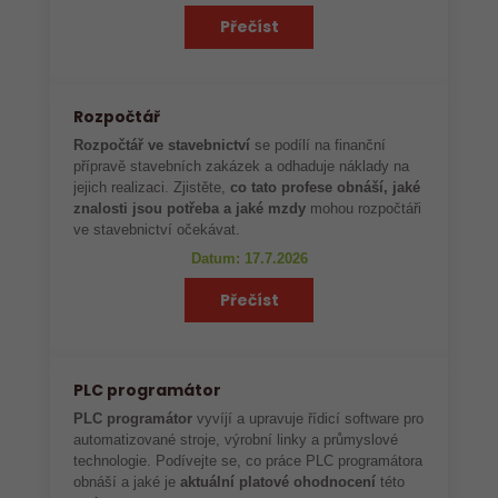
Přečíst
Rozpočtář
Rozpočtář ve stavebnictví
se podílí na finanční
přípravě stavebních zakázek a odhaduje náklady na
jejich realizaci. Zjistěte,
co tato profese obnáší, jaké
znalosti jsou potřeba a jaké mzdy
mohou rozpočtáři
ve stavebnictví očekávat.
Datum: 17.7.2026
Přečíst
PLC programátor
PLC programátor
vyvíjí a upravuje řídicí software pro
automatizované stroje, výrobní linky a průmyslové
technologie. Podívejte se, co práce PLC programátora
obnáší a jaké je
aktuální platové ohodnocení
této