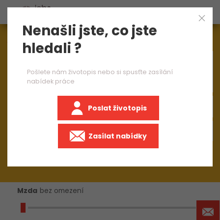
Nenašli jste, co jste
Aktuálně
1544
nabídek práce
hledali ?
×
manažer stavby
Pošlete nám životopis nebo si spusťte zasílání
nabídek práce
Poslat životopis
+50 km
Zasílat nabídky
Mzda
bez omezení