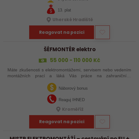
13. plat
Uherské Hradiště
Reagovat na pozici
ŠÉFMONTÉR elektro
55 000 - 110 000 Kč
Máte zkušenosti s elektromontážemi, servisem nebo vedením
montážních prací a láká Vás práce na zahraničních
projektech? Nebo jste šikovný elektrikář či elektromontér, který
už nechce být jen „řadový…
Náborový bonus
Reaguj IHNED
Kroměříž
Reagovat na pozici
MISTR ELEKTROMONTÁŽÍ – cestování po EU +