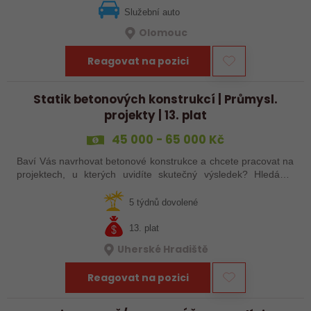
Služební auto
Olomouc
Reagovat na pozici
Statik betonových konstrukcí | Průmysl.
projekty | 13. plat
45 000 - 65 000 Kč
Baví Vás navrhovat betonové konstrukce a chcete pracovat na
projektech, u kterých uvidíte skutečný výsledek? Hledáme
statika, který chce být součástí zkušeného projekčního týmu a
podílet se na…
5 týdnů dovolené
13. plat
Uherské Hradiště
Reagovat na pozici