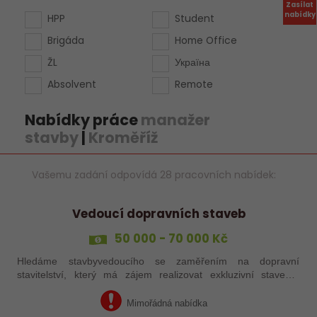
Zasílat
nabídky
HPP
Student
Brigáda
Home Office
ŽL
Україна
Absolvent
Remote
Nabídky práce
manažer
stavby
|
Kroměříž
Vašemu zadání odpovídá 28 pracovních nabídek:
Vedoucí dopravních staveb
50 000 - 70 000 Kč
Hledáme stavbyvedoucího se zaměřením na dopravní
stavitelství, který má zájem realizovat exkluzivní stavební
projekty v Olomouckém kraji.
Mimořádná nabídka