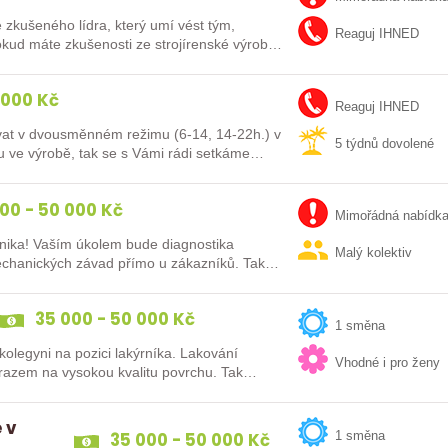
Reaguj IHNED
kud máte zkušenosti ze strojírenské výroby
 000 Kč
Reaguj IHNED
ovat v dvousměnném režimu (6-14, 14-22h.) v
5 týdnů dovolené
 ve výrobě, tak se s Vámi rádi setkáme
00 - 50 000 Kč
Mimořádná nabídk
ika! Vaším úkolem bude diagnostika
Malý kolektiv
echanických závad přímo u zákazníků. Tak
35 000 - 50 000 Kč
1 směna
legyni na pozici lakýrníka. Lakování
Vhodné i pro ženy
azem na vysokou kvalitu povrchu. Tak
 v
35 000 - 50 000 Kč
1 směna