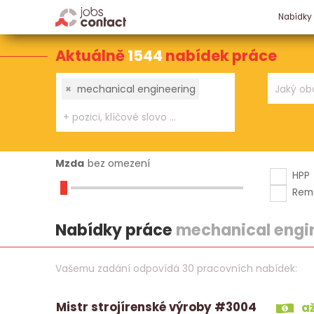
Nabídky
Aktuálně
1544
nabídek práce
×
mechanical engineering
Mzda
bez omezení
HPP
Rem
Nabídky práce
mechanical engi
Vašemu zadání odpovídá 30 pracovních nabídek:
Mistr strojírenské výroby #3004
až