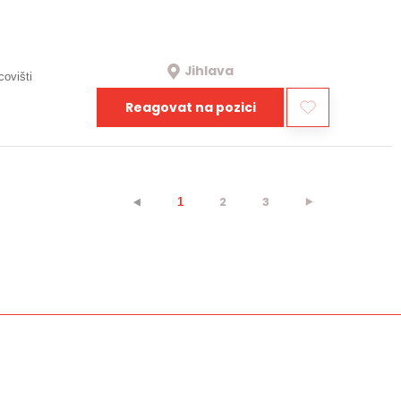
Jihlava
covišti
Reagovat na pozici
2
3
⯈
⯇
1