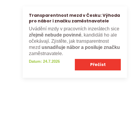
Transparentnost mezd v Česku: Výhoda
pro nábor i značku zaměstnavatele
Uvádění mzdy v pracovních inzerátech sice
zřejmě nebude povinné
, kandidáti ho ale
očekávají. Zjistěte, jak transparentnost
mezd
usnadňuje nábor a posiluje značku
zaměstnavatele.
Datum: 24.7.2026
Přečíst