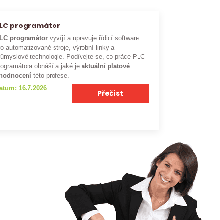
LC programátor
LC programátor
vyvíjí a upravuje řídicí software
ro automatizované stroje, výrobní linky a
růmyslové technologie. Podívejte se, co práce PLC
rogramátora obnáší a jaké je
aktuální platové
hodnocení
této profese.
atum: 16.7.2026
Přečíst