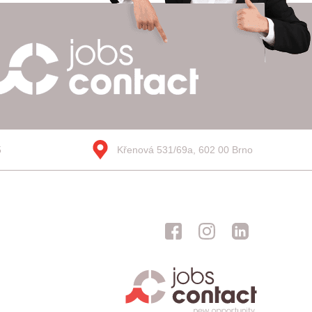
5
Křenová 531/69a, 602 00 Brno