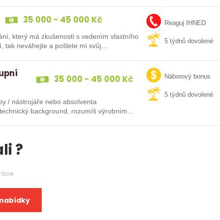
35 000 - 45 000 Kč
Reaguj IHNED
ání, který má zkušenosti s vedením vlastního
5 týdnů dovolené
í, tak neváhejte a pošlete mi svůj…
upní
35 000 - 45 000 Kč
Náborový bonus
5 týdnů dovolené
by / nástrojáře nebo absolventa
máš technický background, rozumíš výrobním…
li ?
práce
 nabídky