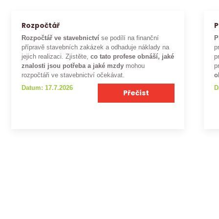
Rozpočtář
P
Rozpočtář ve stavebnictví
se podílí na finanční
P
přípravě stavebních zakázek a odhaduje náklady na
p
jejich realizaci. Zjistěte,
co tato profese obnáší, jaké
p
znalosti jsou potřeba a jaké mzdy
mohou
p
rozpočtáři ve stavebnictví očekávat.
o
Datum: 17.7.2026
D
Přečíst