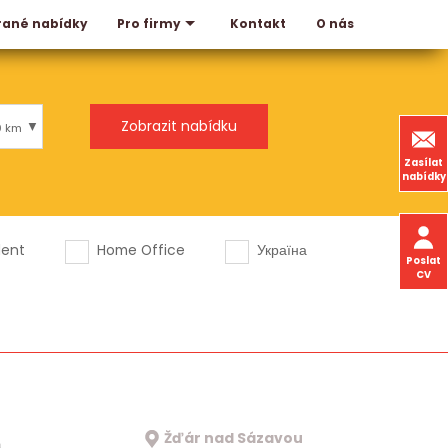
rané nabídky
Kontakt
O nás
Pro firmy
0 km
Zasílat
nabídky
dent
Home Office
Україна
Poslat
CV
Žďár nad Sázavou
a