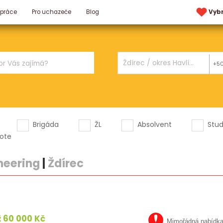
 práce
Pro uchazeče
Blog
Vyb
+5
Brigáda
ŽL
Absolvent
Stu
ote
neering
|
Ždírec
 60 000 Kč
Mimořádná nabídk