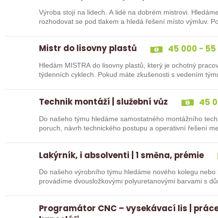
Výroba stojí na lidech. A lidé na dobrém mistrovi. Hledáme zkušeného lídra, který umí vést tým,
rozhodovat se pod tlakem a hledá řešení místo výmluv. Po
a…
Mistr do lisovny plastů
45 000 - 55
Hledám MISTRA do lisovny plastů, který je ochotný prac
týdenních cyklech. Pokud máte zkušenosti s vedením týmu
na…
Technik montáží | služební vůz
45 0
Do našeho týmu hledáme samostatného montážního techn
poruch, návrh technického postupu a operativní řešení m
neváhej a pošli…
Lakýrník, i absolventi | 1 směna, prémie
Do našeho výrobního týmu hledáme nového kolegu nebo ko
provádíme dvousložkovými polyuretanovými barvami s důr
neváhej a pošli…
Programátor CNC – vysekávací lis | práce