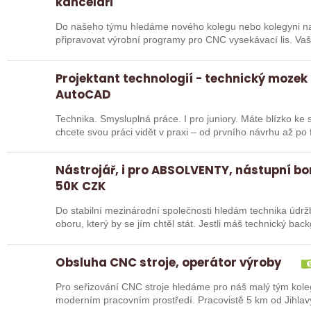
kanceláři
Do našeho týmu hledáme nového kolegu nebo kolegyni n
připravovat výrobní programy pro CNC vysekávací lis. Vaší
důrazem na…
Projektant technologií - technický mozek
AutoCAD
Technika. Smysluplná práce. I pro juniory. Máte blízko ke s
chcete svou práci vidět v praxi – od prvního návrhu až po
Nástrojář, i pro ABSOLVENTY, nástupní b
50K CZK
Do stabilní mezinárodní společnosti hledám technika údrž
oboru, který by se jím chtěl stát. Jestli máš technický b
Obsluha CNC stroje, operátor výroby
Pro seřizování CNC stroje hledáme pro náš malý tým kole
moderním pracovním prostředí. Pracovistě 5 km od Jihlav