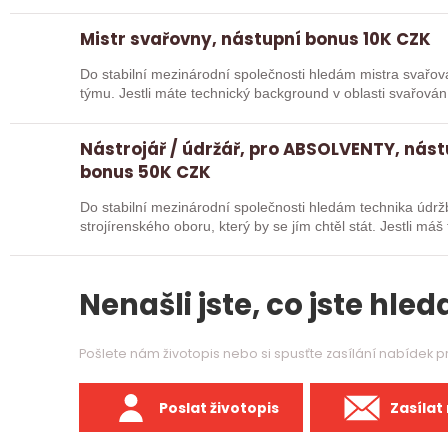
Mistr svařovny, nástupní bonus 10K CZK
Do stabilní mezinárodní společnosti hledám mistra svařov
týmu. Jestli máte technický background v oblasti svařován
Nástrojář / údržář, pro ABSOLVENTY, nást
bonus 50K CZK
Do stabilní mezinárodní společnosti hledám technika údrž
strojírenského oboru, který by se jím chtěl stát. Jestli 
Nenašli jste, co jste hleda
Pošlete nám životopis nebo si spusťte zasílání nabídek 
Poslat životopis
Zasílat