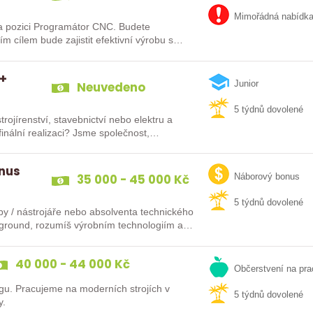
Mimořádná nabídk
a pozici Programátor CNC. Budete
m cílem bude zajistit efektivní výrobu s
 +
Neuvedeno
Junior
5 týdnů dovolené
trojírenství, stavebnictví nebo elektru a
 finální realizaci? Jsme společnost,…
onus
35 000 - 45 000 Kč
Náborový bonus
5 týdnů dovolené
by / nástrojáře nebo absolventa technického
ackground, rozumíš výrobním technologiím a…
40 000 - 44 000 Kč
Občerstvení na pra
gu. Pracujeme na moderních strojích v
5 týdnů dovolené
y.