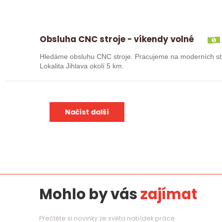
Obsluha CNC stroje - víkendy volné
Hledáme obsluhu CNC stroje. Pracujeme na moderních str
Lokalita Jihlava okolí 5 km.
Načíst další
Mohlo by vás
zajímat
Přečtěte si novinky ze světa nabídek práce