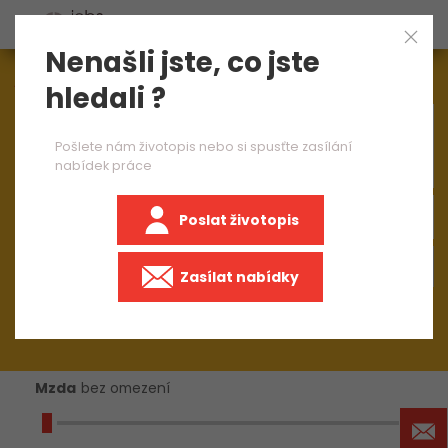
Nenašli jste, co jste
Aktuálně
1544
nabídek práce
hledali ?
×
mistr stavební výroby
Pošlete nám životopis nebo si spusťte zasílání
nabídek práce
Poslat životopis
+50 km
Zasílat nabídky
Mzda
bez omezení