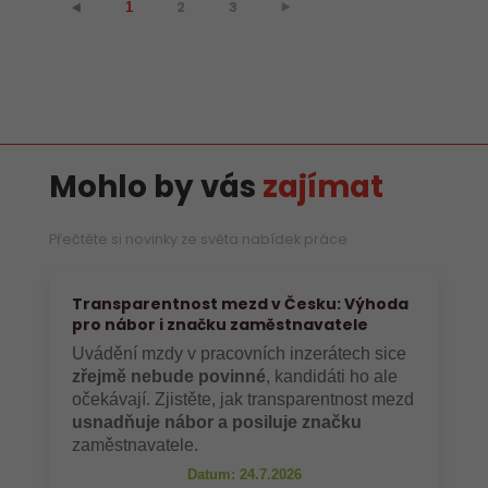
2
3
⯈
⯇
1
Mohlo by vás
zajímat
Přečtěte si novinky ze světa nabídek práce
Transparentnost mezd v Česku: Výhoda
pro nábor i značku zaměstnavatele
Uvádění mzdy v pracovních inzerátech sice
zřejmě nebude povinné
, kandidáti ho ale
očekávají. Zjistěte, jak transparentnost mezd
usnadňuje nábor a posiluje značku
zaměstnavatele.
Datum: 24.7.2026