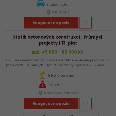
Služební auto
Olomouc
Reagovat na pozici
Statik betonových konstrukcí | Průmysl.
projekty | 13. plat
45 000 - 65 000 Kč
Baví Vás navrhovat betonové konstrukce a chcete pracovat na
projektech, u kterých uvidíte skutečný výsledek? Hledáme
statika, který chce být součástí zkušeného projekčního týmu a
podílet se na…
5 týdnů dovolené
13. plat
Uherské Hradiště
Reagovat na pozici