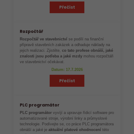
Přečíst
Rozpočtář
Rozpočtář ve stavebnictví
se podílí na finanční
přípravě stavebních zakázek a odhaduje náklady na
jejich realizaci. Zjistěte,
co tato profese obnáší, jaké
znalosti jsou potřeba a jaké mzdy
mohou rozpočtáři
ve stavebnictví očekávat.
Datum: 17.7.2026
Přečíst
PLC programátor
PLC programátor
vyvíjí a upravuje řídicí software pro
automatizované stroje, výrobní linky a průmyslové
technologie. Podívejte se, co práce PLC programátora
obnáší a jaké je
aktuální platové ohodnocení
této