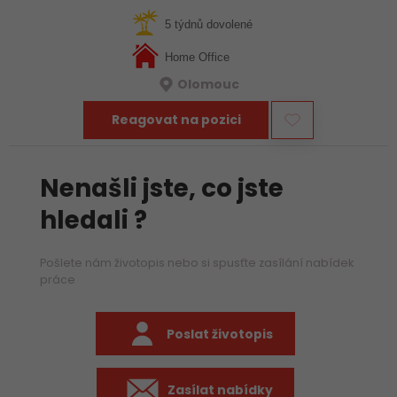
Pokud máš v práci systém, ale zároveň Tě baví, když každý
den vypadá trochu jinak, pak je…
5 týdnů dovolené
Home Office
Olomouc
Reagovat na pozici
Nenašli jste, co jste
hledali ?
Pošlete nám životopis nebo si spusťte zasílání nabídek
práce
Poslat životopis
Zasílat nabídky