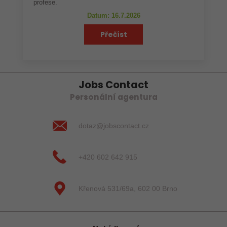
profese.
Datum: 16.7.2026
Přečíst
Jobs Contact
Personální agentura
dotaz@jobscontact.cz
+420 602 642 915
Křenová 531/69a, 602 00 Brno