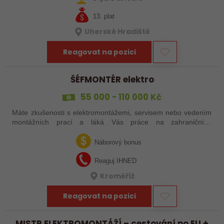
13. plat
Uherské Hradiště
Reagovat na pozici
ŠÉFMONTÉR elektro
55 000 - 110 000 Kč
Máte zkušenosti s elektromontážemi, servisem nebo vedením
montážních prací a láká Vás práce na zahraničních
projektech? Nebo jste šikovný elektrikář či elektromontér, který
už nechce být jen „řadový…
Náborový bonus
Reaguj IHNED
Kroměříž
Reagovat na pozici
MISTR ELEKTROMONTÁŽÍ – cestování po EU +