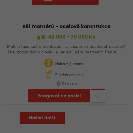
Šéf montérů - ocelové konstrukce
40 000 - 70 000 Kč
Máte zkušenost s montážemi a chcete se posunout na šéfa?
Jste zodpovědný člověk a nevadí Vám cestovat? Pak tu pro
Vás něco máme!
Náborový bonus
5 týdnů dovolené
Přerov
Reagovat na pozici
Načíst další