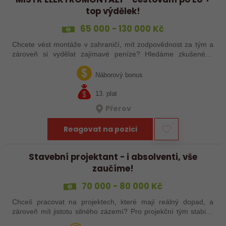
top výdělek!
65 000 - 130 000 Kč
Chcete vést montáže v zahraničí, mít zodpovědnost za tým a
zároveň si vydělat zajímavé peníze? Hledáme zkušeného
elektrotechnika, který se nebojí vzít věci do vlastních rukou –
jak ve výrobě, tak…
Náborový bonus
13. plat
Přerov
Reagovat na pozici
Stavební projektant - i absolventi, vše
zaučíme!
70 000 - 80 000 Kč
Chceš pracovat na projektech, které mají reálný dopad, a
zároveň mít jistotu silného zázemí? Pro projekční tým stabilní
české společnosti hledáme projektanta pozemních staveb do