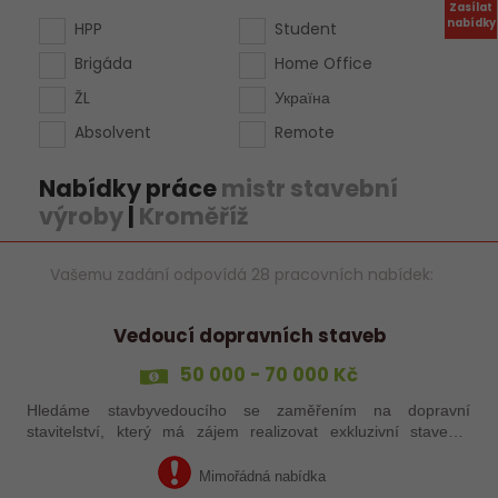
Zasílat
nabídky
HPP
Student
Brigáda
Home Office
ŽL
Україна
Absolvent
Remote
Nabídky práce
mistr stavební
výroby
|
Kroměříž
Vašemu zadání odpovídá 28 pracovních nabídek:
Vedoucí dopravních staveb
50 000 - 70 000 Kč
Hledáme stavbyvedoucího se zaměřením na dopravní
stavitelství, který má zájem realizovat exkluzivní stavební
projekty v Olomouckém kraji.
Mimořádná nabídka