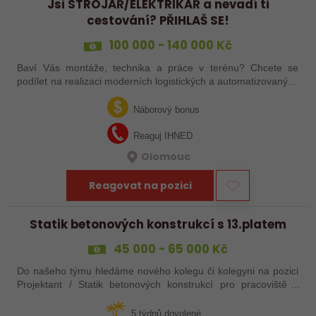
Jsi STROJAŘ/ELEKTRIKÁŘ a nevadí ti
cestování? PŘIHLAŠ SE!
100 000 - 140 000 Kč
Baví Vás montáže, technika a práce v terénu? Chcete se
podílet na realizaci moderních logistických a automatizovaných
systémů po celé Evropě? Ať už jste zkušený šéfmontér,
servisní technik nebo…
Náborový bonus
Reaguj IHNED
Olomouc
Reagovat na pozici
Statik betonových konstrukcí s 13.platem
45 000 - 65 000 Kč
Do našeho týmu hledáme nového kolegu či kolegyni na pozici
Projektant / Statik betonových konstrukcí pro pracoviště v
Uherském Hradišti.
5 týdnů dovolené