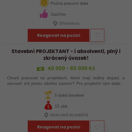
Olomouce. Pozice je…
Pružná pracovní doba
Zaučíme
Olomouc
Reagovat na pozici
Stavební PROJEKTANT - i absolventi, plný i
zkrácený úvazek!
40 000 - 60 000 Kč
Chceš pracovat na projektech, které mají reálný dopad, a
zároveň mít jistotu silného zázemí? Pro projekční tým stabilní
české společnosti hledáme projektanta pozemních staveb na
pobočku v Uherském…
5 týdnů dovolené
13. plat
Uherské Hradiště
Reagovat na pozici