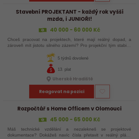
Stavební PROJEKTANT - každý rok vyšší
mzda, i JUNIOŘI!
40 000 - 60 000 Kč
Chceš pracovat na projektech, které mají reálný dopad, a
zároveň mít jistotu silného zázemí? Pro projekční tým stabilní
české společnosti hledáme projektanta pozemních staveb na
pobočku v Uherském…
5 týdnů dovolené
13. plat
Uherské Hradiště
Reagovat na pozici
Rozpočtář s Home Officem v Olomouci
45 000 - 65 000 Kč
Máš technické vzdělání a nezalekneš se projektové
dokumentace? Dokážeš navíc čísla přetavit v reálný plán?