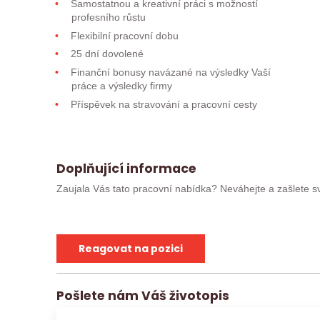
Samostatnou a kreativní práci s možností
profesního růstu
Flexibilní pracovní dobu
25 dní dovolené
Finanční bonusy navázané na výsledky Vaší
práce a výsledky firmy
Příspěvek na stravování a pracovní cesty
Doplňující informace
Zaujala Vás tato pracovní nabídka? Neváhejte a zašlete sv
absolvoval/a pohovor, můžete kontaktovat přímo svého ko
Uchazeče, kteří postoupí do užšího kola, budeme kont
Reagovat na pozici
nalezneme jinou vhodnou pracovní nabídku.
Jobs Contact Personal, s.r.o. se sídlem v Brně, Křen
Pošlete nám Váš životopis
(životopis, případně další materiály) zpracovávat v sou
nařízením o ochraně osobních údajů (EU) 2016/679