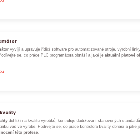
pou
ramátor
átor
vyvíjí a upravuje řídicí software pro automatizované stroje, výrobní lin
Podívejte se, co práce PLC programátora obnáší a jaké je
aktuální platové 
pou
kvality
ality
dohlíží na kvalitu výrobků, kontroluje dodržování stanovených standar
niku vad ve výrobě. Podívejte se, co práce kontrolora kvality obnáší a jaké 
nocení této profese
.