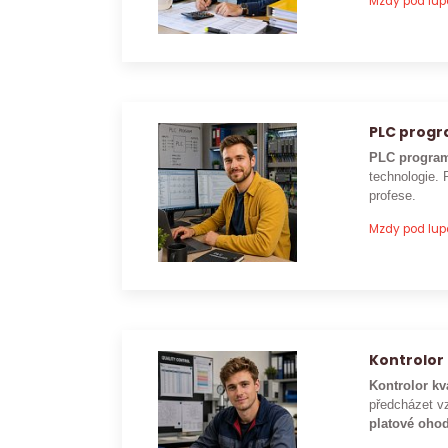
Mzdy pod lu
PLC prog
PLC program
technologie. 
profese.
Mzdy pod lu
Kontrolor 
Kontrolor kv
předcházet vz
platové ohod