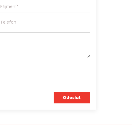
gentura s platným povolením Generálního ředitelství Úřadu práce ČR
.