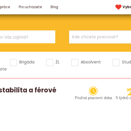
 práce
Pro uchazeče
Blog
Vyb
Brigáda
ŽL
Absolvent
Stu
ote
tabilita a férové
Pružná pracovní doba
5 týdnů 