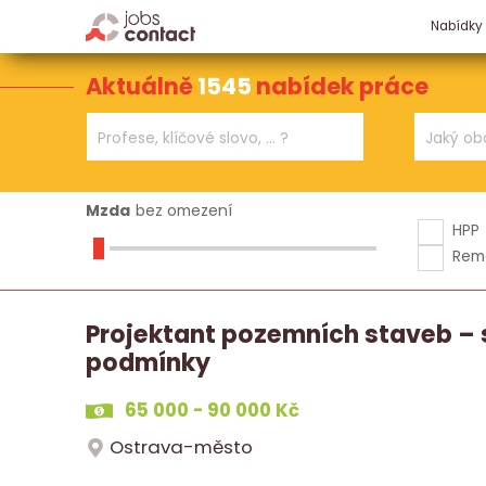
Nabídky
Aktuálně
1545
nabídek práce
Mzda
bez omezení
HPP
Rem
Projektant pozemních staveb – s
podmínky
65 000 - 90 000 Kč
Ostrava-město