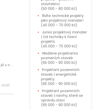
stavitelství
(50 000 - 80 000 Kč)
Řiďte technické projekty
jako projektový manažer!
(45 000 - 70 000 Kč)
Junior projektový manažer
| Od techniky k řízení
projektů
(45 000 - 70 000 Kč)
Hledáme projektanta
pozmeních staveb
(65 000 - 90 000 Kč)
již u nás
Projektant pozemních
staveb | energetické
projekty
e pro ně
(65 000 - 90 000 Kč)
Uložit
Projektant pozemních
staveb | návrhy, které se
ní údaje
opravdu staví
s Obecným
(65 000 - 90 000 Kč)
atelům a