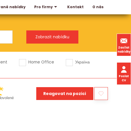
rané nabídky
Kontakt
O nás
Pro firmy
Zasílat
nabídky
dent
Home Office
Україна
Poslat
CV
Reagovat na pozici
dovolené