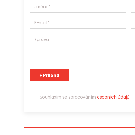
zprostředkování zaměstnání. Jobs Contact je pracovní a
údaje může v souladu s účelem poskytnout třetím stranám
Tým Jobs Contact se těší na spolupráci s Vámi!
Souhlasím se zpracováním
osobních údajů