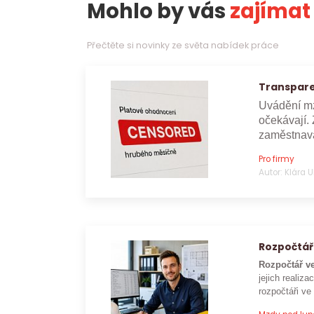
Mohlo by vás
zajímat
Přečtěte si novinky ze světa nabídek práce
Transpare
Uvádění mz
očekávají. 
zaměstnava
Pro firmy
Autor: Klára 
Rozpočtář
Rozpočtář ve
jejich realizac
rozpočtáři ve