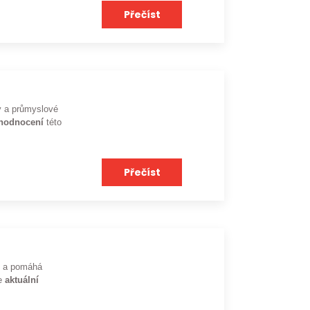
Přečíst
ky a průmyslové
ohodnocení
této
Přečíst
dů a pomáhá
je
aktuální