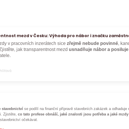
ntnost mezd v Česku: Výhoda pro nábor i značku zaměstn
dy v pracovních inzerátech sice
zřejmě nebude povinné
, kan
Zjistěte, jak transparentnost mezd
usnadňuje nábor a posiluj
tele.
Uhlířová
 stavebnictví
se podílí na finanční přípravě stavebních zakázek a odhaduje 
i. Zjistěte,
co tato profese obnáší, jaké znalosti jsou potřeba a jaké mzdy
 stavebnictví očekávat.