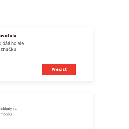
avatele
didáti ho ale
e značku
Přečíst
náklady na
mohou