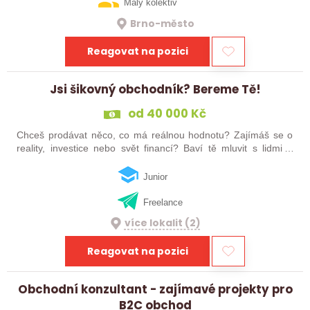
Malý kolektiv
Brno-město
Reagovat na pozici
Jsi šikovný obchodník? Bereme Tě!
od 40 000 Kč
Chceš prodávat něco, co má reálnou hodnotu? Zajímáš se o
reality, investice nebo svět financí? Baví tě mluvit s lidmi a
nechceš si nastavovat limity? Pak čti dál – tohle může být tvoje
příležitost.
Junior
Freelance
více lokalit (2)
Reagovat na pozici
Obchodní konzultant - zajímavé projekty pro
B2C obchod