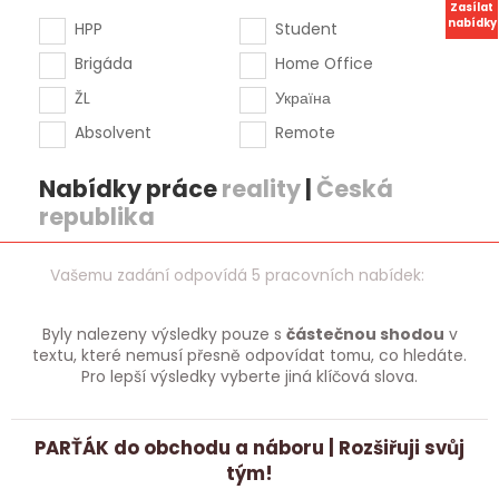
Zasílat
nabídky
HPP
Student
Brigáda
Home Office
ŽL
Україна
Absolvent
Remote
Nabídky práce
reality
|
Česká
republika
Vašemu zadání odpovídá 5 pracovních nabídek:
Byly nalezeny výsledky pouze s
částečnou shodou
v
textu, které nemusí přesně odpovídat tomu, co hledáte.
Pro lepší výsledky vyberte jiná klíčová slova.
PARŤÁK do obchodu a náboru | Rozšiřuji svůj
tým!