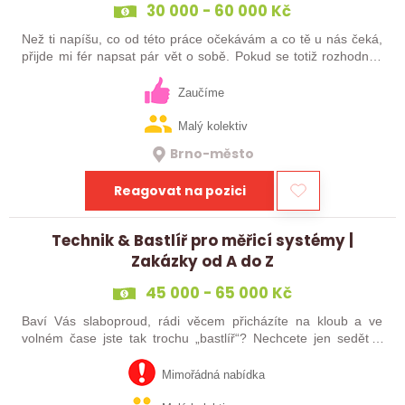
30 000 - 60 000 Kč
Než ti napíšu, co od této práce očekávám a co tě u nás čeká,
přijde mi fér napsat pár vět o sobě. Pokud se totiž rozhodneš
přidat do našeho týmu, nebudeš pracovat jen pro firmu.
Budeme spolu každý…
Zaučíme
Malý kolektiv
Brno-město
Reagovat na pozici
Technik & Bastlíř pro měřicí systémy |
Zakázky od A do Z
45 000 - 65 000 Kč
Baví Vás slaboproud, rádi věcem přicházíte na kloub a ve
volném čase jste tak trochu „bastlíř“? Nechcete jen sedět u
počítače, ale potřebujete vidět výsledek své práce v reálu?
Jsme stabilní rodinná…
Mimořádná nabídka