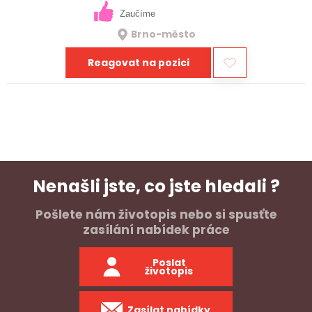
Zaučíme
Brno-město
Reagovat na pozici
Nenašli jste, co jste hledali ?
Pošlete nám životopis nebo si spusťte
zasílání nabídek práce
Poslat
životopis
Zasílat nabídky