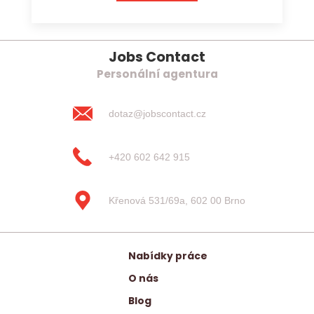
Jobs Contact
Personální agentura
dotaz@jobscontact.cz
+420 602 642 915
Křenová 531/69a, 602 00 Brno
Nabídky práce
O nás
Blog