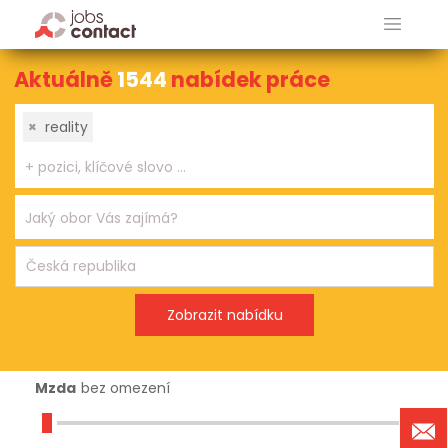
Aktuálně
1544
nabídek práce
×
reality
Mzda
bez omezení