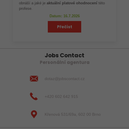
obnáší a jaké je
aktuální platové ohodnocení
této
profese.
Datum: 16.7.2026
Přečíst
Jobs Contact
Personální agentura
dotaz@jobscontact.cz
+420 602 642 915
Křenová 531/69a, 602 00 Brno