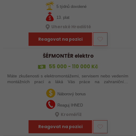
5 týdnů dovolené
13. plat
Uherské Hradiště
Reagovat na pozici
ŠÉFMONTÉR elektro
55 000 - 110 000 Kč
Máte zkušenosti s elektromontážemi, servisem nebo vedením
montážních prací a láká Vás práce na zahraničních
projektech? Nebo jste šikovný elektrikář či elektromontér, který
už nechce být jen „řadový…
Náborový bonus
Reaguj IHNED
Kroměříž
Reagovat na pozici