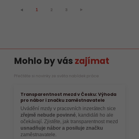
2
3
⯈
⯇
1
Mohlo by vás
zajímat
Přečtěte si novinky ze světa nabídek práce
Transparentnost mezd v Česku: Výhoda
pro nábor i značku zaměstnavatele
Uvádění mzdy v pracovních inzerátech sice
zřejmě nebude povinné
, kandidáti ho ale
očekávají. Zjistěte, jak transparentnost mezd
usnadňuje nábor a posiluje značku
zaměstnavatele.