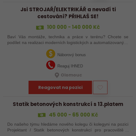
Jsi STROJAŘ/ELEKTRIKÁŘ a nevadí ti
cestování? PŘIHLAŠ SE!
100 000 - 140 000 Kč
Baví Vás montáže, technika a práce v terénu? Chcete se
podílet na realizaci moderních logistických a automatizovaných
systémů po celé Evropě? Ať už jste zkušený šéfmontér,
servisní technik nebo…
Náborový bonus
Reaguj IHNED
Olomouc
Reagovat na pozici
Statik betonových konstrukcí s 13.platem
45 000 - 65 000 Kč
Do našeho týmu hledáme nového kolegu či kolegyni na pozici
Projektant / Statik betonových konstrukcí pro pracoviště v
Uherském Hradišti.