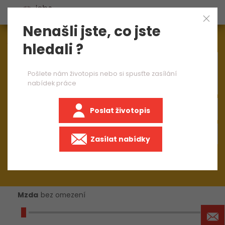
Nenašli jste, co jste
Aktuálně
1544
nabídek práce
hledali ?
×
stavbyvedoucí vodohospodářské stavby
Pošlete nám životopis nebo si spusťte zasílání
nabídek práce
Poslat životopis
+50 km
Zasílat nabídky
Mzda
bez omezení