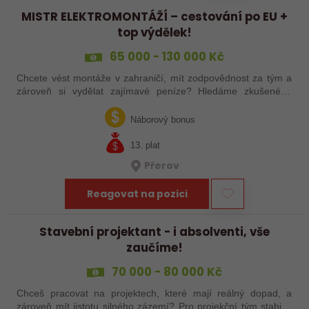
MISTR ELEKTROMONTÁŽÍ – cestování po EU +
top výdělek!
65 000 - 130 000 Kč
Chcete vést montáže v zahraničí, mít zodpovědnost za tým a
zároveň si vydělat zajímavé peníze? Hledáme zkušeného
elektrotechnika, který se nebojí vzít věci do vlastních rukou –
jak ve výrobě, tak…
Náborový bonus
13. plat
Přerov
Reagovat na pozici
Stavební projektant - i absolventi, vše
zaučíme!
70 000 - 80 000 Kč
Chceš pracovat na projektech, které mají reálný dopad, a
zároveň mít jistotu silného zázemí? Pro projekční tým stabilní