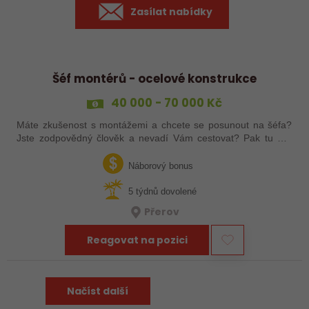
Zasílat nabídky
Šéf montérů - ocelové konstrukce
40 000 - 70 000 Kč
Máte zkušenost s montážemi a chcete se posunout na šéfa?
Jste zodpovědný člověk a nevadí Vám cestovat? Pak tu pro
Vás něco máme!
Náborový bonus
5 týdnů dovolené
Přerov
Reagovat na pozici
Načíst další