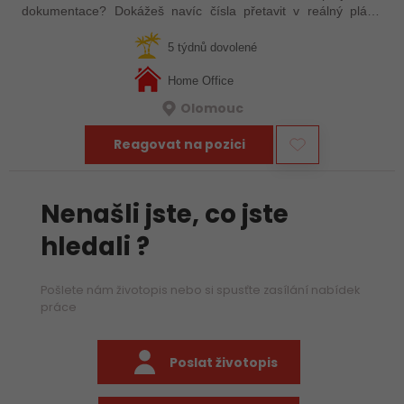
dokumentace? Dokážeš navíc čísla přetavit v reálný plán?
Pokud máš v práci systém, ale zároveň Tě baví, když každý
den vypadá trochu jinak, pak je…
5 týdnů dovolené
Home Office
Olomouc
Reagovat na pozici
Nenašli jste, co jste
hledali ?
Pošlete nám životopis nebo si spusťte zasílání nabídek
práce
Poslat životopis