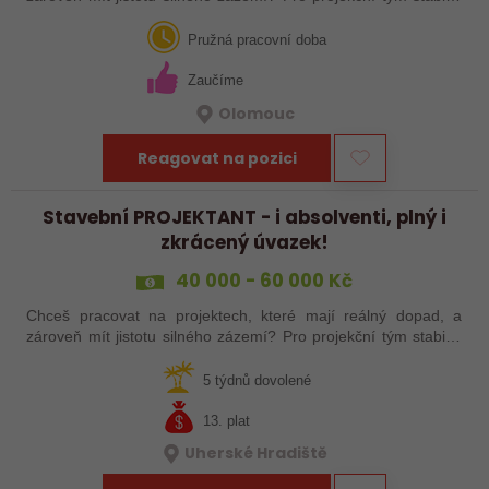
české společnosti hledáme projektanta pozemních staveb do
Olomouce. Pozice je…
Pružná pracovní doba
Zaučíme
Olomouc
Reagovat na pozici
Stavební PROJEKTANT - i absolventi, plný i
zkrácený úvazek!
40 000 - 60 000 Kč
Chceš pracovat na projektech, které mají reálný dopad, a
zároveň mít jistotu silného zázemí? Pro projekční tým stabilní
české společnosti hledáme projektanta pozemních staveb na
pobočku v Uherském…
5 týdnů dovolené
13. plat
Uherské Hradiště