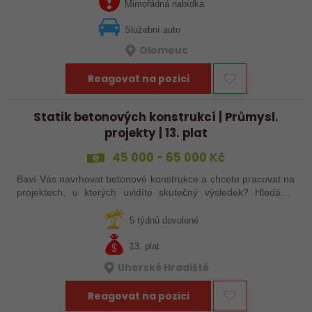
Mimořádná nabídka
Služební auto
Olomouc
Reagovat na pozici
Statik betonových konstrukcí | Průmysl.
projekty | 13. plat
45 000 - 65 000 Kč
Baví Vás navrhovat betonové konstrukce a chcete pracovat na
projektech, u kterých uvidíte skutečný výsledek? Hledáme
statika, který chce být součástí zkušeného projekčního týmu a
podílet se na…
5 týdnů dovolené
13. plat
Uherské Hradiště
Reagovat na pozici