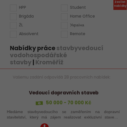
Zasílat
nabídky
HPP
Student
Brigáda
Home Office
ŽL
Україна
Absolvent
Remote
Nabídky práce
stavbyvedoucí
vodohospodářské
stavby
|
Kroměříž
Vašemu zadání odpovídá 28 pracovních nabídek:
Vedoucí dopravních staveb
50 000 - 70 000 Kč
Hledáme stavbyvedoucího se zaměřením na dopravní
stavitelství, který má zájem realizovat exkluzivní stavební
projekty v Olomouckém kraji.