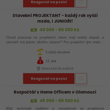
Reagovat na pozici
Stavební PROJEKTANT - každý rok vyšší
mzda, i JUNIOŘI!
40 000 - 60 000 Kč
Chceš pracovat na projektech, které mají reálný dopad, a
zároveň mít jistotu silného zázemí? Pro projekční tým stabilní
české společnosti hledáme projektanta pozemních staveb na
pobočku v Uherském…
5 týdnů dovolené
13. plat
Uherské Hradiště
Reagovat na pozici
Rozpočtář s Home Officem v Olomouci
45 000 - 65 000 Kč
Máš technické vzdělání a nezalekneš se projektové