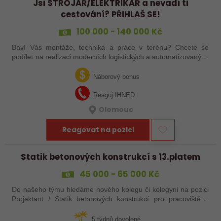
Jsi STROJAŘ/ELEKTRIKÁŘ a nevadí ti
cestování? PŘIHLAŠ SE!
100 000 - 140 000 Kč
Baví Vás montáže, technika a práce v terénu? Chcete se
podílet na realizaci moderních logistických a automatizovaných
systémů po celé Evropě? Ať už jste zkušený šéfmontér,
servisní technik nebo…
Náborový bonus
Reaguj IHNED
Olomouc
Reagovat na pozici
Statik betonových konstrukcí s 13.platem
45 000 - 65 000 Kč
Do našeho týmu hledáme nového kolegu či kolegyni na pozici
Projektant / Statik betonových konstrukcí pro pracoviště v
Uherském Hradišti.
5 týdnů dovolené