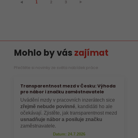
2
3
⯈
⯇
1
Mohlo by vás
zajímat
Přečtěte si novinky ze světa nabídek práce
Transparentnost mezd v Česku: Výhoda
pro nábor i značku zaměstnavatele
Uvádění mzdy v pracovních inzerátech sice
zřejmě nebude povinné
, kandidáti ho ale
očekávají. Zjistěte, jak transparentnost mezd
usnadňuje nábor a posiluje značku
zaměstnavatele.
Datum: 24.7.2026