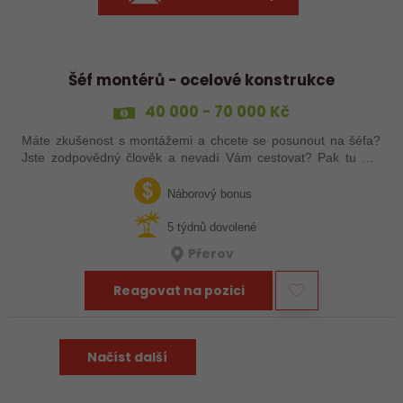
Šéf montérů - ocelové konstrukce
40 000 - 70 000 Kč
Máte zkušenost s montážemi a chcete se posunout na šéfa?
Jste zodpovědný člověk a nevadí Vám cestovat? Pak tu pro
Vás něco máme!
Náborový bonus
5 týdnů dovolené
Přerov
Reagovat na pozici
Načíst další