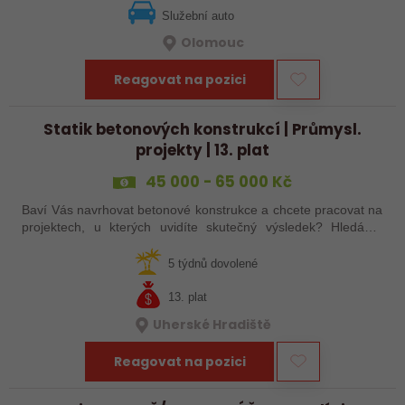
Služební auto
Olomouc
Reagovat na pozici
Statik betonových konstrukcí | Průmysl.
projekty | 13. plat
45 000 - 65 000 Kč
Baví Vás navrhovat betonové konstrukce a chcete pracovat na
projektech, u kterých uvidíte skutečný výsledek? Hledáme
statika, který chce být součástí zkušeného projekčního týmu a
podílet se na…
5 týdnů dovolené
13. plat
Uherské Hradiště
Reagovat na pozici