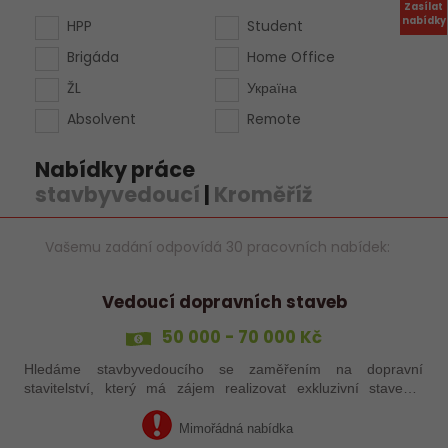
Zasílat
nabídky
HPP
Student
Brigáda
Home Office
ŽL
Україна
Absolvent
Remote
Nabídky práce
stavbyvedoucí
|
Kroměříž
Vašemu zadání odpovídá 30 pracovních nabídek:
Vedoucí dopravních staveb
50 000 - 70 000 Kč
Hledáme stavbyvedoucího se zaměřením na dopravní
stavitelství, který má zájem realizovat exkluzivní stavební
projekty v Olomouckém kraji.
Mimořádná nabídka