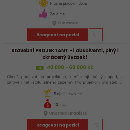
Olomouce. Pozice je…
Pružná pracovní doba
Zaučíme
Olomouc
Reagovat na pozici
Stavební PROJEKTANT - i absolventi, plný i
zkrácený úvazek!
40 000 - 60 000 Kč
Chceš pracovat na projektech, které mají reálný dopad, a
zároveň mít jistotu silného zázemí? Pro projekční tým stabilní
české společnosti hledáme projektanta pozemních staveb na
pobočku v Uherském…
5 týdnů dovolené
13. plat
Uherské Hradiště
Reagovat na pozici