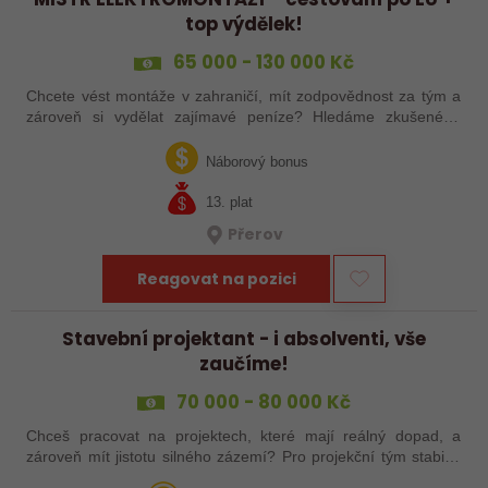
top výdělek!
65 000 - 130 000 Kč
Chcete vést montáže v zahraničí, mít zodpovědnost za tým a
zároveň si vydělat zajímavé peníze? Hledáme zkušeného
elektrotechnika, který se nebojí vzít věci do vlastních rukou –
jak ve výrobě, tak…
Náborový bonus
13. plat
Přerov
Reagovat na pozici
Stavební projektant - i absolventi, vše
zaučíme!
70 000 - 80 000 Kč
Chceš pracovat na projektech, které mají reálný dopad, a
zároveň mít jistotu silného zázemí? Pro projekční tým stabilní
české společnosti hledáme projektanta pozemních staveb do