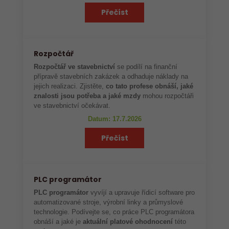
Přečíst
Rozpočtář
Rozpočtář ve stavebnictví
se podílí na finanční
přípravě stavebních zakázek a odhaduje náklady na
jejich realizaci. Zjistěte,
co tato profese obnáší, jaké
znalosti jsou potřeba a jaké mzdy
mohou rozpočtáři
ve stavebnictví očekávat.
Datum: 17.7.2026
Přečíst
PLC programátor
PLC programátor
vyvíjí a upravuje řídicí software pro
automatizované stroje, výrobní linky a průmyslové
technologie. Podívejte se, co práce PLC programátora
obnáší a jaké je
aktuální platové ohodnocení
této