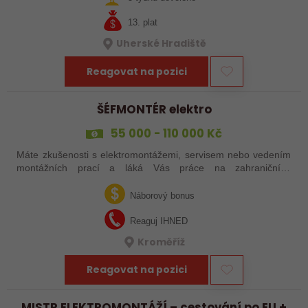
13. plat
Uherské Hradiště
Reagovat na pozici
ŠÉFMONTÉR elektro
55 000 - 110 000 Kč
Máte zkušenosti s elektromontážemi, servisem nebo vedením
montážních prací a láká Vás práce na zahraničních
projektech? Nebo jste šikovný elektrikář či elektromontér, který
už nechce být jen „řadový…
Náborový bonus
Reaguj IHNED
Kroměříž
Reagovat na pozici
MISTR ELEKTROMONTÁŽÍ – cestování po EU +