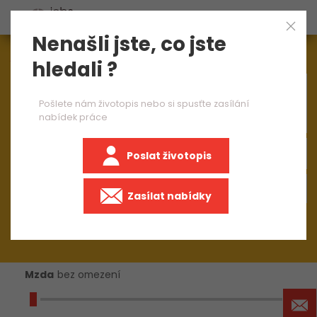
Nenašli jste, co jste
Aktuálně
1545
nabídek práce
hledali ?
×
stavbyvedoucí
Pošlete nám životopis nebo si spusťte zasílání
nabídek práce
Poslat životopis
+50 km
Zasílat nabídky
Mzda
bez omezení