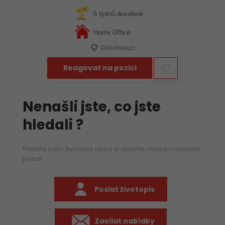
Pokud máš v práci systém, ale zároveň Tě baví, když každý
den vypadá trochu jinak, pak je…
5 týdnů dovolené
Home Office
Olomouc
Reagovat na pozici
Nenašli jste, co jste
hledali ?
Pošlete nám životopis nebo si spusťte zasílání nabídek
práce
Poslat životopis
Zasílat nabídky