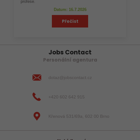
profese.
Datum: 16.7.2026
Přečíst
Jobs Contact
Personální agentura
dotaz@jobscontact.cz
+420 602 642 915
Křenová 531/69a, 602 00 Brno