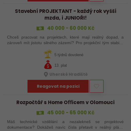
Stavební PROJEKTANT - každý rok vyšší
mzda, i JUNIOŘI!
40 000 - 60 000 Kč
Chceš pracovat na projektech, které mají reálný dopad, a
zároveň mít jistotu silného zázemí? Pro projekční tým stabilní
české společnosti hledáme projektanta pozemních staveb na
pobočku v Uherském…
5 týdnů dovolené
13. plat
Uherské Hradiště
Reagovat na pozici
Rozpočtář s Home Officem v Olomouci
45 000 - 65 000 Kč
Máš technické vzdělání a nezalekneš se projektové
dokumentace? Dokážeš navíc čísla přetavit v reálný plán?