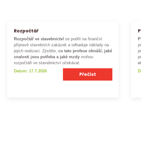
Rozpočtář
P
Rozpočtář ve stavebnictví
se podílí na finanční
P
přípravě stavebních zakázek a odhaduje náklady na
p
jejich realizaci. Zjistěte,
co tato profese obnáší, jaké
p
znalosti jsou potřeba a jaké mzdy
mohou
p
rozpočtáři ve stavebnictví očekávat.
o
Datum: 17.7.2026
D
Přečíst