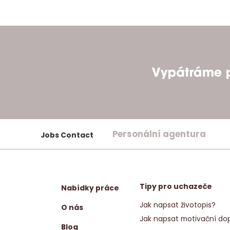
Personální agentura
Jobs Contact
Tipy pro uchazeče
Nabídky práce
Jak napsat životopis?
O nás
Jak napsat motivační dop
Blog