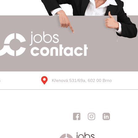
5
Křenová 531/69a, 602 00 Brno