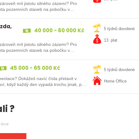
zároveň mít jistotu silného zázemí? Pro
tanta pozemních staveb na pobočku v
mzda,
40 000 - 60 000 Kč
5 týdnů dovolené
13. plat
zároveň mít jistotu silného zázemí? Pro
tanta pozemních staveb na pobočku v
45 000 - 65 000 Kč
5 týdnů dovolené
entace? Dokážeš navíc čísla přetavit v
Home Office
li ?
práce