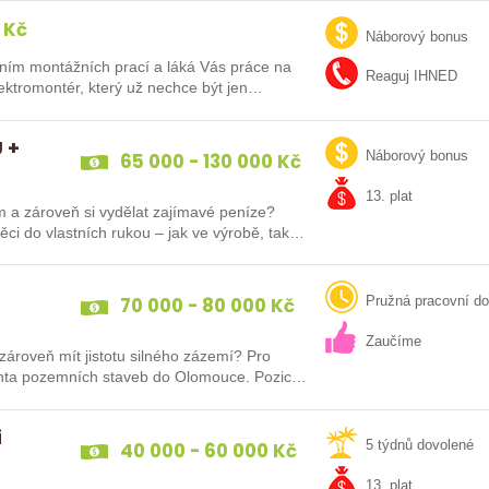
 Kč
Náborový bonus
ním montážních prací a láká Vás práce na
Reaguj IHNED
lektromontér, který už nechce být jen
 +
65 000 - 130 000 Kč
Náborový bonus
13. plat
m a zároveň si vydělat zajímavé peníze?
ěci do vlastních rukou – jak ve výrobě, tak…
70 000 - 80 000 Kč
Pružná pracovní d
Zaučíme
zároveň mít jistotu silného zázemí? Pro
tanta pozemních staveb do Olomouce. Pozice
i
40 000 - 60 000 Kč
5 týdnů dovolené
13. plat