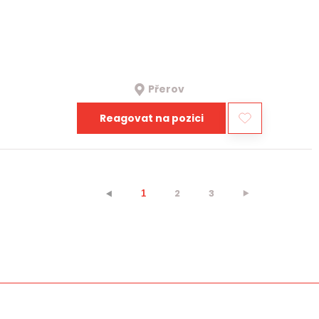
Přerov
Reagovat na pozici
2
3
⯈
⯇
1