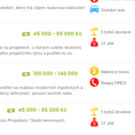
lství, který má zájem realizovat exkluzivní
Služební auto
45 000 - 65 000 Kč
5 týdnů dovolené
13. plat
 na projektech, u kterých uvidíte skutečný
eného projekčního týmu a podílet se na…
100 000 - 140 000
Náborový bonus
Kč
Reaguj IHNED
dílet na realizaci moderních logistických a
ů po celé Evropě? Ať už jste zkušený šéfmontér, servisní technik nebo…
45 000 - 65 000 Kč
5 týdnů dovolené
ci Projektant / Statik betonových
13. plat