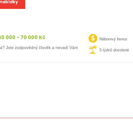
 nabídky
0 000 - 70 000 Kč
Náborový bonus
fa? Jste zodpovědný člověk a nevadí Vám
5 týdnů dovolené