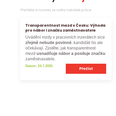
Přečtěte si novinky ze světa nabídek práce
Transparentnost mezd v Česku: Výhoda
pro nábor i značku zaměstnavatele
Uvádění mzdy v pracovních inzerátech sice
zřejmě nebude povinné
, kandidáti ho ale
očekávají. Zjistěte, jak transparentnost
mezd
usnadňuje nábor a posiluje značku
zaměstnavatele.
Datum: 24.7.2026
Přečíst