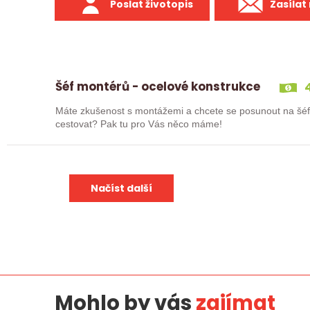
Poslat životopis
Zasílat
Šéf montérů - ocelové konstrukce
4
Máte zkušenost s montážemi a chcete se posunout na šé
cestovat? Pak tu pro Vás něco máme!
Načíst další
Mohlo by vás
zajímat