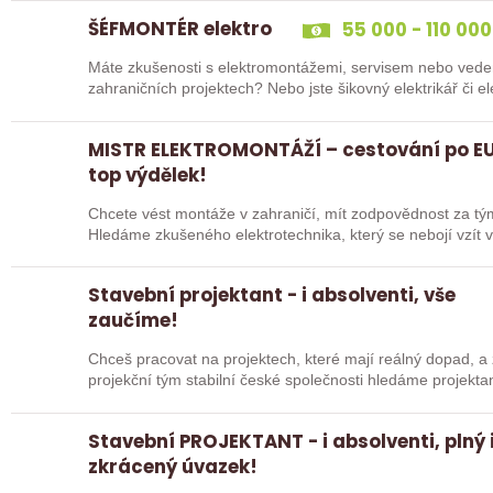
ŠÉFMONTÉR elektro
55 000 - 110 000
Máte zkušenosti s elektromontážemi, servisem nebo vede
zahraničních projektech? Nebo jste šikovný elektrikář či e
„řadový…
MISTR ELEKTROMONTÁŽÍ – cestování po EU
top výdělek!
Chcete vést montáže v zahraničí, mít zodpovědnost za tý
Hledáme zkušeného elektrotechnika, který se nebojí vzít v
Stavební projektant - i absolventi, vše
zaučíme!
Chceš pracovat na projektech, které mají reálný dopad, a 
projekční tým stabilní české společnosti hledáme projek
je…
Stavební PROJEKTANT - i absolventi, plný 
zkrácený úvazek!