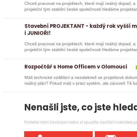
Chceš pracovat na projektech, které mají reálný dopad, a 
projekční tým stabilní české společnosti hledáme projek
Uherském…
Stavební PROJEKTANT - každý rok vyšší 
i JUNIOŘI!
Chceš pracovat na projektech, které mají reálný dopad, a 
projekční tým stabilní české společnosti hledáme projek
Uherském…
Rozpočtář s Home Officem v Olomouci
Máš technické vzdělání a nezalekneš se projektové dokum
reálný plán? Pokud máš v práci systém, ale zároveň Tě baví, když každý den vypadá trochu jinak, pak
je…
Nenašli jste, co jste hleda
Pošlete nám životopis nebo si spusťte zasílání nabídek 