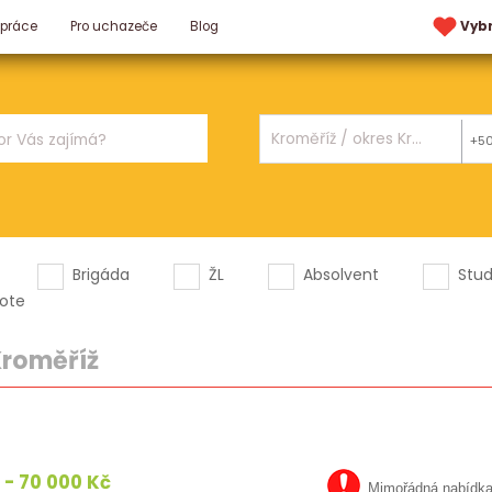
 práce
Pro uchazeče
Blog
Vyb
+5
Brigáda
ŽL
Absolvent
Stu
ote
roměříž
 - 70 000 Kč
Mimořádná nabídk