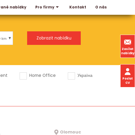
rané nabídky
Kontakt
O nás
Pro firmy
0 km
Zasílat
nabídky
dent
Home Office
Україна
Poslat
CV
Olomouc
a