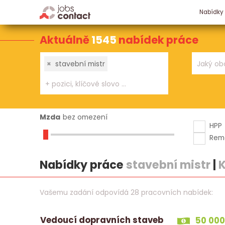
Nabídky
Aktuálně
1545
nabídek práce
×
stavební mistr
Mzda
bez omezení
HPP
Rem
Nabídky práce
stavební mistr
|
K
Vašemu zadání odpovídá 28 pracovních nabídek:
Vedoucí dopravních staveb
50 000