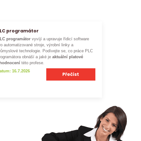
LC programátor
LC programátor
vyvíjí a upravuje řídicí software
ro automatizované stroje, výrobní linky a
růmyslové technologie. Podívejte se, co práce PLC
rogramátora obnáší a jaké je
aktuální platové
hodnocení
této profese.
atum: 16.7.2026
Přečíst