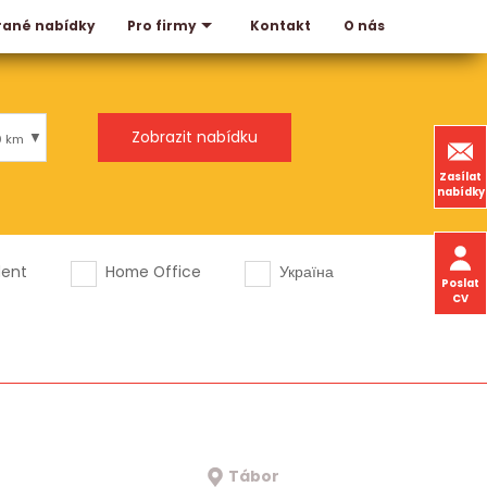
rané nabídky
Kontakt
O nás
Pro firmy
0 km
Zasílat
nabídky
dent
Home Office
Україна
Poslat
CV
Tábor