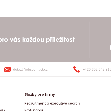
dotaz@jobscontact.cz
+420 602 642 91
Služby pro firmy
Recruitment a executive search
is?
Profi nábor