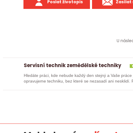
Poslat životopis
Zasílat
U násle
Servisní technik zemědělské techniky
Hledáte práci, kde nebude každý den stejný a Vaše práce je reálně vi
opravujeme techniku, bez které se nezasadí ani nesklidí. Pokud máte vztah ke strojům a dává Vám
smysl práce…