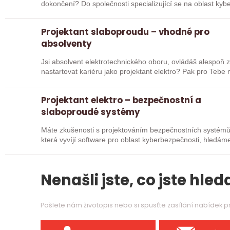
dokončení? Do společnosti specializující se na oblast k
realizace…
Projektant slaboproudu – vhodné pro
absolventy
Jsi absolvent elektrotechnického oboru, ovládáš alespoň
nastartovat kariéru jako projektant elektro? Pak pro Tebe máme pozici! Do společ
vývojem…
Projektant elektro – bezpečnostní a
slaboproudé systémy
Máte zkušenosti s projektováním bezpečnostních systémů? Pak pro 
která vyvíjí software pro oblast kyberbezpečnosti, hledám
Nenašli jste, co jste hleda
Pošlete nám životopis nebo si spusťte zasílání nabídek 