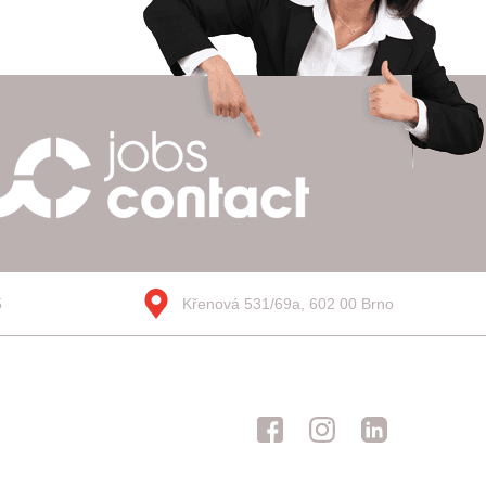
5
Křenová 531/69a, 602 00 Brno