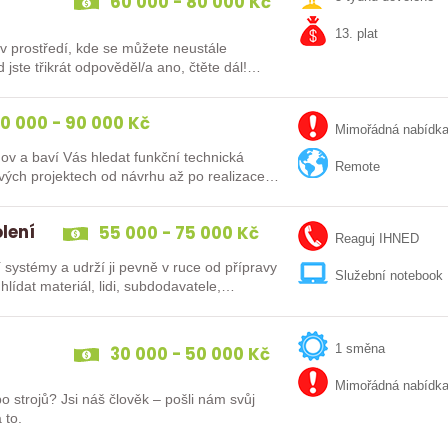
60 000 - 80 000 Kč
13. plat
 prostředí, kde se můžete neustále
0 000 - 90 000 Kč
Mimořádná nabídk
ov a baví Vás hledat funkční technická
Remote
vých projektech od návrhu až po realizace
lení
55 000 - 75 000 Kč
Reaguj IHNED
ystémy a udrží ji pevně v ruce od přípravy
Služební notebook
hlídat materiál, lidi, subdodavatele,…
E
30 000 - 50 000 Kč
1 směna
Mimořádná nabídk
 strojů? Jsi náš člověk – pošli nám svůj
 to.