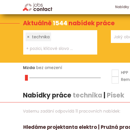
Nabídky
Aktuálně
1544
nabídek práce
×
technika
Mzda
bez omezení
HPP
Rem
Nabídky práce
technika
|
Písek
Vašemu zadání odpovídá 11 pracovních nabídek:
Hledáme projektanta elektro | Pružná pra