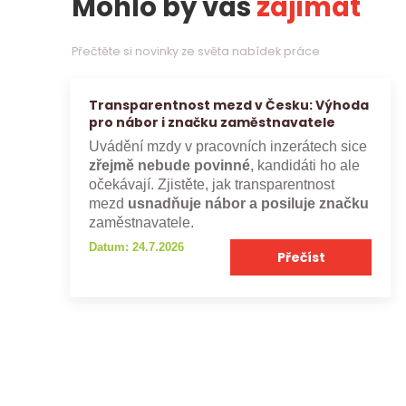
Mohlo by vás
zajímat
Přečtěte si novinky ze světa nabídek práce
Transparentnost mezd v Česku: Výhoda
pro nábor i značku zaměstnavatele
Uvádění mzdy v pracovních inzerátech sice
zřejmě nebude povinné
, kandidáti ho ale
očekávají. Zjistěte, jak transparentnost
mezd
usnadňuje nábor a posiluje značku
zaměstnavatele.
Datum: 24.7.2026
Přečíst