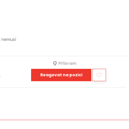
iž nemusí
Příbram
Reagovat na pozici
a