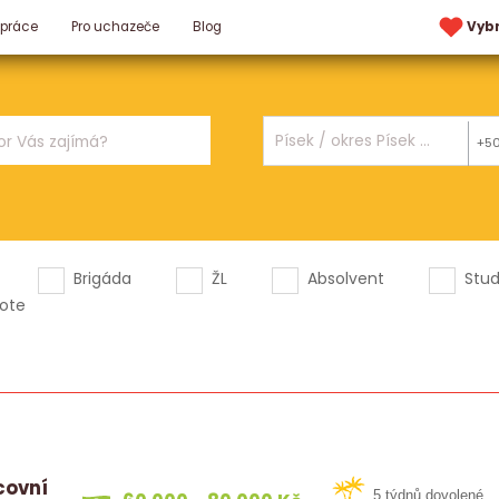
 práce
Pro uchazeče
Blog
Vyb
+5
Brigáda
ŽL
Absolvent
Stu
ote
covní
5 týdnů dovolené