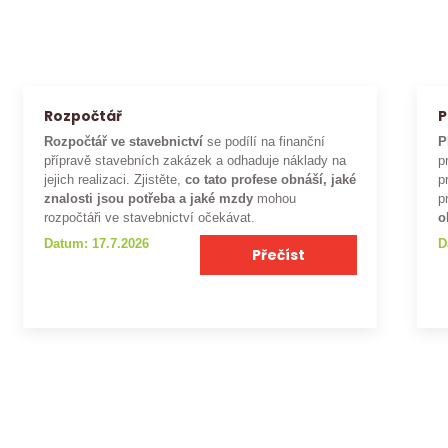
Rozpočtář
P
Rozpočtář ve stavebnictví
se podílí na finanční
P
přípravě stavebních zakázek a odhaduje náklady na
p
jejich realizaci. Zjistěte,
co tato profese obnáší, jaké
p
znalosti jsou potřeba a jaké mzdy
mohou
p
rozpočtáři ve stavebnictví očekávat.
o
Datum: 17.7.2026
D
Přečíst