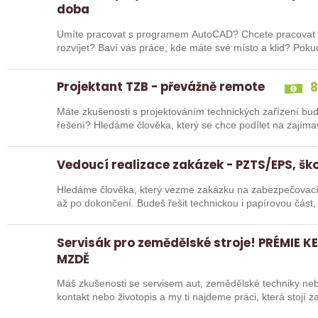
doba
Umíte pracovat s programem AutoCAD? Chcete pracovat v
rozvíjet? Baví vás práce, kde máte své místo a klid? Pokud jste třikrát odpověděl/a ano, čtěte dál!
Hledáme…
Projektant TZB - převážně remote
8
Máte zkušenosti s projektováním technických zařízení bud
řešení? Hledáme člověka, který se chce podílet na zajíma
a…
Vedoucí realizace zakázek - PZTS/EPS, ško
Hledáme člověka, který vezme zakázku na zabezpečovací s
až po dokončení. Budeš řešit technickou i papírovou část, 
Servisák pro zemědělské stroje! PRÉMIE K
MZDĚ
Máš zkušenosti se servisem aut, zemědělské techniky nebo
kontakt nebo životopis a my ti najdeme práci, která stojí za