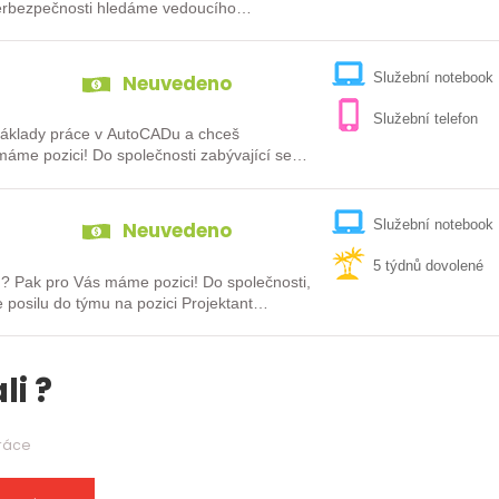
yberbezpečnosti hledáme vedoucího
Neuvedeno
Služební notebook
Služební telefon
 základy práce v AutoCADu a chceš
nosti zabývající se
Neuvedeno
Služební notebook
5 týdnů dovolené
Vás máme pozici! Do společnosti,
e posilu do týmu na pozici Projektant…
li ?
práce