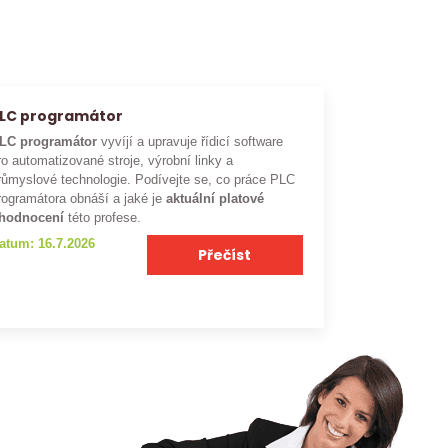
LC programátor
LC programátor
vyvíjí a upravuje řídicí software
ro automatizované stroje, výrobní linky a
růmyslové technologie. Podívejte se, co práce PLC
rogramátora obnáší a jaké je
aktuální platové
hodnocení
této profese.
atum: 16.7.2026
Přečíst