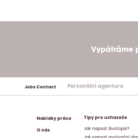
Personální agentura
Jobs Contact
Tipy pro uchazeče
Nabídky práce
Jak napsat životopis?
O nás
Jak napsat motivační dop