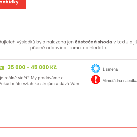
 nabídky
dujících výsledků byla nalezena jen
částečná shoda
v textu a j
přesně odpovídat tomu, co hledáte.
35 000 - 45 000 Kč
1 směna
dět? My prodáváme a
Mimořádná nabídk