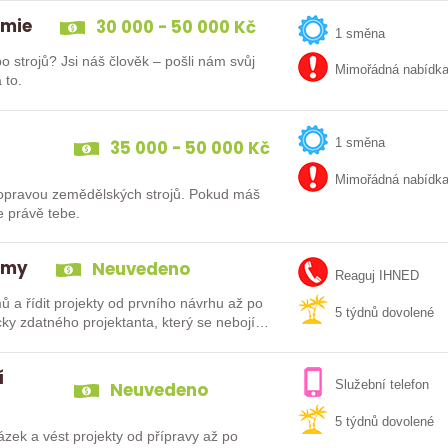
émie
30 000 - 50 000 Kč
1 směna
 strojů? Jsi náš člověk – pošli nám svůj
Mimořádná nabídk
 to.
35 000 - 50 000 Kč
1 směna
Mimořádná nabídk
s opravou zemědělských strojů. Pokud máš
e právě tebe.
témy
Neuvedeno
Reaguj IHNED
 a řídit projekty od prvního návrhu až po
5 týdnů dovolené
cky zdatného projektanta, který se nebojí…
í
Neuvedeno
Služební telefon
5 týdnů dovolené
ázek a vést projekty od přípravy až po