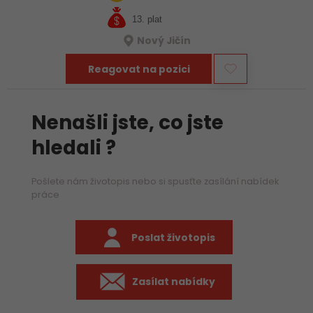
13. plat
Nový Jičín
Reagovat na pozici
Nenašli jste, co jste
hledali ?
Pošlete nám životopis nebo si spusťte zasílání nabídek
práce
Poslat životopis
Zasílat nabídky