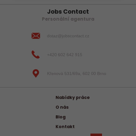
Jobs Contact
Personální agentura
dotaz@jobscontact.cz
+420 602 642 915
Křenová 531/69a, 602 00 Brno
Nabídky práce
O nás
Blog
Kontakt