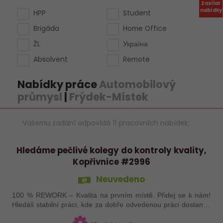
Zasílat
nabídky
HPP
Student
Brigáda
Home Office
ŽL
Україна
Absolvent
Remote
Nabídky práce
Automobilový
průmysl
|
Frýdek-Místek
Vašemu zadání odpovídá 11 pracovních nabídek:
Hledáme pečlivé kolegy do kontroly kvality,
Kopřivnice #2996
Neuvedeno
100 % REWORK – Kvalita na prvním místě. Přidej se k nám!
Hledáš stabilní práci, kde za dobře odvedenou práci dostaneš
férovou odměnu? Přidej se do týmu 100 % REWORK, ryze