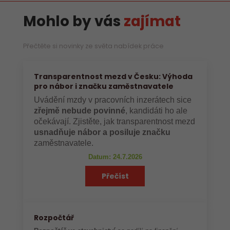
Mohlo by vás
zajímat
Přečtěte si novinky ze světa nabídek práce
Transparentnost mezd v Česku: Výhoda
pro nábor i značku zaměstnavatele
Uvádění mzdy v pracovních inzerátech sice
zřejmě nebude povinné
, kandidáti ho ale
očekávají. Zjistěte, jak transparentnost mezd
usnadňuje nábor a posiluje značku
zaměstnavatele.
Datum: 24.7.2026
Přečíst
Rozpočtář