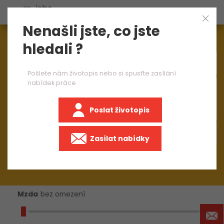
Nenašli jste, co jste
Aktuálně
1545
nabídek práce
hledali ?
Pošlete nám životopis nebo si spusťte zasílání
nabídek práce
×
Automobilový průmysl
Poslat životopis
+50 km
Zasílat nabídky
Mzda
bez omezení