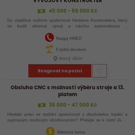
VÝVOJOVÝ KONSTRUKTÉR
45 000 - 55 000 Kč
Do úspěšné rodinné společnosti hledáme Konstruktéra, který
se budě věnovat vývoji a návrhu automatizace a
jednoúčelových strojů. Pokud chcete být i vy součástí
zajímavých projektů a pracovat pro…
Reaguj IHNED
5 týdnů dovolené
Nový Jičín
Reagovat na pozici
Obsluha CNC s možností výběru stroje a 13.
platem
36 000 - 47 000 Kč
Hledáte práci ve stabilní společnosti s dlouholetou tradicí a
zajímavým mzdovým ohodnocením? Přidejte se k nám! Jsme
špička ve svém oboru a nabízíme práci na strojích: CNC Tube
Laser, CNC ohraňovací…
Náborový bonus