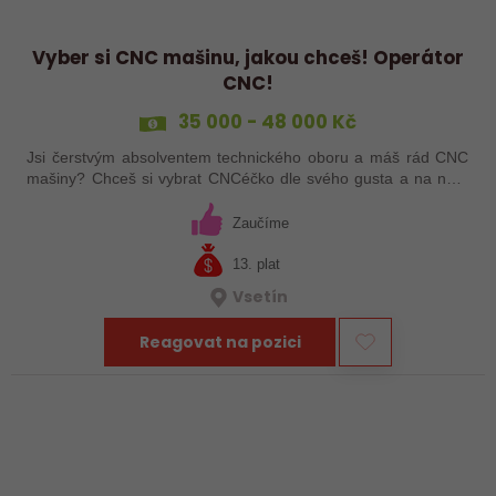
Vyber si CNC mašinu, jakou chceš! Operátor
CNC!
35 000 - 48 000 Kč
Jsi čerstvým absolventem technického oboru a máš rád CNC
mašiny? Chceš si vybrat CNCéčko dle svého gusta a na něm
pak profesně růst? Pak máme nabídku přímo pro tebe! Jsme
špička ve svém oboru a…
Zaučíme
13. plat
Vsetín
Reagovat na pozici