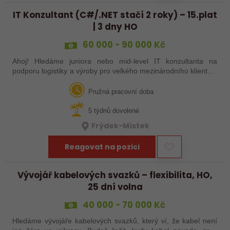
IT Konzultant (C#/.NET stačí 2 roky) – 15.plat
| 3 dny HO
60 000 - 90 000 Kč
Ahoj! Hledáme juniora nebo mid-level IT konzultanta na
podporu logistiky a výroby pro velkého mezinárodního klienta v
automobilce. Máš aspoň 2 roky praxe s C#? Tak to zvládneš!
Pružná pracovní doba
5 týdnů dovolené
Frýdek-Místek
Reagovat na pozici
Vývojář kabelových svazků – flexibilita, HO,
25 dní volna
40 000 - 70 000 Kč
Hledáme vývojáře kabelových svazků, který ví, že kabel není