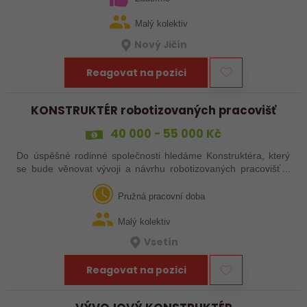
Malý kolektiv
Nový Jičín
Reagovat na pozici
KONSTRUKTÉR robotizovaných pracovišť
40 000 - 55 000 Kč
Do úspěšné rodinné společnosti hledáme Konstruktéra, který
se bude věnovat vývoji a návrhu robotizovaných pracovišť a
jednoúčelových strojů. Pokud chcete být i vy součástí
zajímavých projektů a…
Pružná pracovní doba
Malý kolektiv
Vsetín
Reagovat na pozici