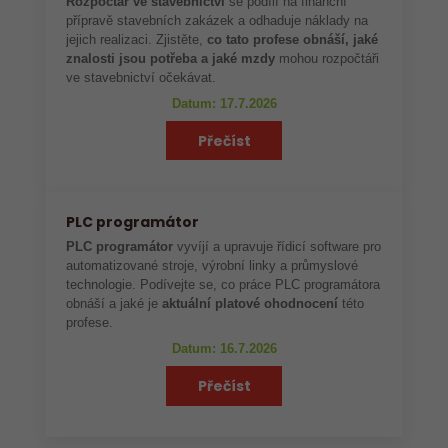
Rozpočtář ve stavebnictví
se podílí na finanční
přípravě stavebních zakázek a odhaduje náklady na
jejich realizaci. Zjistěte,
co tato profese obnáší, jaké
znalosti jsou potřeba a jaké mzdy
mohou rozpočtáři
ve stavebnictví očekávat.
Datum: 17.7.2026
Přečíst
PLC programátor
PLC programátor
vyvíjí a upravuje řídicí software pro
automatizované stroje, výrobní linky a průmyslové
technologie. Podívejte se, co práce PLC programátora
obnáší a jaké je
aktuální platové ohodnocení
této
profese.
Datum: 16.7.2026
Přečíst