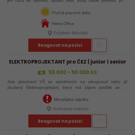
jen čára ve výkresu. Budeš řešit, kudy kabel povede, proč
zrovna tudy, jaký konektor dává smysl a co vydrží v reálném
provozu. Čeká tě…
Pružná pracovní doba
Home Office
Frýdek-Místek
Reagovat na pozici
ELEKTROPROJEKTANT pro ČEZ | junior i senior
55 000 - 90 000 Kč
Jste absolvent VŠ se zaměřením na silnoproud nebo již
zkušený Elektroprojektant, který má zájem podílet se na
vývojových projektech pro výstavbu sítě ČEZ? Tak teď máte
jedinečnou příležitost! Jde o…
Mimořádná nabídka
Ostrava-město
Reagovat na pozici