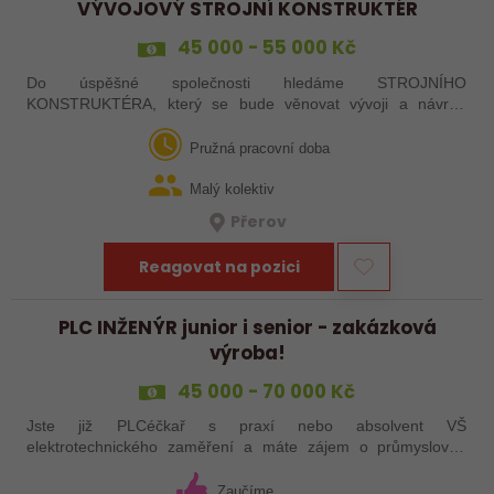
VÝVOJOVÝ STROJNÍ KONSTRUKTÉR
45 000 - 55 000 Kč
Do úspěšné společnosti hledáme STROJNÍHO
KONSTRUKTÉRA, který se bude věnovat vývoji a návrhu
automatizace, robotizovaných pracovišť a jednoúčelových
strojů. Pokud chcete být i vy součástí zajímavých…
Pružná pracovní doba
Malý kolektiv
Přerov
Reagovat na pozici
PLC INŽENÝR junior i senior - zakázková
výroba!
45 000 - 70 000 Kč
Jste již PLCéčkař s praxí nebo absolvent VŠ
elektrotechnického zaměření a máte zájem o průmyslovou
automatizaci a její programování? Máte chuť pustit se do
různorodých projektů pro významné firmy z…
Zaučíme