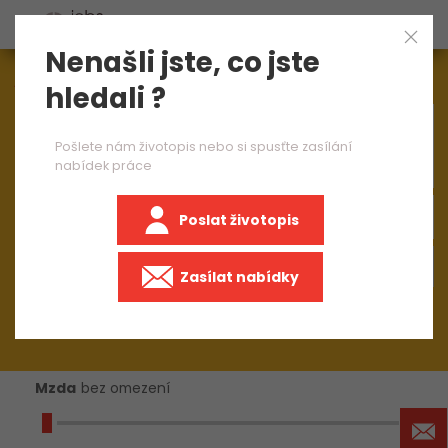
Nenašli jste, co jste
Aktuálně
1545
nabídek práce
hledali ?
×
systemový architekt junior
Pošlete nám životopis nebo si spusťte zasílání
nabídek práce
Poslat životopis
Zasílat nabídky
Mzda
bez omezení