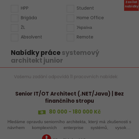
Zasílat
nabídky
HPP
Student
Brigáda
Home Office
ŽL
Україна
Absolvent
Remote
Nabídky práce
systemový
architekt junior
Vašemu zadání odpovídá 11 pracovních nabídek:
Senior IT/OT Architect (.NET/Java) | Bez
finančního stropu
80 000 - 180 000 Kč
Hledáme opravdu seniorního architekta, který má zkušenosti s
návrhem komplexních enterprise systémů, vysokou
dostupností a moderní SW architekturou. Nejde o „udržovací“