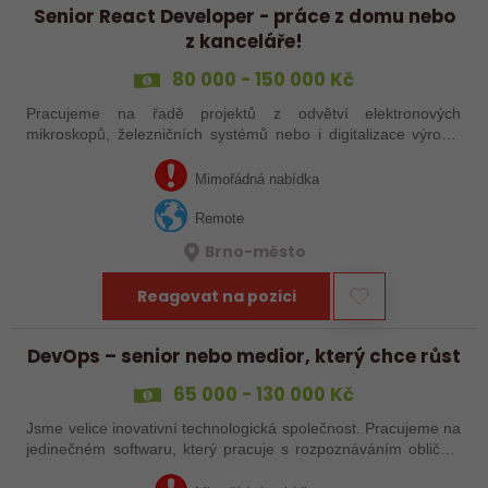
Senior React Developer - práce z domu nebo
z kanceláře!
80 000 - 150 000 Kč
Pracujeme na řadě projektů z odvětví elektronových
mikroskopů, železničních systémů nebo i digitalizace výroby.
Aktuálně máme backend vyřešený, avšak do našeho frontend
týmu zkušených vývojářů o…
Mimořádná nabídka
Remote
Brno-město
Reagovat na pozici
DevOps – senior nebo medior, který chce růst
65 000 - 130 000 Kč
Jsme velice inovativní technologická společnost. Pracujeme na
jedinečném softwaru, který pracuje s rozpoznáváním obličeje
uživatelů či s otisky jejich prstů nebo hlasu a především