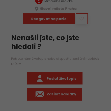
pomáhá vellkým…
Mimořádná nabídka
Hlavní město Praha
Reagovat na pozici
Nenašli jste, co jste
hledali ?
Pošlete nám životopis nebo si spusťte zasílání nabídek
práce
Poslat životopis
Zasílat nabídky