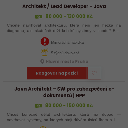
Architekt / Lead Developer - Java
80 000 - 130 000 Kč
Chcete navrhovat architekturu, která není jen hezká na
diagramu, ale skutečně drží kritické systémy v chodu? Baví
Vás Java, systémové přemýšlení a technické vedení lidí – ale
nechcete se stát…
Mimořádná nabídka
5 týdnů dovolené
Hlavní město Praha
Reagovat na pozici
Java Architekt – SW pro zabezpečení e-
dokumentů | HPP
80 000 - 150 000 Kč
Chceš konečně dělat architekturu, která má dopad —
navrhovat systémy, na kterých stojí důvěra tisíců firem a lidí?
Hledáme zkušeného Java vývojáře nebo architekta, který chce