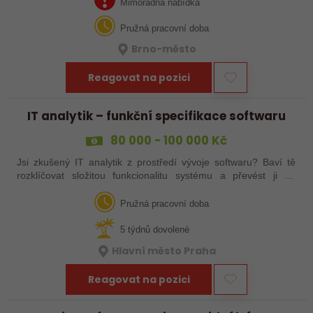
pozici — hledáme člověka,…
Mimořádná nabídka
Pružná pracovní doba
Brno-město
Reagovat na pozici
IT analytik – funkční specifikace softwaru
80 000 - 100 000 Kč
Jsi zkušený IT analytik z prostředí vývoje softwaru? Baví tě
rozklíčovat složitou funkcionalitu systému a převést ji do
srozumitelné specifikace pro vývojáře? Přidej se k nám!
Pružná pracovní doba
5 týdnů dovolené
Hlavní město Praha
Reagovat na pozici