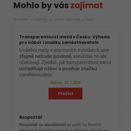
Mohlo by vás
zajímat
Přečtěte si novinky ze světa nabídek práce
Transparentnost mezd v Česku: Výhoda
pro nábor i značku zaměstnavatele
Uvádění mzdy v pracovních inzerátech sice
zřejmě nebude povinné
, kandidáti ho ale
očekávají. Zjistěte, jak transparentnost mezd
usnadňuje nábor a posiluje značku
zaměstnavatele.
Datum: 24.7.2026
Přečíst
Rozpočtář
Rozpočtář ve stavebnictví
se podílí na finanční
přípravě stavebních zakázek a odhaduje náklady na