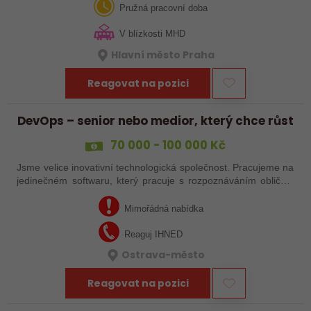
ovlivňovat směr vývoje…
Pružná pracovní doba
V blízkosti MHD
Hlavní město Praha
Reagovat na pozici
DevOps – senior nebo medior, který chce růst
70 000 - 100 000 Kč
Jsme velice inovativní technologická společnost. Pracujeme na
jedinečném softwaru, který pracuje s rozpoznáváním obličeje
uživatelů či s otisky jejich prstů nebo hlasu a především
pomáhá velkým…
Mimořádná nabídka
Reaguj IHNED
Ostrava-město
Reagovat na pozici