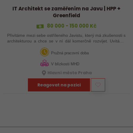
IT Architekt se zaměřením na Javu | HPP +
Greenfield
80 000 - 150 000 Kč
Přivítáme mezi sebe ostříleného Javistu, který má zkušenosti s
architekturou a chce se v ní dál komerčně rozvíjet. Uvítáme
komunikativního člověka, co se rád stane součástí naší
neformální kultury.…
Pružná pracovní doba
V blízkosti MHD
Hlavní město Praha
Reagovat na pozici