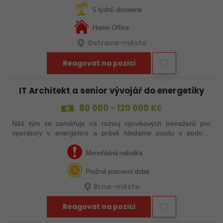
vybrané části systému a budeš…
5 týdnů dovolené
Home Office
Ostrava-město
Reagovat na pozici
IT Architekt a senior vývojář do energetiky
80 000 - 120 000 Kč
Náš tým se zaměřuje na rozvoj výcvikových trenažerů pro
operátory v energetice a právě hledáme posilu v podobě
zkušeného Architekta, který má za sebou i kariéru v
programování.
Mimořádná nabídka
Pružná pracovní doba
Brno-město
Reagovat na pozici