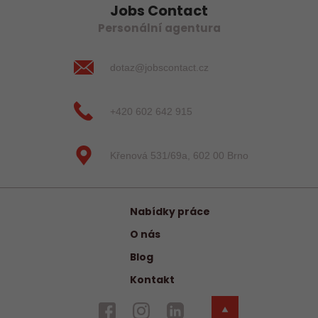
Jobs Contact
Personální agentura
dotaz@jobscontact.cz
+420 602 642 915
Křenová 531/69a, 602 00 Brno
Nabídky práce
O nás
Blog
Kontakt