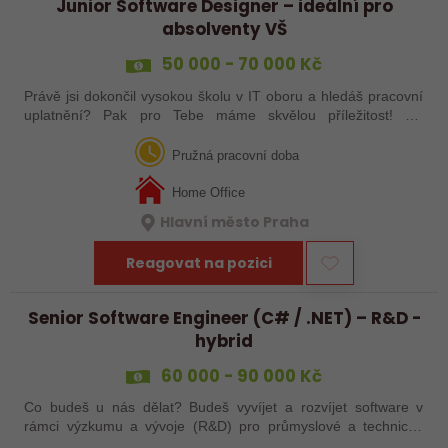
Junior Software Designer – ideální pro
absolventy VŠ
50 000 - 70 000 Kč
Právě jsi dokončil vysokou školu v IT oboru a hledáš pracovní
uplatnění? Pak pro Tebe máme skvělou příležitost! Do
společnosti zabývající se vývojem softwaru pro dopravní
odvětví hledáme Junior…
Pružná pracovní doba
Home Office
Hlavní město Praha
Reagovat na pozici
Senior Software Engineer (C# / .NET) – R&D -
hybrid
60 000 - 90 000 Kč
Co budeš u nás dělat? Budeš vyvíjet a rozvíjet software v
rámci výzkumu a vývoje (R&D) pro průmyslové a technické
produkty. Staneš se hlavním technickým kontaktem pro