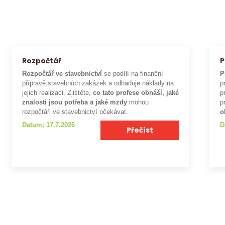
Rozpočtář
P
Rozpočtář ve stavebnictví
se podílí na finanční
P
přípravě stavebních zakázek a odhaduje náklady na
p
jejich realizaci. Zjistěte,
co tato profese obnáší, jaké
p
znalosti jsou potřeba a jaké mzdy
mohou
p
rozpočtáři ve stavebnictví očekávat.
o
Datum: 17.7.2026
D
Přečíst