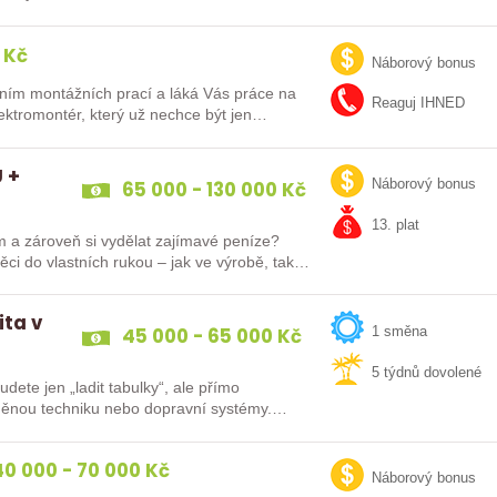
 Kč
Náborový bonus
ním montážních prací a láká Vás práce na
Reaguj IHNED
lektromontér, který už nechce být jen
 +
65 000 - 130 000 Kč
Náborový bonus
13. plat
m a zároveň si vydělat zajímavé peníze?
ěci do vlastních rukou – jak ve výrobě, tak…
ita v
45 000 - 65 000 Kč
1 směna
5 týdnů dovolené
ete jen „ladit tabulky“, ale přímo
brněnou techniku nebo dopravní systémy.
0 000 - 70 000 Kč
Náborový bonus