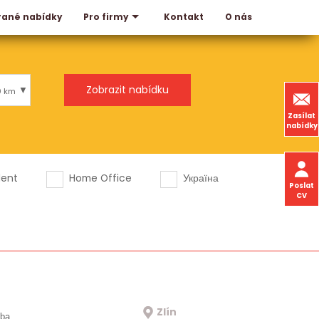
rané nabídky
Kontakt
O nás
Pro firmy
0 km
Zasílat
nabídky
dent
Home Office
Україна
Poslat
CV
Zlín
oba