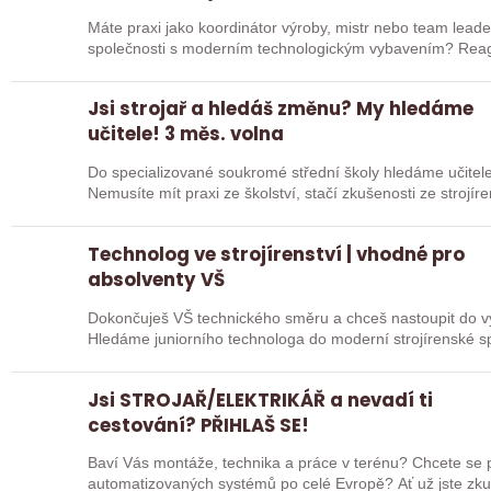
Máte praxi jako koordinátor výroby, mistr nebo team leade
společnosti
Jsi strojař a hledáš změnu? My hledáme
učitele! 3 měs. volna
Do specializované soukromé střední školy hledáme učitele 
Nemusíte mít praxi ze školství, stačí zkušenosti ze strojír
sebou…
Technolog ve strojírenství | vhodné pro
absolventy VŠ
Dokončuješ VŠ technického směru a chceš nastoupit do vý
Hledáme juniorního technologa do moderní strojírenské společnosti. Pozice se zam
na…
Jsi STROJAŘ/ELEKTRIKÁŘ a nevadí ti
cestování? PŘIHLAŠ SE!
Baví Vás montáže, technika a práce v terénu? Chcete se po
automatizovaných systém