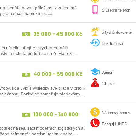
r a hledáte novou příležitost v zavedené
Služební telefon
 s moderním technologickým vybavením? Reagujte na naši nabídku práce!
35 000 - 45 000 Kč
5 týdnů dovolené
Bez turnusů
či učitelku strojírenských předmětů.
enství a ochota podělit se o ně. Máte za
40 000 - 55 000 Kč
Junior
13. plat
roby, kde uvidíš výsledky své práce v praxi?
ěřuje především
100 000 - 140 000
Náborový bonus
Kč
Reaguj IHNED
dílet na realizaci moderních logistických a
ů po celé Evropě? Ať už jste zkušený šéfmontér, servisní technik nebo…