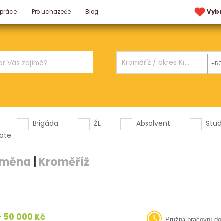
 práce
Pro uchazeče
Blog
Vyb
+5
Brigáda
ŽL
Absolvent
Stu
ote
směna
|
Kroměříž
 50 000 Kč
Pružná pracovní d