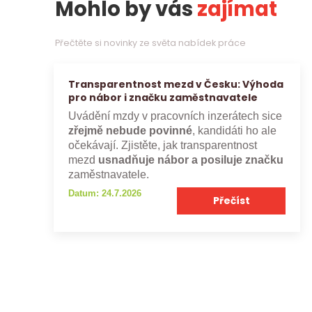
Mohlo by vás
zajímat
Přečtěte si novinky ze světa nabídek práce
Transparentnost mezd v Česku: Výhoda
pro nábor i značku zaměstnavatele
Uvádění mzdy v pracovních inzerátech sice
zřejmě nebude povinné
, kandidáti ho ale
očekávají. Zjistěte, jak transparentnost
mezd
usnadňuje nábor a posiluje značku
zaměstnavatele.
Datum: 24.7.2026
Přečíst