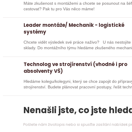
Máte zkušenost s montážemi a chcete se posunout na šé
cestovat? Pak tu pro Vás něco máme!
Leader montáže/ Mechanik - logistické
systémy
Chcete vidět výsledek své práce naživo? U nás nestojíte 
sklady. Do montážního týmu hledáme zkušeného mechanika,
Technolog ve strojírenství (vhodné i pro
absolventy VŠ)
Hledáme kolegu/kolegyni, který se chce zapojit do přípra
strojírenství. Budete plánovat pracovní postupy, řešit tec
spolupracovat…
Nenašli jste, co jste hleda
Pošlete nám životopis nebo si spusťte zasílání nabídek 