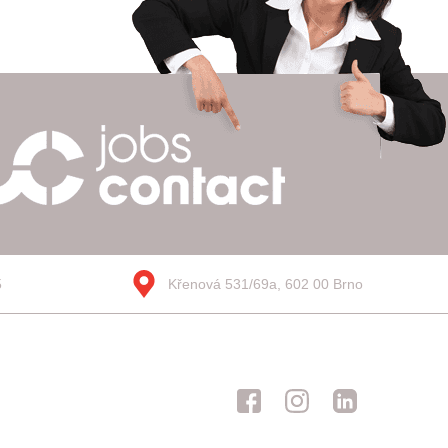
5
Křenová 531/69a, 602 00 Brno