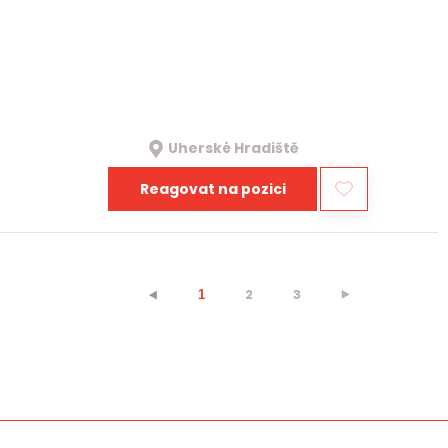
Uherské Hradiště
Reagovat na pozici
2
3
⯈
⯇
1