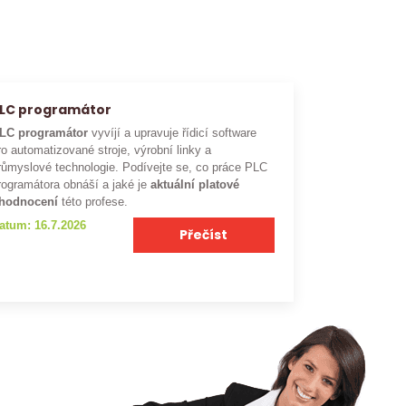
LC programátor
LC programátor
vyvíjí a upravuje řídicí software
ro automatizované stroje, výrobní linky a
růmyslové technologie. Podívejte se, co práce PLC
rogramátora obnáší a jaké je
aktuální platové
hodnocení
této profese.
atum: 16.7.2026
Přečíst