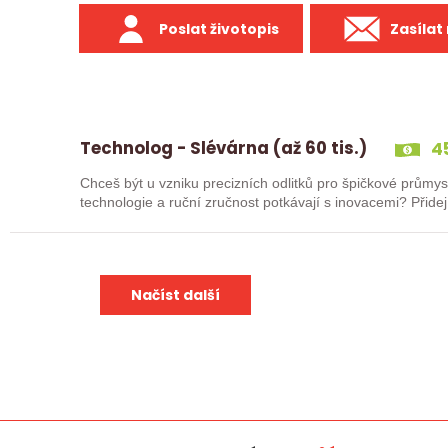
Poslat životopis
Zasílat
Technolog - Slévárna (až 60 tis.)
45
Chceš být u vzniku precizních odlitků pro špičkové průmys
technologie a ruční zručnost potkávají s inovacemi? Přid
Načíst další