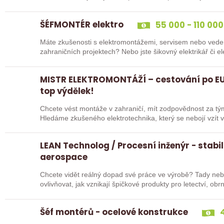
ŠÉFMONTÉR elektro
55 000 - 110 000
Máte zkušenosti s elektromontážemi, servisem nebo vede
zahraničních projektech? Nebo jste šikovný elektrikář či e
„řadový…
MISTR ELEKTROMONTÁŽÍ – cestování po EU
top výdělek!
Chcete vést montáže v zahraničí, mít zodpovědnost za tý
Hledáme zkušeného elektrotechnika, který se nebojí vzít v
LEAN Technolog / Procesní inženýr - stabil
aerospace
Chcete vidět reálný dopad své práce ve výrobě? Tady nebud
ovlivňovat, jak vznikají špičkové produkty pro letectví, o
Hledáme…
Šéf montérů - ocelové konstrukce
4