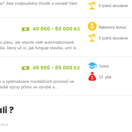
fa? Jste zodpovědný člověk a nevadí Vám
5 týdnů dovolené
40 000 - 60 000 Kč
Náborový bonus
5 týdnů dovolené
u pásu, ale stavíte celé automatizované
 který už ví, jak funguje stavba, umí si…
45 000 - 55 000 Kč
Junior
13. plat
vy a optimalizace montážních procesů ve
hnické výzvy přímo ve výrobě a
li ?
práce