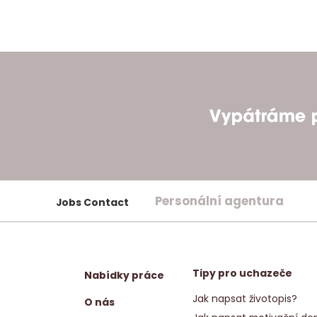
Personální agentura
Jobs Contact
Tipy pro uchazeče
Nabídky práce
Jak napsat životopis?
O nás