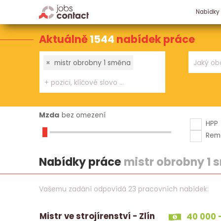
Nabídky
Aktuálně
1544
nabídek práce
×
mistr obrobny 1 směna
Mzda
bez omezení
HPP
Rem
Nabídky práce
mistr obrobny 1 
Vašemu zadání odpovídá 23 pracovních nabídek:
Mistr ve strojírenství - Zlín
40 000 -