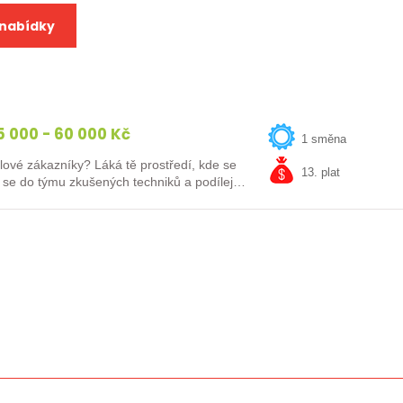
 nabídky
 000 - 60 000 Kč
1 směna
lové zákazníky? Láká tě prostředí, kde se
13. plat
ej se do týmu zkušených techniků a podílej…