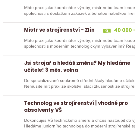
Máte praxi jako koordinátor výroby, mistr nebo team leade
společnosti s dostatkem zakázek a bohatou nabídkou fire
Mistr ve strojírenství - Zlín
40 000 -
Máte praxi jako koordinátor výroby, mistr nebo team leade
společnosti
Jsi strojař a hledáš změnu? My hledáme
učitele! 3 měs. volna
Do specializované soukromé střední školy hledáme učitele 
Nemusíte mít praxi ze školství, stačí zkušenosti ze strojír
sebou…
Technolog ve strojírenství | vhodné pro
absolventy VŠ
Dokončuješ VŠ technického směru a chceš nastoupit do vý
Hledáme juniorního technologa do moderní strojírenské společnosti. Pozice se zam
na…