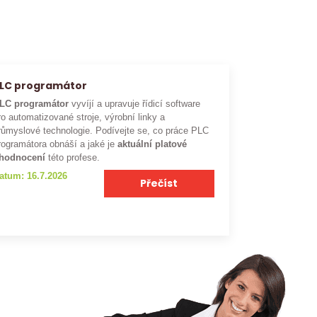
LC programátor
LC programátor
vyvíjí a upravuje řídicí software
ro automatizované stroje, výrobní linky a
růmyslové technologie. Podívejte se, co práce PLC
rogramátora obnáší a jaké je
aktuální platové
hodnocení
této profese.
atum: 16.7.2026
Přečíst