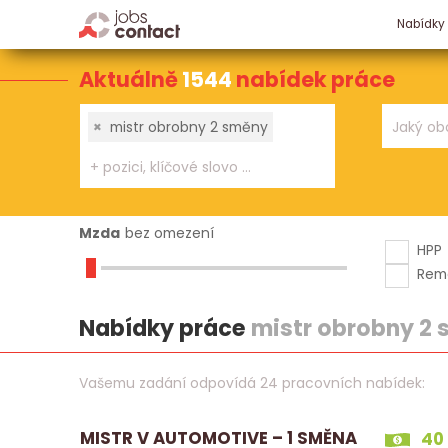
Nabídky
Aktuálně
1544
nabídek práce
×
mistr obrobny 2 směny
Mzda
bez omezení
HPP
Rem
Nabídky práce
mistr obrobny 2
Vašemu zadání odpovídá 24 pracovních nabídek:
MISTR V AUTOMOTIVE – 1 SMĚNA
40 