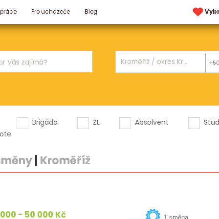
 práce
Pro uchazeče
Blog
Vyb
+5
Brigáda
ŽL
Absolvent
Stu
ote
 směny
|
Kroměříž
000 - 50 000 Kč
1 směna