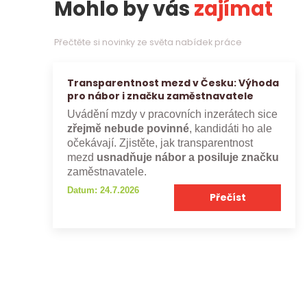
Mohlo by vás
zajímat
Přečtěte si novinky ze světa nabídek práce
Transparentnost mezd v Česku: Výhoda
pro nábor i značku zaměstnavatele
Uvádění mzdy v pracovních inzerátech sice
zřejmě nebude povinné
, kandidáti ho ale
očekávají. Zjistěte, jak transparentnost
mezd
usnadňuje nábor a posiluje značku
zaměstnavatele.
Datum: 24.7.2026
Přečíst