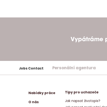
Personální agentura
Jobs Contact
Tipy pro uchazeče
Nabídky práce
Jak napsat životopis?
O nás