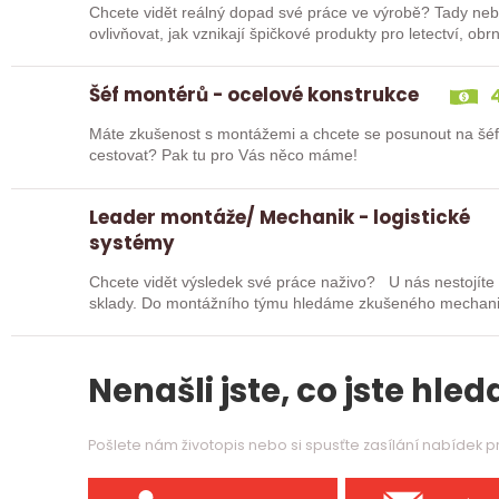
Chcete vidět reálný dopad své práce ve výrobě? Tady nebud
ovlivňovat, jak vznikají špičkové produkty pro letectví, o
Hledáme…
Šéf montérů - ocelové konstrukce
4
Máte zkušenost s montážemi a chcete se posunout na šé
cestovat? Pak tu pro Vás něco máme!
Leader montáže/ Mechanik - logistické
systémy
Chcete vidět výsledek své práce naživo? U nás nestojíte 
sklady. Do montážního týmu hledáme zkušeného mechanika,
Nenašli jste, co jste hleda
Pošlete nám životopis nebo si spusťte zasílání nabídek 