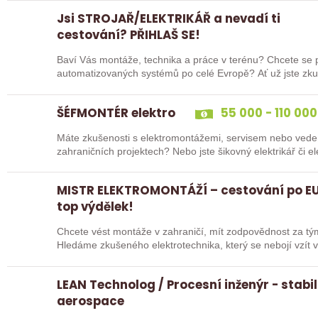
Jsi STROJAŘ/ELEKTRIKÁŘ a nevadí ti
cestování? PŘIHLAŠ SE!
Baví Vás montáže, technika a práce v terénu? Chcete se po
automatizovaných systém
ŠÉFMONTÉR elektro
55 000 - 110 000
Máte zkušenosti s elektromontážemi, servisem nebo vede
zahraničních projektech? Nebo jste šikovný elektrikář či e
„řadový…
MISTR ELEKTROMONTÁŽÍ – cestování po EU
top výdělek!
Chcete vést montáže v zahraničí, mít zodpovědnost za tý
Hledáme zkušeného elektrotechnika, který se nebojí vzít v
LEAN Technolog / Procesní inženýr - stabil
aerospace