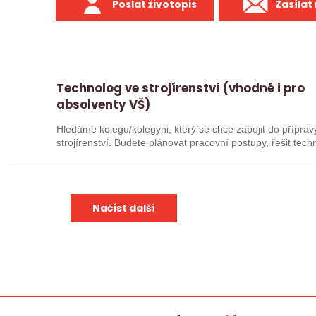
Poslat životopis
Zasílat
Technolog ve strojírenství (vhodné i pro
absolventy VŠ)
Hledáme kolegu/kolegyni, který se chce zapojit do přípra
strojírenství. Budete plánovat pracovní postupy, řešit tec
spolupracovat…
Načíst další