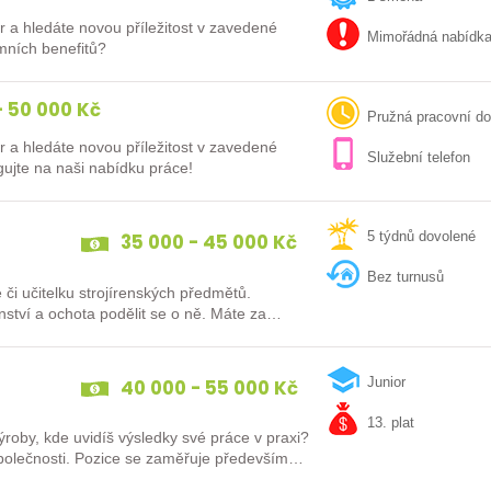
r a hledáte novou příležitost v zavedené
Mimořádná nabídk
mních benefitů?
 50 000 Kč
Pružná pracovní d
r a hledáte novou příležitost v zavedené
Služební telefon
 s moderním technologickým vybavením? Reagujte na naši nabídku práce!
35 000 - 45 000 Kč
5 týdnů dovolené
Bez turnusů
či učitelku strojírenských předmětů.
enství a ochota podělit se o ně. Máte za
40 000 - 55 000 Kč
Junior
13. plat
roby, kde uvidíš výsledky své práce v praxi?
ěřuje především