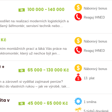
100 000 - 140 000
Náborový bonus
Kč
Reaguj IHNED
dílet na realizaci moderních logistických a
ů po celé Evropě? Ať už jste zkušený šéfmontér, servisní technik nebo…
 Kč
Náborový bonus
ním montážních prací a láká Vás práce na
Reaguj IHNED
lektromontér, který už nechce být jen
 +
65 000 - 130 000 Kč
Náborový bonus
13. plat
m a zároveň si vydělat zajímavé peníze?
ěci do vlastních rukou – jak ve výrobě, tak…
ita v
45 000 - 65 000 Kč
1 směna
5 týdnů dovolené