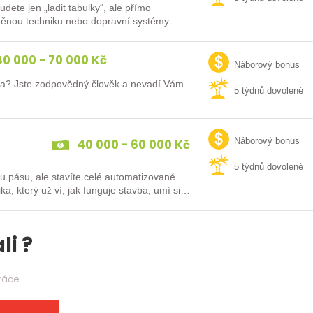
ete jen „ladit tabulky“, ale přímo
brněnou techniku nebo dopravní systémy.
0 000 - 70 000 Kč
Náborový bonus
fa? Jste zodpovědný člověk a nevadí Vám
5 týdnů dovolené
40 000 - 60 000 Kč
Náborový bonus
5 týdnů dovolené
u pásu, ale stavíte celé automatizované
 který už ví, jak funguje stavba, umí si…
li ?
práce