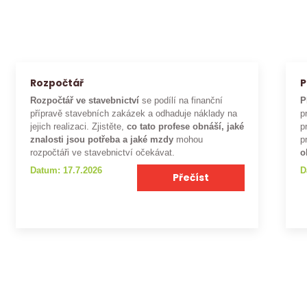
Rozpočtář
P
Rozpočtář ve stavebnictví
se podílí na finanční
P
přípravě stavebních zakázek a odhaduje náklady na
p
jejich realizaci. Zjistěte,
co tato profese obnáší, jaké
p
znalosti jsou potřeba a jaké mzdy
mohou
p
rozpočtáři ve stavebnictví očekávat.
o
Datum: 17.7.2026
D
Přečíst