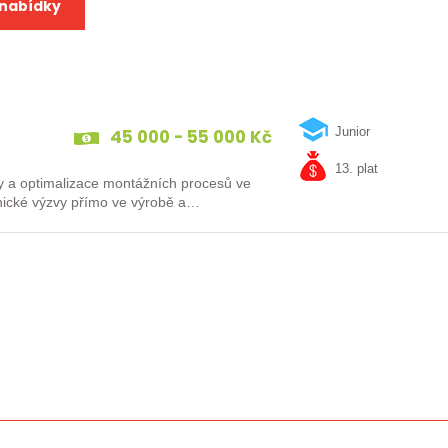
 nabídky
45 000 - 55 000 Kč
Junior
13. plat
vy a optimalizace montážních procesů ve
hnické výzvy přímo ve výrobě a