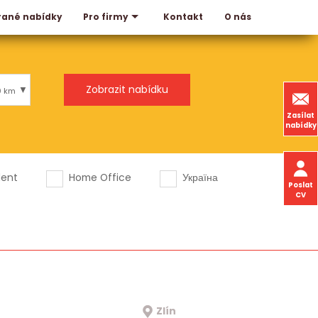
rané nabídky
Kontakt
O nás
Pro firmy
0 km
Zasílat
nabídky
dent
Home Office
Україна
Poslat
CV
Zlín