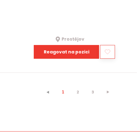
Prostějov
Reagovat na pozici
2
3
⯈
⯇
1