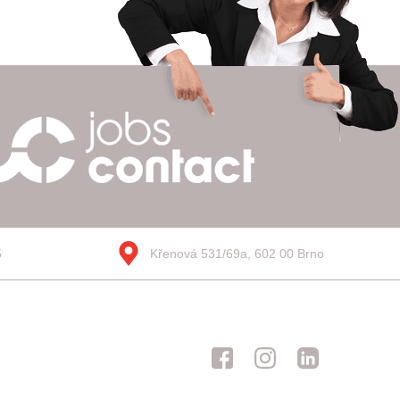
5
Křenová 531/69a, 602 00 Brno