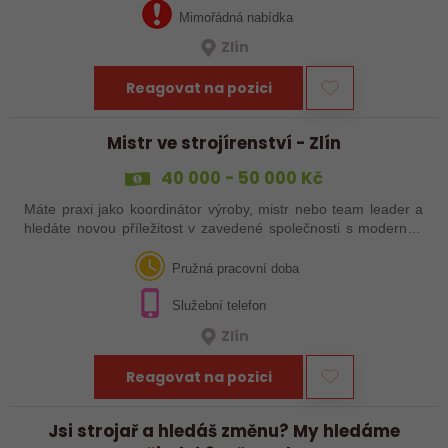
Mimořádná nabídka
Zlín
Reagovat na pozici
Mistr ve strojírenství - Zlín
40 000 - 50 000 Kč
Máte praxi jako koordinátor výroby, mistr nebo team leader a
hledáte novou příležitost v zavedené společnosti s moderním
technologickým vybavením? Reagujte na naši nabídku práce!
Pružná pracovní doba
Služební telefon
Zlín
Reagovat na pozici
Jsi strojař a hledáš změnu? My hledáme