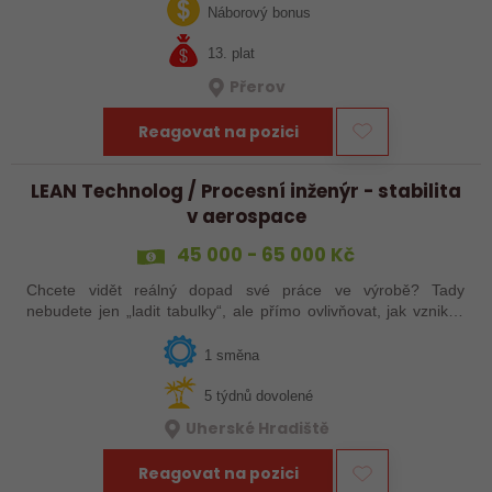
jak ve výrobě, tak…
Náborový bonus
13. plat
Přerov
Reagovat na pozici
LEAN Technolog / Procesní inženýr - stabilita
v aerospace
45 000 - 65 000 Kč
Chcete vidět reálný dopad své práce ve výrobě? Tady
nebudete jen „ladit tabulky“, ale přímo ovlivňovat, jak vznikají
špičkové produkty pro letectví, obrněnou techniku nebo
dopravní systémy. Hledáme…
1 směna
5 týdnů dovolené
Uherské Hradiště
Reagovat na pozici