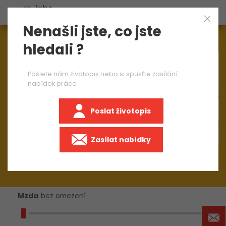
Nenašli jste, co jste
Aktuálně
1545
nabídek práce
hledali ?
×
mistr směny 2 směny
Pošlete nám životopis nebo si spusťte zasílání
nabídek práce
Poslat životopis
+50 km
Zasílat nabídky
Mzda
bez omezení