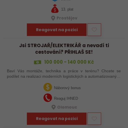
13. plat
Prostějov
Reagovat na pozici
Jsi STROJAŘ/ELEKTRIKÁŘ a nevadí ti
cestování? PŘIHLAŠ SE!
100 000 - 140 000 Kč
Baví Vás montáže, technika a práce v terénu? Chcete se
podílet na realizaci moderních logistických a automatizovaných
systémů po celé Evropě? Ať už jste zkušený šéfmontér,
servisní technik nebo…
Náborový bonus
Reaguj IHNED
Olomouc
Reagovat na pozici