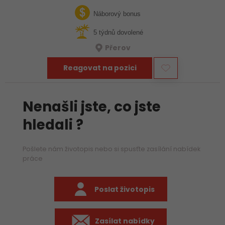
týmu hledáme zkušeného mechanika, který už ví, jak funguje
stavba, umí si…
Náborový bonus
5 týdnů dovolené
Přerov
Reagovat na pozici
Nenašli jste, co jste
hledali ?
Pošlete nám životopis nebo si spusťte zasílání nabídek
práce
Poslat životopis
Zasílat nabídky