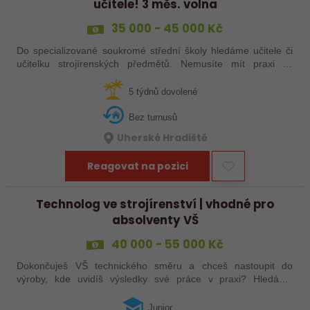
učitele! 3 měs. volna
35 000 - 45 000 Kč
Do specializované soukromé střední školy hledáme učitele či
učitelku strojírenských předmětů. Nemusíte mít praxi ze
školství, stačí zkušenosti ze strojírenství a ochota podělit se o
ně. Máte za sebou…
5 týdnů dovolené
Bez turnusů
Uherské Hradiště
Reagovat na pozici
Technolog ve strojírenství | vhodné pro
absolventy VŠ
40 000 - 55 000 Kč
Dokončuješ VŠ technického směru a chceš nastoupit do
výroby, kde uvidíš výsledky své práce v praxi? Hledáme
juniorního technologa do moderní strojírenské společnosti.
Pozice se zaměřuje především na…
Junior