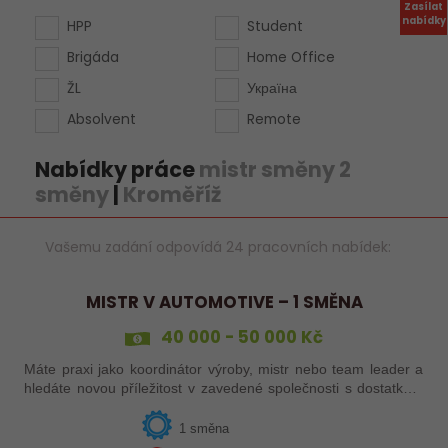
Zasílat
nabídky
HPP
Student
Brigáda
Home Office
ŽL
Україна
Absolvent
Remote
Nabídky práce
mistr směny 2
směny
|
Kroměříž
Vašemu zadání odpovídá 24 pracovních nabídek:
MISTR V AUTOMOTIVE – 1 SMĚNA
40 000 - 50 000 Kč
Máte praxi jako koordinátor výroby, mistr nebo team leader a
hledáte novou příležitost v zavedené společnosti s dostatkem
zakázek a bohatou nabídkou firemních benefitů?
1 směna