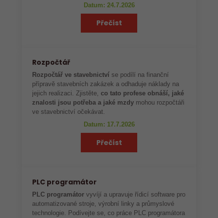
Datum: 24.7.2026
Přečíst
Rozpočtář
Rozpočtář ve stavebnictví
se podílí na finanční
přípravě stavebních zakázek a odhaduje náklady na
jejich realizaci. Zjistěte,
co tato profese obnáší, jaké
znalosti jsou potřeba a jaké mzdy
mohou rozpočtáři
ve stavebnictví očekávat.
Datum: 17.7.2026
Přečíst
PLC programátor
PLC programátor
vyvíjí a upravuje řídicí software pro
automatizované stroje, výrobní linky a průmyslové
technologie. Podívejte se, co práce PLC programátora