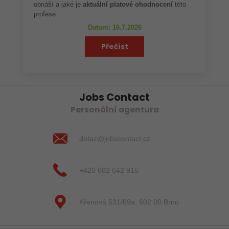
obnáší a jaké je
aktuální platové ohodnocení
této
profese.
Datum: 16.7.2026
Přečíst
Jobs Contact
Personální agentura
dotaz@jobscontact.cz
+420 602 642 915
Křenová 531/69a, 602 00 Brno