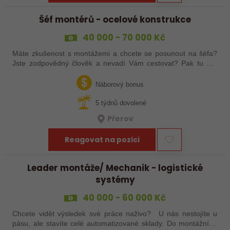
Šéf montérů - ocelové konstrukce
40 000 - 70 000 Kč
Máte zkušenost s montážemi a chcete se posunout na šéfa?
Jste zodpovědný člověk a nevadí Vám cestovat? Pak tu pro
Vás něco máme!
Náborový bonus
5 týdnů dovolené
Přerov
Reagovat na pozici
Leader montáže/ Mechanik - logistické
systémy
40 000 - 60 000 Kč
Chcete vidět výsledek své práce naživo? U nás nestojíte u
pásu, ale stavíte celé automatizované sklady. Do montážního