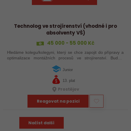
Technolog ve strojírenství (vhodné i pro
absolventy VŠ)
45 000 - 55 000 Kč
Hledáme kolegu/kolegyni, který se chce zapojit do přípravy a
optimalizace montážních procesů ve strojírenství. Budete
plánovat pracovní postupy, řešit technické výzvy přímo ve
výrobě a spolupracovat…
Junior
13. plat
Prostějov
Reagovat na pozici
Načíst další