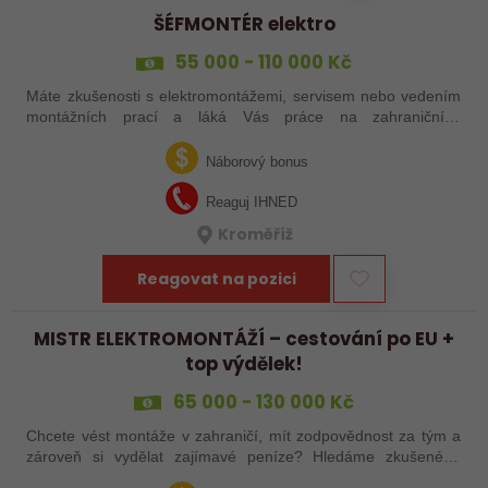
ŠÉFMONTÉR elektro
55 000 - 110 000 Kč
Máte zkušenosti s elektromontážemi, servisem nebo vedením
montážních prací a láká Vás práce na zahraničních
projektech? Nebo jste šikovný elektrikář či elektromontér, který
už nechce být jen „řadový…
Náborový bonus
Reaguj IHNED
Kroměříž
Reagovat na pozici
MISTR ELEKTROMONTÁŽÍ – cestování po EU +
top výdělek!
65 000 - 130 000 Kč
Chcete vést montáže v zahraničí, mít zodpovědnost za tým a
zároveň si vydělat zajímavé peníze? Hledáme zkušeného
elektrotechnika, který se nebojí vzít věci do vlastních rukou –