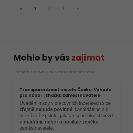
2
3
⯈
⯇
1
Mohlo by vás
zajímat
Přečtěte si novinky ze světa nabídek práce
Transparentnost mezd v Česku: Výhoda
pro nábor i značku zaměstnavatele
Uvádění mzdy v pracovních inzerátech sice
zřejmě nebude povinné
, kandidáti ho ale
očekávají. Zjistěte, jak transparentnost mezd
usnadňuje nábor a posiluje značku
zaměstnavatele.