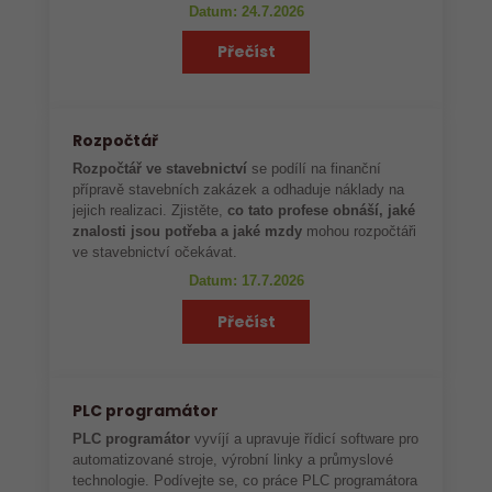
Datum: 24.7.2026
Přečíst
Rozpočtář
Rozpočtář ve stavebnictví
se podílí na finanční
přípravě stavebních zakázek a odhaduje náklady na
jejich realizaci. Zjistěte,
co tato profese obnáší, jaké
znalosti jsou potřeba a jaké mzdy
mohou rozpočtáři
ve stavebnictví očekávat.
Datum: 17.7.2026
Přečíst
PLC programátor
PLC programátor
vyvíjí a upravuje řídicí software pro
automatizované stroje, výrobní linky a průmyslové
technologie. Podívejte se, co práce PLC programátora