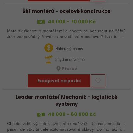
Šéf montérů - ocelové konstrukce
40 000 - 70 000 Kč
Máte zkušenost s montážemi a chcete se posunout na šéfa?
Jste zodpovědný člověk a nevadí Vám cestovat? Pak tu pro
Vás něco máme!
Náborový bonus
5 týdnů dovolené
Přerov
Reagovat na pozici
Leader montáže/ Mechanik - logistické
systémy
40 000 - 60 000 Kč
Chcete vidět výsledek své práce naživo? U nás nestojíte u
pásu, ale stavíte celé automatizované sklady. Do montážního