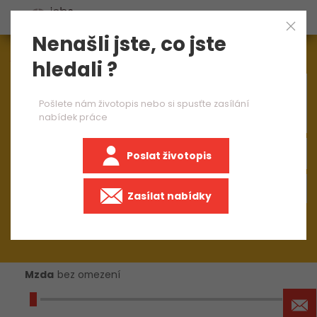
Nenašli jste, co jste
Aktuálně
1544
nabídek práce
hledali ?
×
mistr směny
Pošlete nám životopis nebo si spusťte zasílání
nabídek práce
Poslat životopis
+50 km
Zasílat nabídky
Mzda
bez omezení