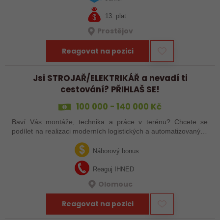
13. plat
Prostějov
Reagovat na pozici
Jsi STROJAŘ/ELEKTRIKÁŘ a nevadí ti
cestování? PŘIHLAŠ SE!
100 000 - 140 000 Kč
Baví Vás montáže, technika a práce v terénu? Chcete se
podílet na realizaci moderních logistických a automatizovaných
systémů po celé Evropě? Ať už jste zkušený šéfmontér,
servisní technik nebo…
Náborový bonus
Reaguj IHNED
Olomouc
Reagovat na pozici