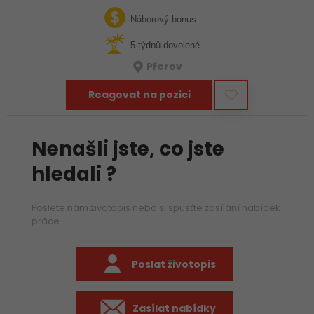
týmu hledáme zkušeného mechanika, který už ví, jak funguje
stavba, umí si…
Náborový bonus
5 týdnů dovolené
Přerov
Reagovat na pozici
Nenašli jste, co jste
hledali ?
Pošlete nám životopis nebo si spusťte zasílání nabídek
práce
Poslat životopis
Zasílat nabídky