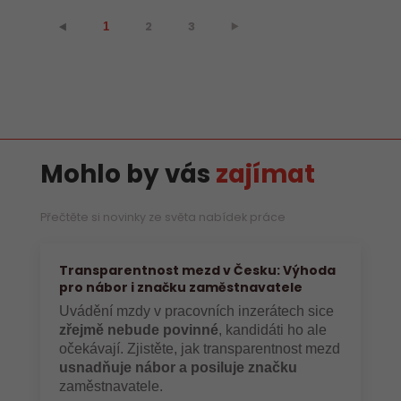
2
3
⯈
⯇
1
Mohlo by vás
zajímat
Přečtěte si novinky ze světa nabídek práce
Transparentnost mezd v Česku: Výhoda
pro nábor i značku zaměstnavatele
Uvádění mzdy v pracovních inzerátech sice
zřejmě nebude povinné
, kandidáti ho ale
očekávají. Zjistěte, jak transparentnost mezd
usnadňuje nábor a posiluje značku
zaměstnavatele.