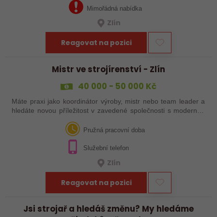
Mimořádná nabídka
Zlín
Reagovat na pozici
Mistr ve strojírenství - Zlín
40 000 - 50 000 Kč
Máte praxi jako koordinátor výroby, mistr nebo team leader a
hledáte novou příležitost v zavedené společnosti s moderním
technologickým vybavením? Reagujte na naši nabídku práce!
Pružná pracovní doba
Služební telefon
Zlín
Reagovat na pozici
Jsi strojař a hledáš změnu? My hledáme