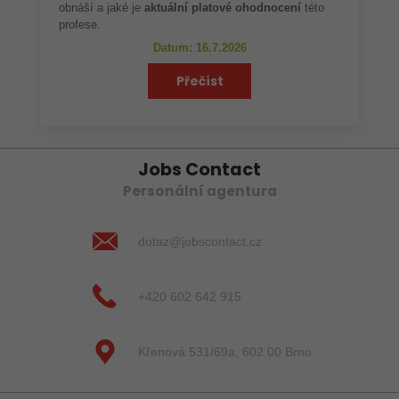
obnáší a jaké je
aktuální platové ohodnocení
této
profese.
Datum: 16.7.2026
Přečíst
Jobs Contact
Personální agentura
dotaz@jobscontact.cz
+420 602 642 915
Křenová 531/69a, 602 00 Brno