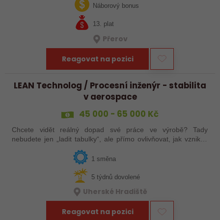
jak ve výrobě, tak…
Náborový bonus
13. plat
Přerov
Reagovat na pozici
LEAN Technolog / Procesní inženýr - stabilita
v aerospace
45 000 - 65 000 Kč
Chcete vidět reálný dopad své práce ve výrobě? Tady
nebudete jen „ladit tabulky“, ale přímo ovlivňovat, jak vznikají
špičkové produkty pro letectví, obrněnou techniku nebo
dopravní systémy. Hledáme…
1 směna
5 týdnů dovolené
Uherské Hradiště
Reagovat na pozici