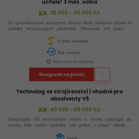
učitele! 3 měs. volna
35 000 - 45 000 Kč
Do specializované soukromé střední školy hledáme učitele či
učitelku strojírenských předmětů. Nemusíte mít praxi ze
školství, stačí zkušenosti ze strojírenství a ochota podělit se o
ně. Máte za sebou…
5 týdnů dovolené
Bez turnusů
Uherské Hradiště
Reagovat na pozici
Technolog ve strojírenství | vhodné pro
absolventy VŠ
40 000 - 55 000 Kč
Dokončuješ VŠ technického směru a chceš nastoupit do
výroby, kde uvidíš výsledky své práce v praxi? Hledáme
juniorního technologa do moderní strojírenské společnosti.
Pozice se zaměřuje především na…
Junior