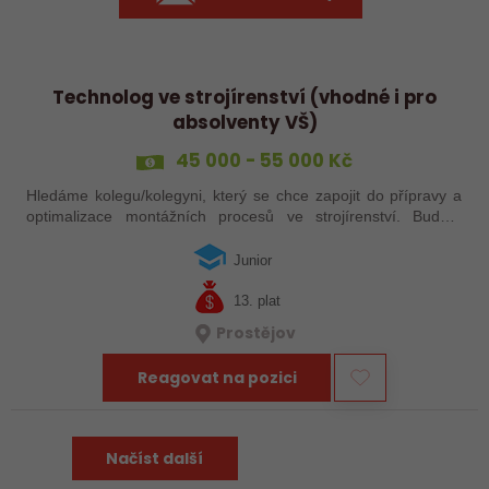
Technolog ve strojírenství (vhodné i pro
absolventy VŠ)
45 000 - 55 000 Kč
Hledáme kolegu/kolegyni, který se chce zapojit do přípravy a
optimalizace montážních procesů ve strojírenství. Budete
plánovat pracovní postupy, řešit technické výzvy přímo ve
výrobě a spolupracovat…
Junior
13. plat
Prostějov
Reagovat na pozici
Načíst další