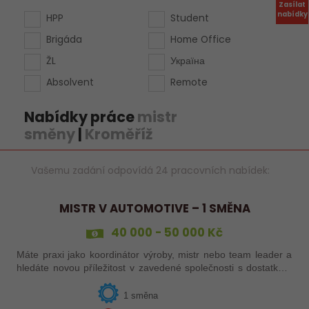
Zasílat
nabídky
HPP
Student
Brigáda
Home Office
ŽL
Україна
Absolvent
Remote
Nabídky práce
mistr
směny
|
Kroměříž
Vašemu zadání odpovídá 24 pracovních nabídek:
MISTR V AUTOMOTIVE – 1 SMĚNA
40 000 - 50 000 Kč
Máte praxi jako koordinátor výroby, mistr nebo team leader a
hledáte novou příležitost v zavedené společnosti s dostatkem
zakázek a bohatou nabídkou firemních benefitů?
1 směna