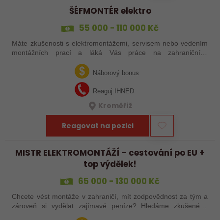
ŠÉFMONTÉR elektro
55 000 - 110 000 Kč
Máte zkušenosti s elektromontážemi, servisem nebo vedením
montážních prací a láká Vás práce na zahraničních
projektech? Nebo jste šikovný elektrikář či elektromontér, který
už nechce být jen „řadový…
Náborový bonus
Reaguj IHNED
Kroměříž
Reagovat na pozici
MISTR ELEKTROMONTÁŽÍ – cestování po EU +
top výdělek!
65 000 - 130 000 Kč
Chcete vést montáže v zahraničí, mít zodpovědnost za tým a
zároveň si vydělat zajímavé peníze? Hledáme zkušeného
elektrotechnika, který se nebojí vzít věci do vlastních rukou –