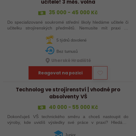
učitele! 3 měs. volna
35 000 - 45 000 Kč
Do specializované soukromé střední školy hledáme učitele či
učitelku strojírenských předmětů. Nemusíte mít praxi ze
školství, stačí zkušenosti ze strojírenství a ochota podělit se o
ně. Máte za sebou…
5 týdnů dovolené
Bez turnusů
Uherské Hradiště
Reagovat na pozici
Technolog ve strojírenství | vhodné pro
absolventy VŠ
40 000 - 55 000 Kč
Dokončuješ VŠ technického směru a chceš nastoupit do
výroby, kde uvidíš výsledky své práce v praxi? Hledáme
juniorního technologa do moderní strojírenské společnosti.
Pozice se zaměřuje především na…
Junior