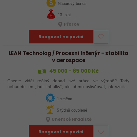
jak ve výrobě, tak…
Náborový bonus
13. plat
Přerov
Reagovat na pozici
LEAN Technolog / Procesní inženýr - stabilita
v aerospace
45 000 - 65 000 Kč
Chcete vidět reálný dopad své práce ve výrobě? Tady
nebudete jen „ladit tabulky“, ale přímo ovlivňovat, jak vznikají
špičkové produkty pro letectví, obrněnou techniku nebo
dopravní systémy. Hledáme…
1 směna
5 týdnů dovolené
Uherské Hradiště
Reagovat na pozici