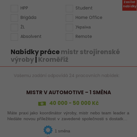
Zasílat
nabídky
HPP
Student
Brigáda
Home Office
ŽL
Україна
Absolvent
Remote
Nabídky práce
mistr strojírenské
výroby
|
Kroměříž
Vašemu zadání odpovídá 24 pracovních nabídek:
MISTR V AUTOMOTIVE – 1 SMĚNA
40 000 - 50 000 Kč
Máte praxi jako koordinátor výroby, mistr nebo team leader a
hledáte novou příležitost v zavedené společnosti s dostatkem
zakázek a bohatou nabídkou firemních benefitů?
1 směna