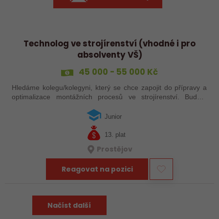
Technolog ve strojírenství (vhodné i pro
absolventy VŠ)
45 000 - 55 000 Kč
Hledáme kolegu/kolegyni, který se chce zapojit do přípravy a
optimalizace montážních procesů ve strojírenství. Budete
plánovat pracovní postupy, řešit technické výzvy přímo ve
výrobě a spolupracovat…
Junior
13. plat
Prostějov
Reagovat na pozici
Načíst další