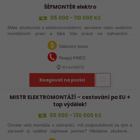
ŠÉFMONTÉR elektro
55 000 - 110 000 Kč
Máte zkušenosti s elektromontážemi, servisem nebo vedením
montážních prací a láká Vás práce na zahraničních
projektech? Nebo jste šikovný elektrikář či elektromontér, který
už nechce být jen „řadový…
Náborový bonus
Reaguj IHNED
Kroměříž
Reagovat na pozici
MISTR ELEKTROMONTÁŽÍ – cestování po EU +
top výdělek!
65 000 - 130 000 Kč
Chcete vést montáže v zahraničí, mít zodpovědnost za tým a
zároveň si vydělat zajímavé peníze? Hledáme zkušeného
elektrotechnika, který se nebojí vzít věci do vlastních rukou –