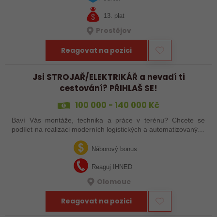
13. plat
Prostějov
Reagovat na pozici
Jsi STROJAŘ/ELEKTRIKÁŘ a nevadí ti
cestování? PŘIHLAŠ SE!
100 000 - 140 000 Kč
Baví Vás montáže, technika a práce v terénu? Chcete se
podílet na realizaci moderních logistických a automatizovaných
systémů po celé Evropě? Ať už jste zkušený šéfmontér,
servisní technik nebo…
Náborový bonus
Reaguj IHNED
Olomouc
Reagovat na pozici