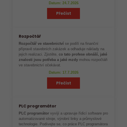
Datum: 24.7.2026
Přečíst
Rozpočtář
Rozpočtář ve stavebnictví
se podílí na finanční
přípravě stavebních zakázek a odhaduje náklady na
jejich realizaci. Zjistěte,
co tato profese obnáší, jaké
znalosti jsou potřeba a jaké mzdy
mohou rozpočtáři
ve stavebnictví očekávat.
Datum: 17.7.2026
Přečíst
PLC programátor
PLC programátor
vyvíjí a upravuje řídicí software pro
automatizované stroje, výrobní linky a průmyslové
technologie. Podívejte se, co práce PLC programátora