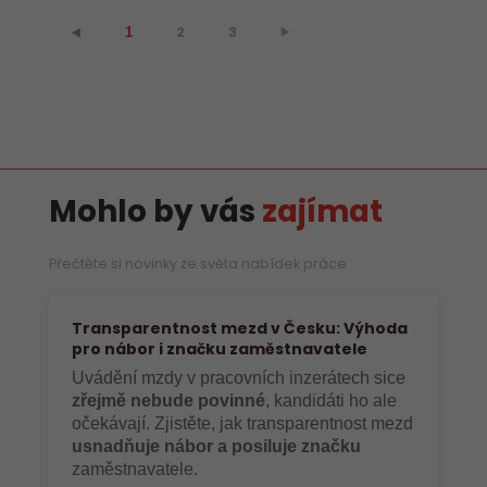
2
3
⯈
⯇
1
Mohlo by vás
zajímat
Přečtěte si novinky ze světa nabídek práce
Transparentnost mezd v Česku: Výhoda
pro nábor i značku zaměstnavatele
Uvádění mzdy v pracovních inzerátech sice
zřejmě nebude povinné
, kandidáti ho ale
očekávají. Zjistěte, jak transparentnost mezd
usnadňuje nábor a posiluje značku
zaměstnavatele.