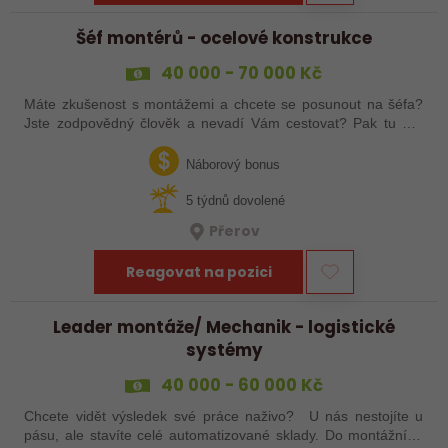
Šéf montérů - ocelové konstrukce
40 000 - 70 000 Kč
Máte zkušenost s montážemi a chcete se posunout na šéfa?
Jste zodpovědný člověk a nevadí Vám cestovat? Pak tu pro
Vás něco máme!
Náborový bonus
5 týdnů dovolené
Přerov
Reagovat na pozici
Leader montáže/ Mechanik - logistické
systémy
40 000 - 60 000 Kč
Chcete vidět výsledek své práce naživo? U nás nestojíte u
pásu, ale stavíte celé automatizované sklady. Do montážního