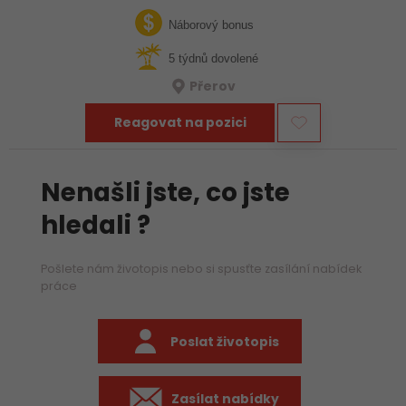
týmu hledáme zkušeného mechanika, který už ví, jak funguje
stavba, umí si…
Náborový bonus
5 týdnů dovolené
Přerov
Reagovat na pozici
Nenašli jste, co jste
hledali ?
Pošlete nám životopis nebo si spusťte zasílání nabídek
práce
Poslat životopis
Zasílat nabídky