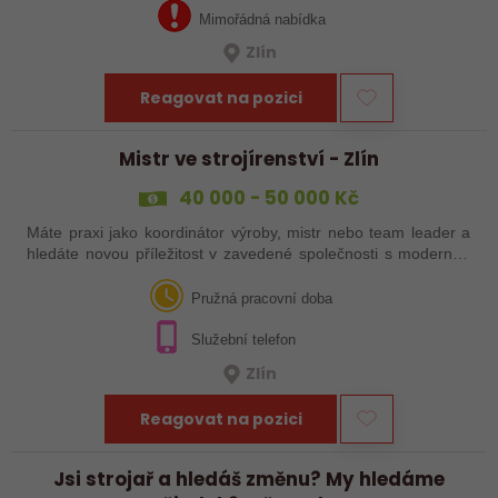
Mimořádná nabídka
Zlín
Reagovat na pozici
Mistr ve strojírenství - Zlín
40 000 - 50 000 Kč
Máte praxi jako koordinátor výroby, mistr nebo team leader a
hledáte novou příležitost v zavedené společnosti s moderním
technologickým vybavením? Reagujte na naši nabídku práce!
Pružná pracovní doba
Služební telefon
Zlín
Reagovat na pozici
Jsi strojař a hledáš změnu? My hledáme