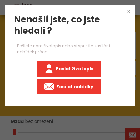
Nenašli jste, co jste
Aktuálně
1544
nabídek práce
hledali ?
×
mistr strojírenské výroby
Pošlete nám životopis nebo si spusťte zasílání
nabídek práce
Poslat životopis
+50 km
Zasílat nabídky
Mzda
bez omezení