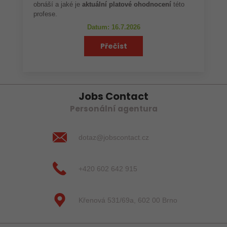
obnáší a jaké je
aktuální platové ohodnocení
této
profese.
Datum: 16.7.2026
Přečíst
Jobs Contact
Personální agentura
dotaz@jobscontact.cz
+420 602 642 915
Křenová 531/69a, 602 00 Brno