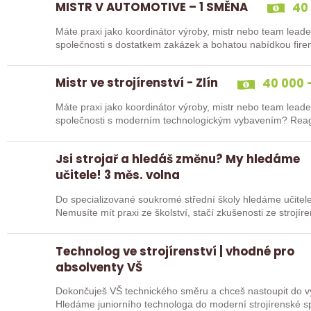
MISTR V AUTOMOTIVE – 1 SMĚNA
40 
Máte praxi jako koordinátor výroby, mistr nebo team leade
společnosti s dostatkem zakázek a bohatou nabídkou fire
Mistr ve strojírenství - Zlín
40 000 -
Máte praxi jako koordinátor výroby, mistr nebo team leade
společnosti
Jsi strojař a hledáš změnu? My hledáme
učitele! 3 měs. volna
Do specializované soukromé střední školy hledáme učitele 
Nemusíte mít praxi ze školství, stačí zkušenosti ze strojír
sebou…
Technolog ve strojírenství | vhodné pro
absolventy VŠ
Dokončuješ VŠ technického směru a chceš nastoupit do vý
Hledáme juniorního technologa do moderní strojírenské společnosti. Pozice se zam