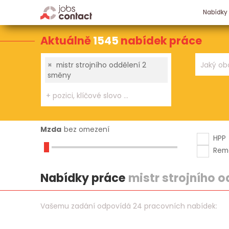
Nabídky
Aktuálně
1545
nabídek práce
×
mistr strojního oddělení 2
směny
Mzda
bez omezení
HPP
Rem
Nabídky práce
mistr strojního 
Vašemu zadání odpovídá 24 pracovních nabídek: