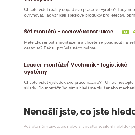
Chcete vidět reálný dopad své práce ve výrobě? Tady nebud
ovlivňovat, jak vznikají špičkové produkty pro letectví, o
Hledáme…
Šéf montérů - ocelové konstrukce
4
Máte zkušenost s montážemi a chcete se posunout na šé
cestovat? Pak tu pro Vás něco máme!
Leader montáže/ Mechanik - logistické
systémy
Chcete vidět výsledek své práce naživo? U nás nestojíte 
sklady. Do montážního týmu hledáme zkušeného mechanika,
Nenašli jste, co jste hleda
Pošlete nám životopis nebo si spusťte zasílání nabídek 