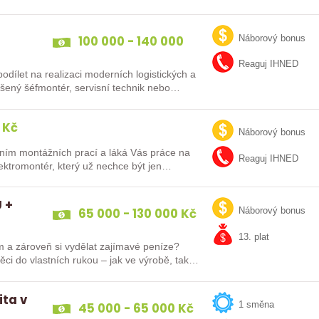
100 000 - 140 000
Náborový bonus
Kč
Reaguj IHNED
dílet na realizaci moderních logistických a
ů po celé Evropě? Ať už jste zkušený šéfmontér, servisní technik nebo…
 Kč
Náborový bonus
ním montážních prací a láká Vás práce na
Reaguj IHNED
lektromontér, který už nechce být jen
 +
65 000 - 130 000 Kč
Náborový bonus
13. plat
m a zároveň si vydělat zajímavé peníze?
ěci do vlastních rukou – jak ve výrobě, tak…
ita v
45 000 - 65 000 Kč
1 směna