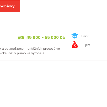
 nabídky
45 000 - 55 000 Kč
Junior
13. plat
vy a optimalizace montážních procesů ve
hnické výzvy přímo ve výrobě a