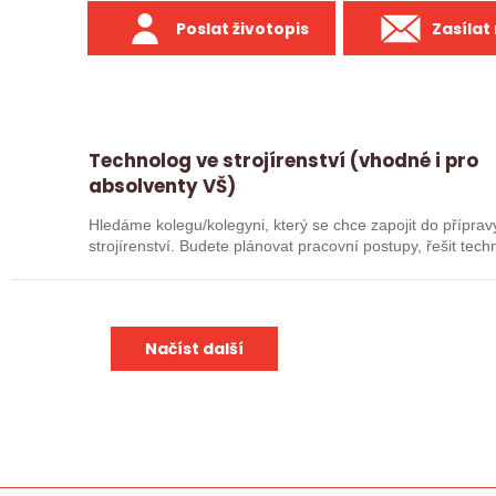
Poslat životopis
Zasílat
Technolog ve strojírenství (vhodné i pro
absolventy VŠ)
Hledáme kolegu/kolegyni, který se chce zapojit do přípra
strojírenství. Budete plánovat pracovní postupy, řešit tec
spolupracovat…
Načíst další