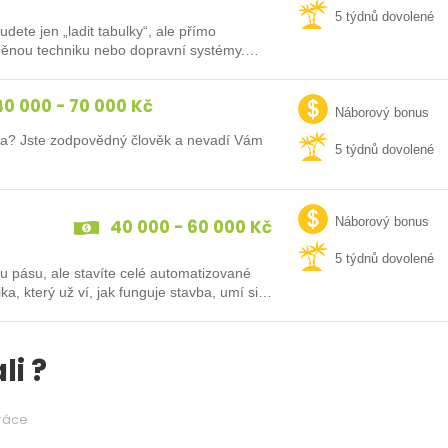
5 týdnů dovolené
ete jen „ladit tabulky“, ale přímo
brněnou techniku nebo dopravní systémy.
0 000 - 70 000 Kč
Náborový bonus
fa? Jste zodpovědný člověk a nevadí Vám
5 týdnů dovolené
40 000 - 60 000 Kč
Náborový bonus
5 týdnů dovolené
u pásu, ale stavíte celé automatizované
 který už ví, jak funguje stavba, umí si…
li ?
práce