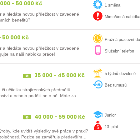
000 - 50 000 Kč
1 směna
r a hledáte novou příležitost v zavedené
Mimořádná nabídk
mních benefitů?
 50 000 Kč
Pružná pracovní d
r a hledáte novou příležitost v zavedené
Služební telefon
 s moderním technologickým vybavením? Reagujte na naši nabídku práce!
35 000 - 45 000 Kč
5 týdnů dovolené
Bez turnusů
či učitelku strojírenských předmětů.
enství a ochota podělit se o ně. Máte za
40 000 - 55 000 Kč
Junior
13. plat
roby, kde uvidíš výsledky své práce v praxi?
ěřuje především