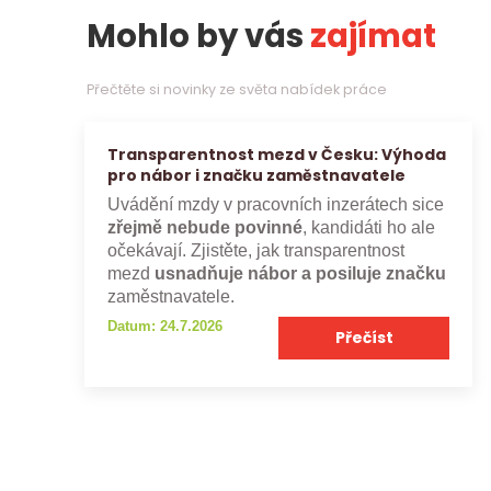
Mohlo by vás
zajímat
Přečtěte si novinky ze světa nabídek práce
Transparentnost mezd v Česku: Výhoda
pro nábor i značku zaměstnavatele
Uvádění mzdy v pracovních inzerátech sice
zřejmě nebude povinné
, kandidáti ho ale
očekávají. Zjistěte, jak transparentnost
mezd
usnadňuje nábor a posiluje značku
zaměstnavatele.
Datum: 24.7.2026
Přečíst