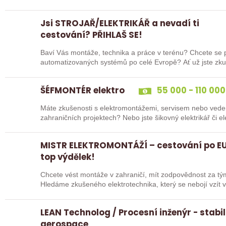
na…
Jsi STROJAŘ/ELEKTRIKÁŘ a nevadí ti
cestování? PŘIHLAŠ SE!
Baví Vás montáže, technika a práce v terénu? Chcete se po
automatizovaných systém
ŠÉFMONTÉR elektro
55 000 - 110 000
Máte zkušenosti s elektromontážemi, servisem nebo vede
zahraničních projektech? Nebo jste šikovný elektrikář či e
„řadový…
MISTR ELEKTROMONTÁŽÍ – cestování po EU
top výdělek!
Chcete vést montáže v zahraničí, mít zodpovědnost za tý
Hledáme zkušeného elektrotechnika, který se nebojí vzít v
LEAN Technolog / Procesní inženýr - stabil
aerospace