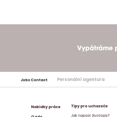
Personální agentura
Jobs Contact
Tipy pro uchazeče
Nabídky práce
Jak napsat životopis?
O nás