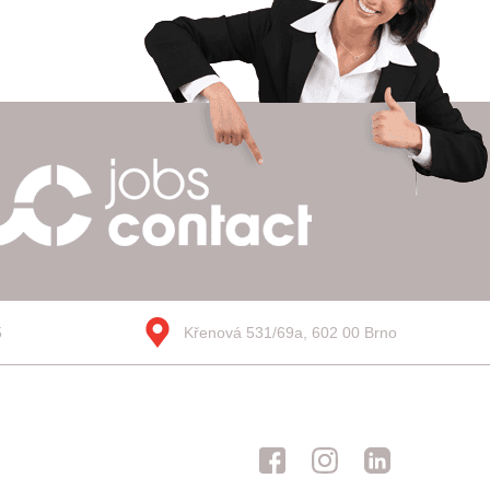
5
Křenová 531/69a, 602 00 Brno