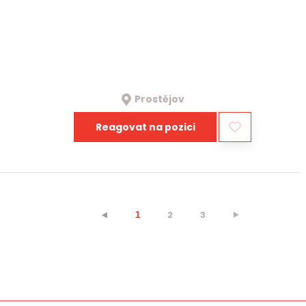
Prostějov
Reagovat na pozici
2
3
⯈
⯇
1