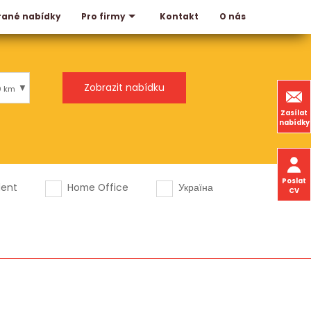
rané nabídky
Kontakt
O nás
Pro firmy
0 km
Zasílat
nabídky
Poslat
dent
Home Office
Україна
CV