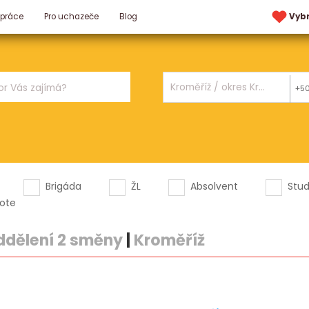
 práce
Pro uchazeče
Blog
Vyb
+5
Brigáda
ŽL
Absolvent
Stu
ote
oddělení 2 směny
|
Kroměříž