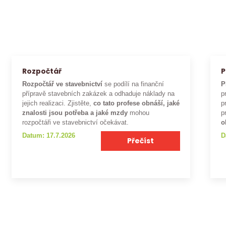
Rozpočtář
P
Rozpočtář ve stavebnictví
se podílí na finanční
P
přípravě stavebních zakázek a odhaduje náklady na
p
jejich realizaci. Zjistěte,
co tato profese obnáší, jaké
p
znalosti jsou potřeba a jaké mzdy
mohou
p
rozpočtáři ve stavebnictví očekávat.
o
Datum: 17.7.2026
D
Přečíst