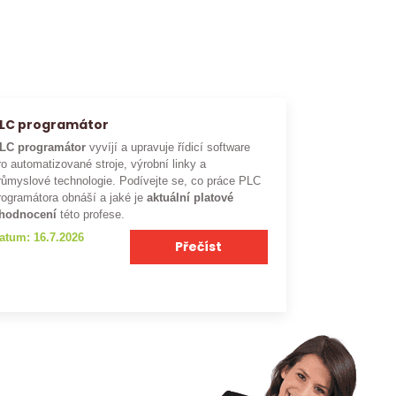
LC programátor
LC programátor
vyvíjí a upravuje řídicí software
ro automatizované stroje, výrobní linky a
růmyslové technologie. Podívejte se, co práce PLC
rogramátora obnáší a jaké je
aktuální platové
hodnocení
této profese.
atum: 16.7.2026
Přečíst