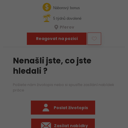
týmu hledáme zkušeného mechanika, který už ví, jak funguje
stavba, umí si…
Náborový bonus
5 týdnů dovolené
Přerov
Reagovat na pozici
Nenašli jste, co jste
hledali ?
Pošlete nám životopis nebo si spusťte zasílání nabídek
práce
Poslat životopis
Zasílat nabídky