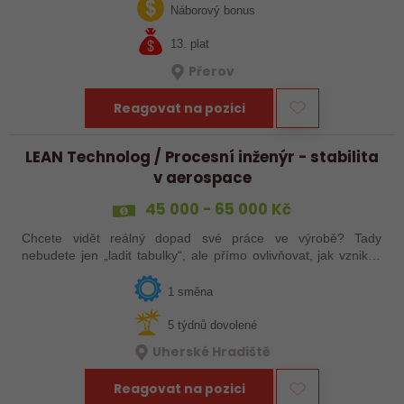
jak ve výrobě, tak…
Náborový bonus
13. plat
Přerov
Reagovat na pozici
LEAN Technolog / Procesní inženýr - stabilita
v aerospace
45 000 - 65 000 Kč
Chcete vidět reálný dopad své práce ve výrobě? Tady
nebudete jen „ladit tabulky“, ale přímo ovlivňovat, jak vznikají
špičkové produkty pro letectví, obrněnou techniku nebo
dopravní systémy. Hledáme…
1 směna
5 týdnů dovolené
Uherské Hradiště
Reagovat na pozici