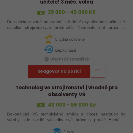
učitele! 3 měs. volna
35 000 - 45 000 Kč
Do specializované soukromé střední školy hledáme učitele či
učitelku strojírenských předmětů. Nemusíte mít praxi ze
školství, stačí zkušenosti ze strojírenství a ochota podělit se o
ně. Máte za sebou…
5 týdnů dovolené
Bez turnusů
Uherské Hradiště
Reagovat na pozici
Technolog ve strojírenství | vhodné pro
absolventy VŠ
40 000 - 55 000 Kč
Dokončuješ VŠ technického směru a chceš nastoupit do
výroby, kde uvidíš výsledky své práce v praxi? Hledáme
juniorního technologa do moderní strojírenské společnosti.
Pozice se zaměřuje především na…
Junior