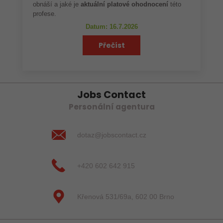
obnáší a jaké je
aktuální platové ohodnocení
této
profese.
Datum: 16.7.2026
Přečíst
Jobs Contact
Personální agentura
dotaz@jobscontact.cz
+420 602 642 915
Křenová 531/69a, 602 00 Brno