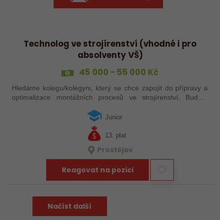
Technolog ve strojírenství (vhodné i pro
absolventy VŠ)
45 000 - 55 000 Kč
Hledáme kolegu/kolegyni, který se chce zapojit do přípravy a
optimalizace montážních procesů ve strojírenství. Budete
plánovat pracovní postupy, řešit technické výzvy přímo ve
výrobě a spolupracovat…
Junior
13. plat
Prostějov
Reagovat na pozici
Načíst další