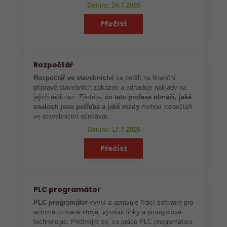
Datum: 24.7.2026
Přečíst
Rozpočtář
Rozpočtář ve stavebnictví
se podílí na finanční
přípravě stavebních zakázek a odhaduje náklady na
jejich realizaci. Zjistěte,
co tato profese obnáší, jaké
znalosti jsou potřeba a jaké mzdy
mohou rozpočtáři
ve stavebnictví očekávat.
Datum: 17.7.2026
Přečíst
PLC programátor
PLC programátor
vyvíjí a upravuje řídicí software pro
automatizované stroje, výrobní linky a průmyslové
technologie. Podívejte se, co práce PLC programátora