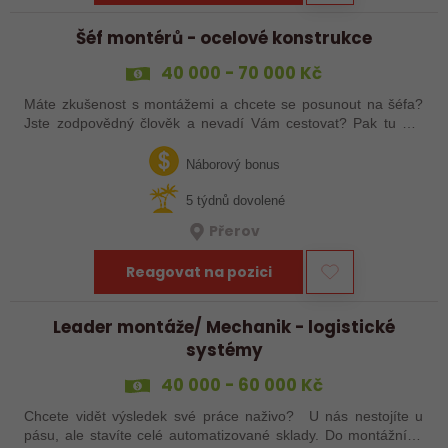
Šéf montérů - ocelové konstrukce
40 000 - 70 000 Kč
Máte zkušenost s montážemi a chcete se posunout na šéfa?
Jste zodpovědný člověk a nevadí Vám cestovat? Pak tu pro
Vás něco máme!
Náborový bonus
5 týdnů dovolené
Přerov
Reagovat na pozici
Leader montáže/ Mechanik - logistické
systémy
40 000 - 60 000 Kč
Chcete vidět výsledek své práce naživo? U nás nestojíte u
pásu, ale stavíte celé automatizované sklady. Do montážního