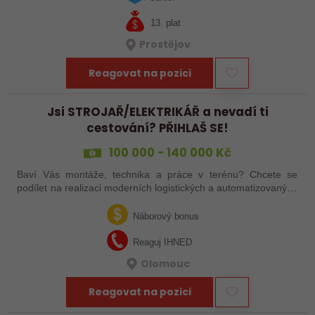
13. plat
Prostějov
Reagovat na pozici
Jsi STROJAŘ/ELEKTRIKÁŘ a nevadí ti
cestování? PŘIHLAŠ SE!
100 000 - 140 000 Kč
Baví Vás montáže, technika a práce v terénu? Chcete se
podílet na realizaci moderních logistických a automatizovaných
systémů po celé Evropě? Ať už jste zkušený šéfmontér,
servisní technik nebo…
Náborový bonus
Reaguj IHNED
Olomouc
Reagovat na pozici