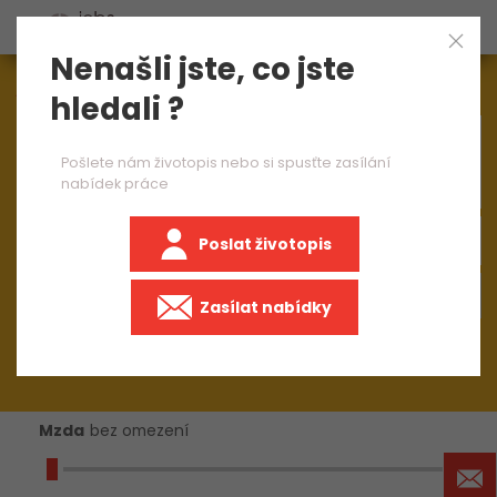
Nenašli jste, co jste
Aktuálně
1544
nabídek práce
hledali ?
×
mistr výroby 2 směny
Pošlete nám životopis nebo si spusťte zasílání
nabídek práce
Poslat životopis
+50 km
Zasílat nabídky
Mzda
bez omezení