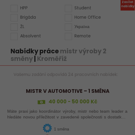
Zasílat
nabídky
HPP
Student
Brigáda
Home Office
ŽL
Україна
Absolvent
Remote
Nabídky práce
mistr výroby 2
směny
|
Kroměříž
Vašemu zadání odpovídá 24 pracovních nabídek:
MISTR V AUTOMOTIVE – 1 SMĚNA
40 000 - 50 000 Kč
Máte praxi jako koordinátor výroby, mistr nebo team leader a
hledáte novou příležitost v zavedené společnosti s dostatkem
zakázek a bohatou nabídkou firemních benefitů?
1 směna