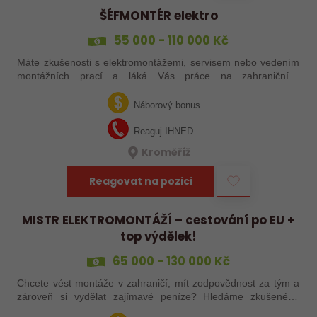
ŠÉFMONTÉR elektro
55 000 - 110 000 Kč
Máte zkušenosti s elektromontážemi, servisem nebo vedením
montážních prací a láká Vás práce na zahraničních
projektech? Nebo jste šikovný elektrikář či elektromontér, který
už nechce být jen „řadový…
Náborový bonus
Reaguj IHNED
Kroměříž
Reagovat na pozici
MISTR ELEKTROMONTÁŽÍ – cestování po EU +
top výdělek!
65 000 - 130 000 Kč
Chcete vést montáže v zahraničí, mít zodpovědnost za tým a
zároveň si vydělat zajímavé peníze? Hledáme zkušeného
elektrotechnika, který se nebojí vzít věci do vlastních rukou –