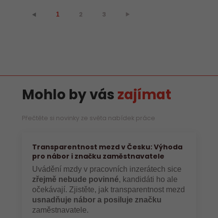
2
3
⯈
⯇
1
Mohlo by vás
zajímat
Přečtěte si novinky ze světa nabídek práce
Transparentnost mezd v Česku: Výhoda
pro nábor i značku zaměstnavatele
Uvádění mzdy v pracovních inzerátech sice
zřejmě nebude povinné
, kandidáti ho ale
očekávají. Zjistěte, jak transparentnost mezd
usnadňuje nábor a posiluje značku
zaměstnavatele.