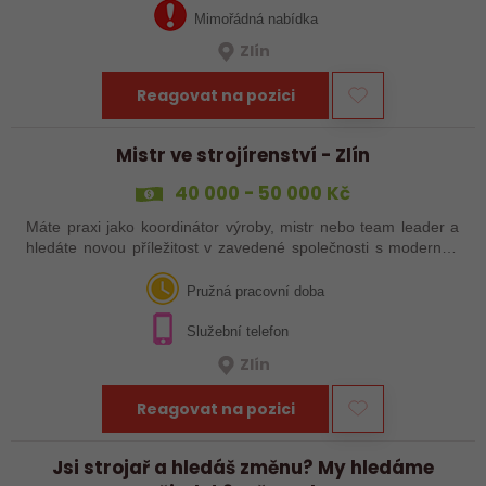
Mimořádná nabídka
Zlín
Reagovat na pozici
Mistr ve strojírenství - Zlín
40 000 - 50 000 Kč
Máte praxi jako koordinátor výroby, mistr nebo team leader a
hledáte novou příležitost v zavedené společnosti s moderním
technologickým vybavením? Reagujte na naši nabídku práce!
Pružná pracovní doba
Služební telefon
Zlín
Reagovat na pozici
Jsi strojař a hledáš změnu? My hledáme