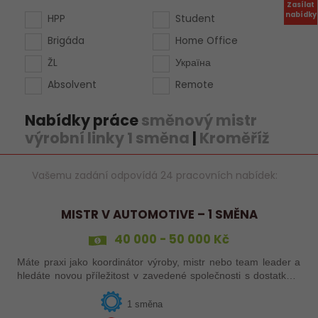
Zasílat
nabídky
HPP
Student
Brigáda
Home Office
ŽL
Україна
Absolvent
Remote
Nabídky práce
směnový mistr
výrobní linky 1 směna
|
Kroměříž
Vašemu zadání odpovídá 24 pracovních nabídek:
MISTR V AUTOMOTIVE – 1 SMĚNA
40 000 - 50 000 Kč
Máte praxi jako koordinátor výroby, mistr nebo team leader a
hledáte novou příležitost v zavedené společnosti s dostatkem
zakázek a bohatou nabídkou firemních benefitů?
1 směna