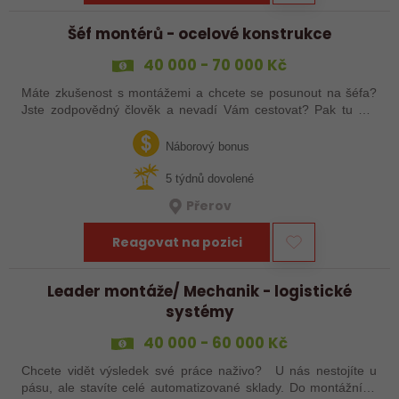
Šéf montérů - ocelové konstrukce
40 000 - 70 000 Kč
Máte zkušenost s montážemi a chcete se posunout na šéfa?
Jste zodpovědný člověk a nevadí Vám cestovat? Pak tu pro
Vás něco máme!
Náborový bonus
5 týdnů dovolené
Přerov
Reagovat na pozici
Leader montáže/ Mechanik - logistické
systémy
40 000 - 60 000 Kč
Chcete vidět výsledek své práce naživo? U nás nestojíte u
pásu, ale stavíte celé automatizované sklady. Do montážního