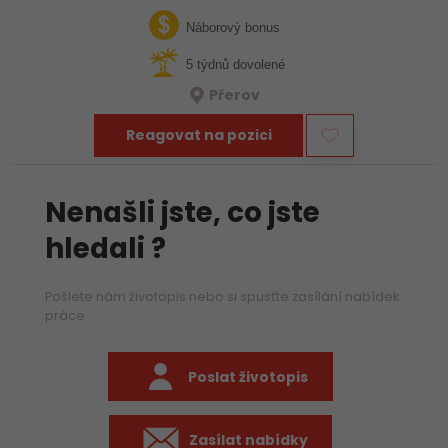
týmu hledáme zkušeného mechanika, který už ví, jak funguje
stavba, umí si…
Náborový bonus
5 týdnů dovolené
Přerov
Reagovat na pozici
Nenašli jste, co jste
hledali ?
Pošlete nám životopis nebo si spusťte zasílání nabídek
práce
Poslat životopis
Zasílat nabídky