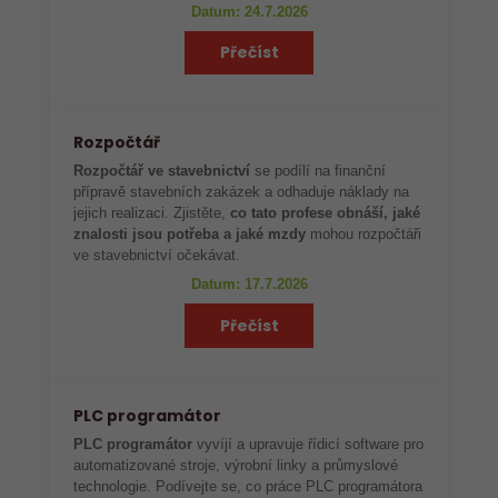
Datum: 24.7.2026
Přečíst
Rozpočtář
Rozpočtář ve stavebnictví
se podílí na finanční
přípravě stavebních zakázek a odhaduje náklady na
jejich realizaci. Zjistěte,
co tato profese obnáší, jaké
znalosti jsou potřeba a jaké mzdy
mohou rozpočtáři
ve stavebnictví očekávat.
Datum: 17.7.2026
Přečíst
PLC programátor
PLC programátor
vyvíjí a upravuje řídicí software pro
automatizované stroje, výrobní linky a průmyslové
technologie. Podívejte se, co práce PLC programátora