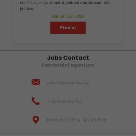
obnáší a jaké je
aktuální platové ohodnocení
této
profese.
Datum: 16.7.2026
Přečíst
Jobs Contact
Personální agentura
dotaz@jobscontact.cz
+420 602 642 915
Křenová 531/69a, 602 00 Brno