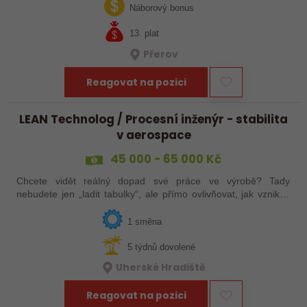
jak ve výrobě, tak…
Náborový bonus
13. plat
Přerov
Reagovat na pozici
LEAN Technolog / Procesní inženýr - stabilita
v aerospace
45 000 - 65 000 Kč
Chcete vidět reálný dopad své práce ve výrobě? Tady
nebudete jen „ladit tabulky“, ale přímo ovlivňovat, jak vznikají
špičkové produkty pro letectví, obrněnou techniku nebo
dopravní systémy. Hledáme…
1 směna
5 týdnů dovolené
Uherské Hradiště
Reagovat na pozici