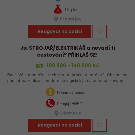
13. plat
Prostějov
Reagovat na pozici
Jsi STROJAŘ/ELEKTRIKÁŘ a nevadí ti
cestování? PŘIHLAŠ SE!
100 000 - 140 000 Kč
Baví Vás montáže, technika a práce v terénu? Chcete se
podílet na realizaci moderních logistických a automatizovaných
systémů po celé Evropě? Ať už jste zkušený šéfmontér,
servisní technik nebo…
Náborový bonus
Reaguj IHNED
Olomouc
Reagovat na pozici