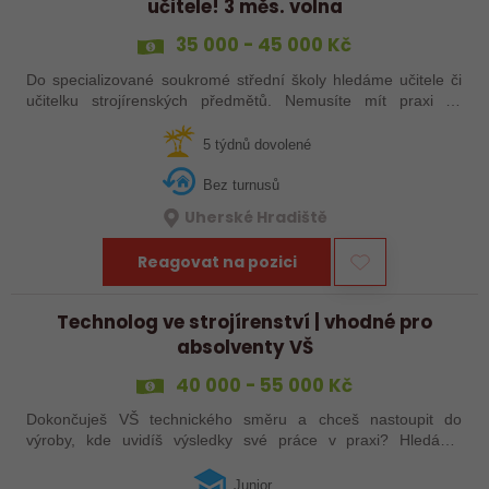
učitele! 3 měs. volna
35 000 - 45 000 Kč
Do specializované soukromé střední školy hledáme učitele či
učitelku strojírenských předmětů. Nemusíte mít praxi ze
školství, stačí zkušenosti ze strojírenství a ochota podělit se o
ně. Máte za sebou…
5 týdnů dovolené
Bez turnusů
Uherské Hradiště
Reagovat na pozici
Technolog ve strojírenství | vhodné pro
absolventy VŠ
40 000 - 55 000 Kč
Dokončuješ VŠ technického směru a chceš nastoupit do
výroby, kde uvidíš výsledky své práce v praxi? Hledáme
juniorního technologa do moderní strojírenské společnosti.
Pozice se zaměřuje především na…
Junior