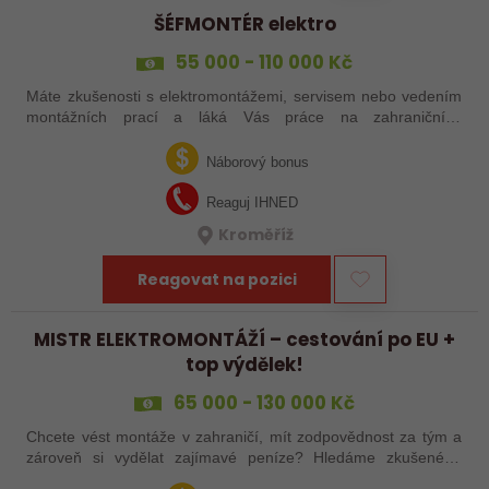
ŠÉFMONTÉR elektro
55 000 - 110 000 Kč
Máte zkušenosti s elektromontážemi, servisem nebo vedením
montážních prací a láká Vás práce na zahraničních
projektech? Nebo jste šikovný elektrikář či elektromontér, který
už nechce být jen „řadový…
Náborový bonus
Reaguj IHNED
Kroměříž
Reagovat na pozici
MISTR ELEKTROMONTÁŽÍ – cestování po EU +
top výdělek!
65 000 - 130 000 Kč
Chcete vést montáže v zahraničí, mít zodpovědnost za tým a
zároveň si vydělat zajímavé peníze? Hledáme zkušeného
elektrotechnika, který se nebojí vzít věci do vlastních rukou –