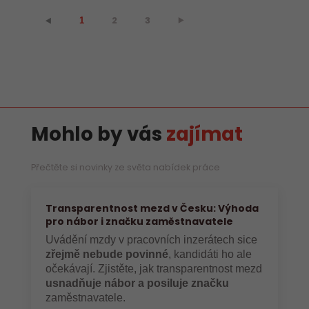
2
3
⯈
⯇
1
Mohlo by vás
zajímat
Přečtěte si novinky ze světa nabídek práce
Transparentnost mezd v Česku: Výhoda
pro nábor i značku zaměstnavatele
Uvádění mzdy v pracovních inzerátech sice
zřejmě nebude povinné
, kandidáti ho ale
očekávají. Zjistěte, jak transparentnost mezd
usnadňuje nábor a posiluje značku
zaměstnavatele.