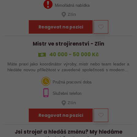
Mimořádná nabídka
Zlín
Reagovat na pozici
Mistr ve strojírenství - Zlín
40 000 - 50 000 Kč
Máte praxi jako koordinátor výroby, mistr nebo team leader a
hledáte novou příležitost v zavedené společnosti s moderním
technologickým vybavením? Reagujte na naši nabídku práce!
Pružná pracovní doba
Služební telefon
Zlín
Reagovat na pozici
Jsi strojař a hledáš změnu? My hledáme