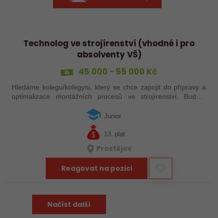
Technolog ve strojírenství (vhodné i pro
absolventy VŠ)
45 000 - 55 000 Kč
Hledáme kolegu/kolegyni, který se chce zapojit do přípravy a
optimalizace montážních procesů ve strojírenství. Budete
plánovat pracovní postupy, řešit technické výzvy přímo ve
výrobě a spolupracovat…
Junior
13. plat
Prostějov
Reagovat na pozici
Načíst další