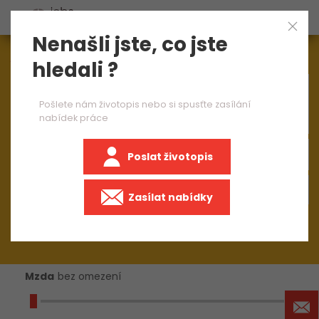
Nenašli jste, co jste
Aktuálně
1545
nabídek práce
hledali ?
×
směnový vedoucí
Pošlete nám životopis nebo si spusťte zasílání
nabídek práce
Poslat životopis
+50 km
Zasílat nabídky
Mzda
bez omezení