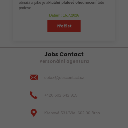
obnáší a jaké je
aktuální platové ohodnocení
této
profese.
Datum: 16.7.2026
Přečíst
Jobs Contact
Personální agentura
dotaz@jobscontact.cz
+420 602 642 915
Křenová 531/69a, 602 00 Brno