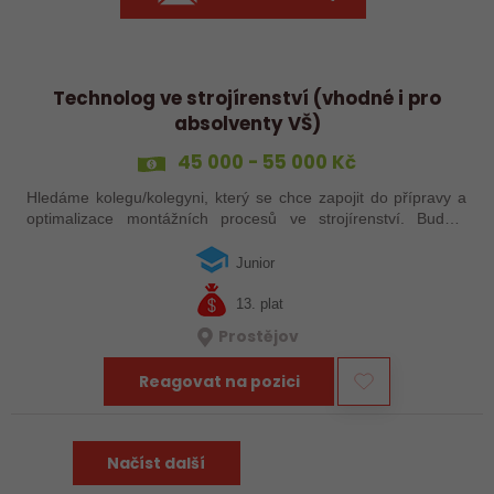
Technolog ve strojírenství (vhodné i pro
absolventy VŠ)
45 000 - 55 000 Kč
Hledáme kolegu/kolegyni, který se chce zapojit do přípravy a
optimalizace montážních procesů ve strojírenství. Budete
plánovat pracovní postupy, řešit technické výzvy přímo ve
výrobě a spolupracovat…
Junior
13. plat
Prostějov
Reagovat na pozici
Načíst další