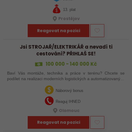
13. plat
Prostějov
Reagovat na pozici
Jsi STROJAŘ/ELEKTRIKÁŘ a nevadí ti
cestování? PŘIHLAŠ SE!
100 000 - 140 000 Kč
Baví Vás montáže, technika a práce v terénu? Chcete se
podílet na realizaci moderních logistických a automatizovaných
systémů po celé Evropě? Ať už jste zkušený šéfmontér,
servisní technik nebo…
Náborový bonus
Reaguj IHNED
Olomouc
Reagovat na pozici