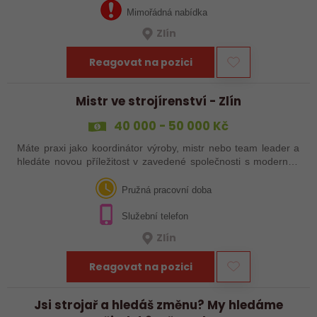
Mimořádná nabídka
Zlín
Reagovat na pozici
Mistr ve strojírenství - Zlín
40 000 - 50 000 Kč
Máte praxi jako koordinátor výroby, mistr nebo team leader a
hledáte novou příležitost v zavedené společnosti s moderním
technologickým vybavením? Reagujte na naši nabídku práce!
Pružná pracovní doba
Služební telefon
Zlín
Reagovat na pozici
Jsi strojař a hledáš změnu? My hledáme