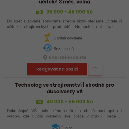
učitele! 3 měs. volna
35 000 - 45 000 Kč
Do specializované soukromé střední školy hledáme učitele či
učitelku strojírenských předmětů. Nemusíte mít praxi ze
školství, stačí zkušenosti ze strojírenství a ochota podělit se o
ně. Máte za sebou…
5 týdnů dovolené
Bez turnusů
Uherské Hradiště
Reagovat na pozici
Technolog ve strojírenství | vhodné pro
absolventy VŠ
40 000 - 55 000 Kč
Dokončuješ VŠ technického směru a chceš nastoupit do
výroby, kde uvidíš výsledky své práce v praxi? Hledáme
juniorního technologa do moderní strojírenské společnosti.
Pozice se zaměřuje především na…
Junior