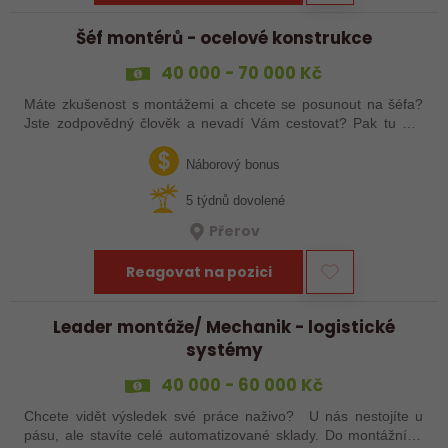
Šéf montérů - ocelové konstrukce
40 000 - 70 000 Kč
Máte zkušenost s montážemi a chcete se posunout na šéfa?
Jste zodpovědný člověk a nevadí Vám cestovat? Pak tu pro
Vás něco máme!
Náborový bonus
5 týdnů dovolené
Přerov
Reagovat na pozici
Leader montáže/ Mechanik - logistické
systémy
40 000 - 60 000 Kč
Chcete vidět výsledek své práce naživo? U nás nestojíte u
pásu, ale stavíte celé automatizované sklady. Do montážního