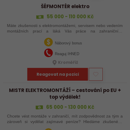
ŠÉFMONTÉR elektro
55 000 - 110 000 Kč
Máte zkušenosti s elektromontážemi, servisem nebo vedením
montážních prací a láká Vás práce na zahraničních
projektech? Nebo jste šikovný elektrikář či elektromontér, který
už nechce být jen „řadový…
Náborový bonus
Reaguj IHNED
Kroměříž
Reagovat na pozici
MISTR ELEKTROMONTÁŽÍ – cestování po EU +
top výdělek!
65 000 - 130 000 Kč
Chcete vést montáže v zahraničí, mít zodpovědnost za tým a
zároveň si vydělat zajímavé peníze? Hledáme zkušeného
elektrotechnika, který se nebojí vzít věci do vlastních rukou –