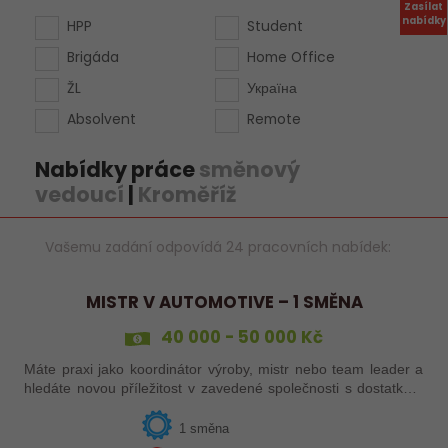
Zasílat
nabídky
HPP
Student
Brigáda
Home Office
ŽL
Україна
Absolvent
Remote
Nabídky práce
směnový
vedoucí
|
Kroměříž
Vašemu zadání odpovídá 24 pracovních nabídek:
MISTR V AUTOMOTIVE – 1 SMĚNA
40 000 - 50 000 Kč
Máte praxi jako koordinátor výroby, mistr nebo team leader a
hledáte novou příležitost v zavedené společnosti s dostatkem
zakázek a bohatou nabídkou firemních benefitů?
1 směna