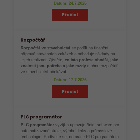
Datum: 24.7.2026
Přečíst
Rozpočtář
Rozpočtář ve stavebnictví
se podílí na finanční
přípravě stavebních zakázek a odhaduje náklady na
jejich realizaci. Zjistěte,
co tato profese obnáší, jaké
znalosti jsou potřeba a jaké mzdy
mohou rozpočtáři
ve stavebnictví očekávat.
Datum: 17.7.2026
Přečíst
PLC programátor
PLC programátor
vyvíjí a upravuje řídicí software pro
automatizované stroje, výrobní linky a průmyslové
technologie. Podívejte se, co práce PLC programátora