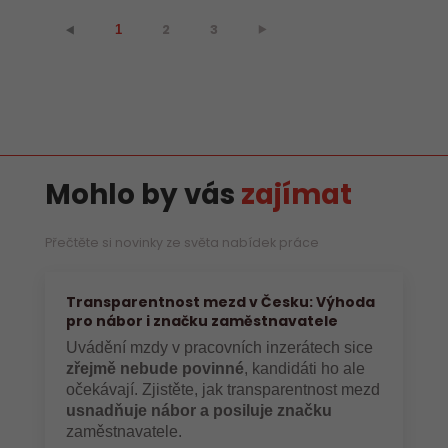
2
3
⯈
⯇
1
Mohlo by vás
zajímat
Přečtěte si novinky ze světa nabídek práce
Transparentnost mezd v Česku: Výhoda
pro nábor i značku zaměstnavatele
Uvádění mzdy v pracovních inzerátech sice
zřejmě nebude povinné
, kandidáti ho ale
očekávají. Zjistěte, jak transparentnost mezd
usnadňuje nábor a posiluje značku
zaměstnavatele.