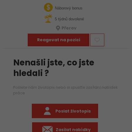
týmu hledáme zkušeného mechanika, který už ví, jak funguje
stavba, umí si…
Náborový bonus
5 týdnů dovolené
Přerov
Reagovat na pozici
Nenašli jste, co jste
hledali ?
Pošlete nám životopis nebo si spusťte zasílání nabídek
práce
Poslat životopis
Zasílat nabídky