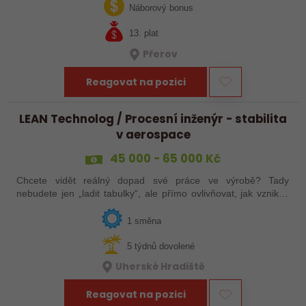
jak ve výrobě, tak…
Náborový bonus
13. plat
Přerov
Reagovat na pozici
LEAN Technolog / Procesní inženýr - stabilita
v aerospace
45 000 - 65 000 Kč
Chcete vidět reálný dopad své práce ve výrobě? Tady
nebudete jen „ladit tabulky“, ale přímo ovlivňovat, jak vznikají
špičkové produkty pro letectví, obrněnou techniku nebo
dopravní systémy. Hledáme…
1 směna
5 týdnů dovolené
Uherské Hradiště
Reagovat na pozici