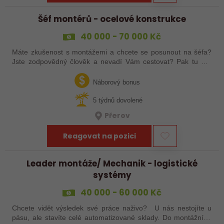
Šéf montérů - ocelové konstrukce
40 000 - 70 000 Kč
Máte zkušenost s montážemi a chcete se posunout na šéfa?
Jste zodpovědný člověk a nevadí Vám cestovat? Pak tu pro
Vás něco máme!
Náborový bonus
5 týdnů dovolené
Přerov
Reagovat na pozici
Leader montáže/ Mechanik - logistické
systémy
40 000 - 60 000 Kč
Chcete vidět výsledek své práce naživo? U nás nestojíte u
pásu, ale stavíte celé automatizované sklady. Do montážního