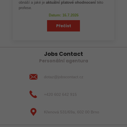
obnáší a jaké je
aktuální platové ohodnocení
této
profese.
Datum: 16.7.2026
Přečíst
Jobs Contact
Personální agentura
dotaz@jobscontact.cz
+420 602 642 915
Křenová 531/69a, 602 00 Brno