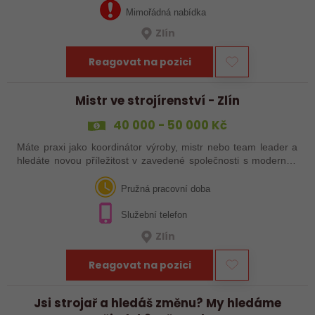
Mimořádná nabídka
Zlín
Reagovat na pozici
Mistr ve strojírenství - Zlín
40 000 - 50 000 Kč
Máte praxi jako koordinátor výroby, mistr nebo team leader a
hledáte novou příležitost v zavedené společnosti s moderním
technologickým vybavením? Reagujte na naši nabídku práce!
Pružná pracovní doba
Služební telefon
Zlín
Reagovat na pozici
Jsi strojař a hledáš změnu? My hledáme