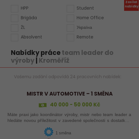
Zasílat
nabídky
HPP
Student
Brigáda
Home Office
ŽL
Україна
Absolvent
Remote
Nabídky práce
team leader do
výroby
|
Kroměříž
Vašemu zadání odpovídá 24 pracovních nabídek:
MISTR V AUTOMOTIVE – 1 SMĚNA
40 000 - 50 000 Kč
Máte praxi jako koordinátor výroby, mistr nebo team leader a
hledáte novou příležitost v zavedené společnosti s dostatkem
zakázek a bohatou nabídkou firemních benefitů?
1 směna