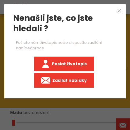
Nenašli jste, co jste
Aktuálně
1544
nabídek práce
hledali ?
×
team leader do výroby
Pošlete nám životopis nebo si spusťte zasílání
nabídek práce
Poslat životopis
+50 km
Zasílat nabídky
Mzda
bez omezení