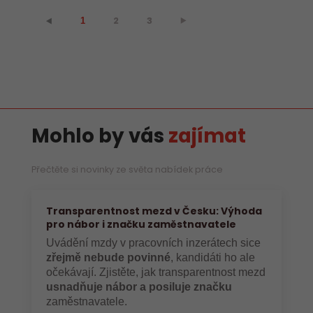
2
3
⯈
⯇
1
Mohlo by vás
zajímat
Přečtěte si novinky ze světa nabídek práce
Transparentnost mezd v Česku: Výhoda
pro nábor i značku zaměstnavatele
Uvádění mzdy v pracovních inzerátech sice
zřejmě nebude povinné
, kandidáti ho ale
očekávají. Zjistěte, jak transparentnost mezd
usnadňuje nábor a posiluje značku
zaměstnavatele.