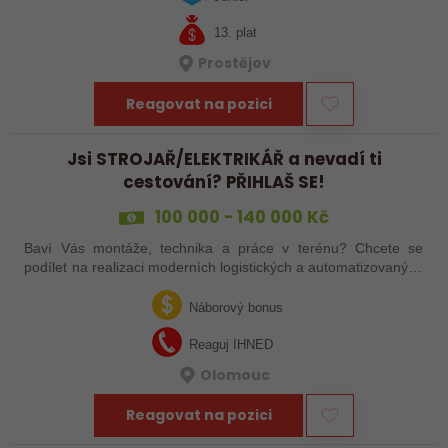
13. plat
Prostějov
Reagovat na pozici
Jsi STROJAŘ/ELEKTRIKÁŘ a nevadí ti
cestování? PŘIHLAŠ SE!
100 000 - 140 000 Kč
Baví Vás montáže, technika a práce v terénu? Chcete se
podílet na realizaci moderních logistických a automatizovaných
systémů po celé Evropě? Ať už jste zkušený šéfmontér,
servisní technik nebo…
Náborový bonus
Reaguj IHNED
Olomouc
Reagovat na pozici