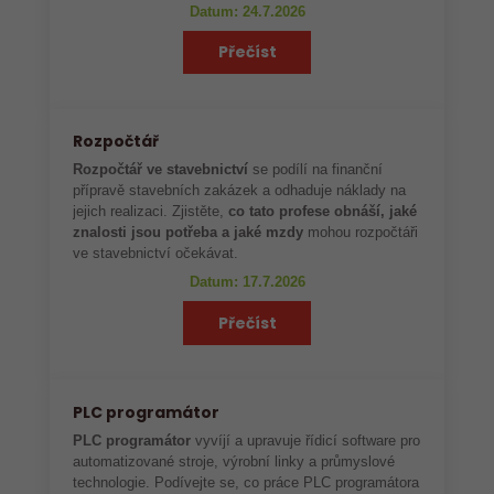
Datum: 24.7.2026
Přečíst
Rozpočtář
Rozpočtář ve stavebnictví
se podílí na finanční
přípravě stavebních zakázek a odhaduje náklady na
jejich realizaci. Zjistěte,
co tato profese obnáší, jaké
znalosti jsou potřeba a jaké mzdy
mohou rozpočtáři
ve stavebnictví očekávat.
Datum: 17.7.2026
Přečíst
PLC programátor
PLC programátor
vyvíjí a upravuje řídicí software pro
automatizované stroje, výrobní linky a průmyslové
technologie. Podívejte se, co práce PLC programátora