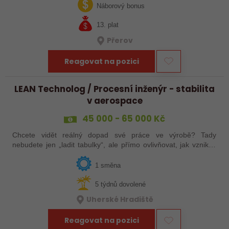
jak ve výrobě, tak…
Náborový bonus
13. plat
Přerov
Reagovat na pozici
LEAN Technolog / Procesní inženýr - stabilita
v aerospace
45 000 - 65 000 Kč
Chcete vidět reálný dopad své práce ve výrobě? Tady
nebudete jen „ladit tabulky“, ale přímo ovlivňovat, jak vznikají
špičkové produkty pro letectví, obrněnou techniku nebo
dopravní systémy. Hledáme…
1 směna
5 týdnů dovolené
Uherské Hradiště
Reagovat na pozici