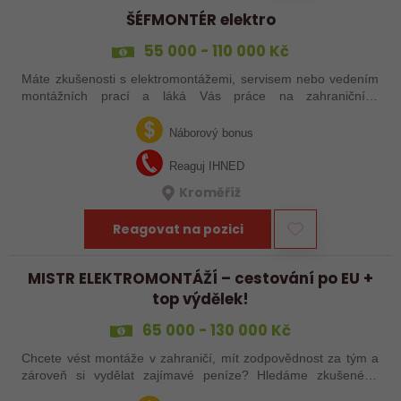
ŠÉFMONTÉR elektro
55 000 - 110 000 Kč
Máte zkušenosti s elektromontážemi, servisem nebo vedením
montážních prací a láká Vás práce na zahraničních
projektech? Nebo jste šikovný elektrikář či elektromontér, který
už nechce být jen „řadový…
Náborový bonus
Reaguj IHNED
Kroměříž
Reagovat na pozici
MISTR ELEKTROMONTÁŽÍ – cestování po EU +
top výdělek!
65 000 - 130 000 Kč
Chcete vést montáže v zahraničí, mít zodpovědnost za tým a
zároveň si vydělat zajímavé peníze? Hledáme zkušeného
elektrotechnika, který se nebojí vzít věci do vlastních rukou –