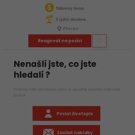
týmu hledáme zkušeného mechanika, který už ví, jak funguje
stavba, umí si…
Náborový bonus
5 týdnů dovolené
Přerov
Reagovat na pozici
Nenašli jste, co jste
hledali ?
Pošlete nám životopis nebo si spusťte zasílání nabídek
práce
Poslat životopis
Zasílat nabídky