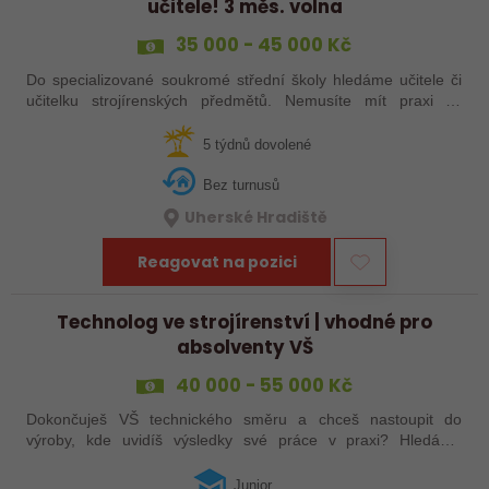
učitele! 3 měs. volna
35 000 - 45 000 Kč
Do specializované soukromé střední školy hledáme učitele či
učitelku strojírenských předmětů. Nemusíte mít praxi ze
školství, stačí zkušenosti ze strojírenství a ochota podělit se o
ně. Máte za sebou…
5 týdnů dovolené
Bez turnusů
Uherské Hradiště
Reagovat na pozici
Technolog ve strojírenství | vhodné pro
absolventy VŠ
40 000 - 55 000 Kč
Dokončuješ VŠ technického směru a chceš nastoupit do
výroby, kde uvidíš výsledky své práce v praxi? Hledáme
juniorního technologa do moderní strojírenské společnosti.
Pozice se zaměřuje především na…
Junior