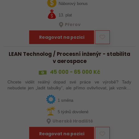
jak ve výrobě, tak…
Náborový bonus
13. plat
Přerov
Reagovat na pozici
LEAN Technolog / Procesní inženýr - stabilita
v aerospace
45 000 - 65 000 Kč
Chcete vidět reálný dopad své práce ve výrobě? Tady
nebudete jen „ladit tabulky“, ale přímo ovlivňovat, jak vznikají
špičkové produkty pro letectví, obrněnou techniku nebo
dopravní systémy. Hledáme…
1 směna
5 týdnů dovolené
Uherské Hradiště
Reagovat na pozici