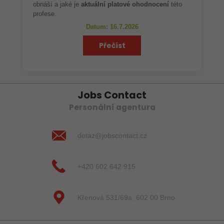
obnáší a jaké je
aktuální platové ohodnocení
této
profese.
Datum: 16.7.2026
Přečíst
Jobs Contact
Personální agentura
dotaz@jobscontact.cz
+420 602 642 915
Křenová 531/69a, 602 00 Brno