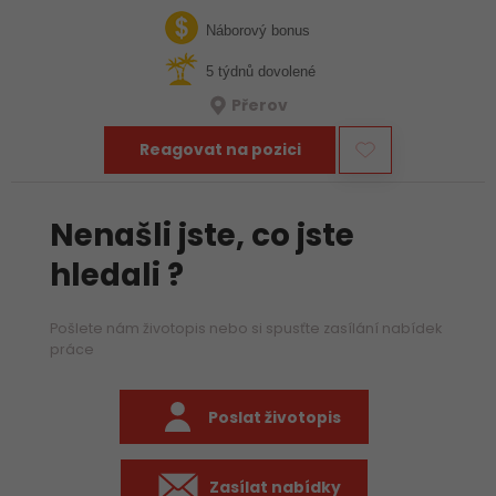
týmu hledáme zkušeného mechanika, který už ví, jak funguje
stavba, umí si…
Náborový bonus
5 týdnů dovolené
Přerov
Reagovat na pozici
Nenašli jste, co jste
hledali ?
Pošlete nám životopis nebo si spusťte zasílání nabídek
práce
Poslat životopis
Zasílat nabídky