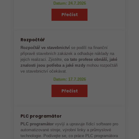
Datum: 24.7.2026
Přečíst
Rozpočtář
Rozpočtář ve stavebnictví
se podílí na finanční
přípravě stavebních zakázek a odhaduje náklady na
jejich realizaci. Zjistěte,
co tato profese obnáší, jaké
znalosti jsou potřeba a jaké mzdy
mohou rozpočtáři
ve stavebnictví očekávat.
Datum: 17.7.2026
Přečíst
PLC programátor
PLC programátor
vyvíjí a upravuje řídicí software pro
automatizované stroje, výrobní linky a průmyslové
technologie. Podívejte se, co práce PLC programátora