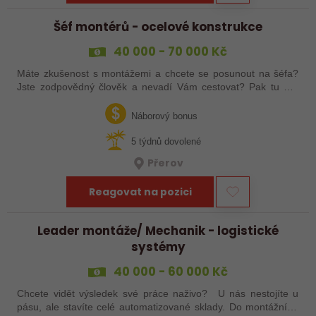
Šéf montérů - ocelové konstrukce
40 000 - 70 000 Kč
Máte zkušenost s montážemi a chcete se posunout na šéfa?
Jste zodpovědný člověk a nevadí Vám cestovat? Pak tu pro
Vás něco máme!
Náborový bonus
5 týdnů dovolené
Přerov
Reagovat na pozici
Leader montáže/ Mechanik - logistické
systémy
40 000 - 60 000 Kč
Chcete vidět výsledek své práce naživo? U nás nestojíte u
pásu, ale stavíte celé automatizované sklady. Do montážního