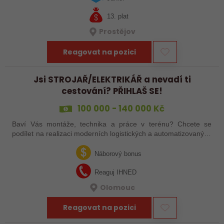
13. plat
Prostějov
Reagovat na pozici
Jsi STROJAŘ/ELEKTRIKÁŘ a nevadí ti
cestování? PŘIHLAŠ SE!
100 000 - 140 000 Kč
Baví Vás montáže, technika a práce v terénu? Chcete se
podílet na realizaci moderních logistických a automatizovaných
systémů po celé Evropě? Ať už jste zkušený šéfmontér,
servisní technik nebo…
Náborový bonus
Reaguj IHNED
Olomouc
Reagovat na pozici