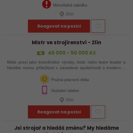
Mimořádná nabídka
Zlín
Reagovat na pozici
Mistr ve strojírenství - Zlín
40 000 - 50 000 Kč
Máte praxi jako koordinátor výroby, mistr nebo team leader a
hledáte novou příležitost v zavedené společnosti s moderním
technologickým vybavením? Reagujte na naši nabídku práce!
Pružná pracovní doba
Služební telefon
Zlín
Reagovat na pozici
Jsi strojař a hledáš změnu? My hledáme