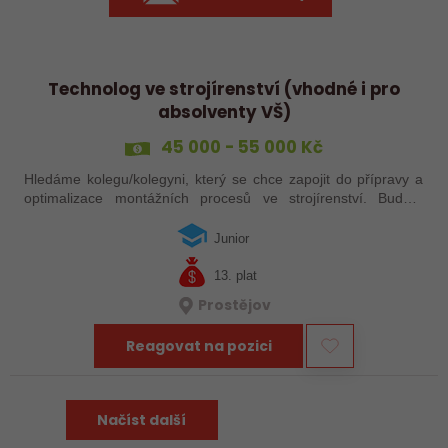
Technolog ve strojírenství (vhodné i pro
absolventy VŠ)
45 000 - 55 000 Kč
Hledáme kolegu/kolegyni, který se chce zapojit do přípravy a
optimalizace montážních procesů ve strojírenství. Budete
plánovat pracovní postupy, řešit technické výzvy přímo ve
výrobě a spolupracovat…
Junior
13. plat
Prostějov
Reagovat na pozici
Načíst další