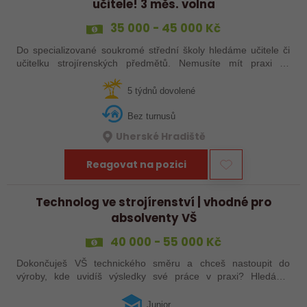
učitele! 3 měs. volna
35 000 - 45 000 Kč
Do specializované soukromé střední školy hledáme učitele či
učitelku strojírenských předmětů. Nemusíte mít praxi ze
školství, stačí zkušenosti ze strojírenství a ochota podělit se o
ně. Máte za sebou…
5 týdnů dovolené
Bez turnusů
Uherské Hradiště
Reagovat na pozici
Technolog ve strojírenství | vhodné pro
absolventy VŠ
40 000 - 55 000 Kč
Dokončuješ VŠ technického směru a chceš nastoupit do
výroby, kde uvidíš výsledky své práce v praxi? Hledáme
juniorního technologa do moderní strojírenské společnosti.
Pozice se zaměřuje především na…
Junior