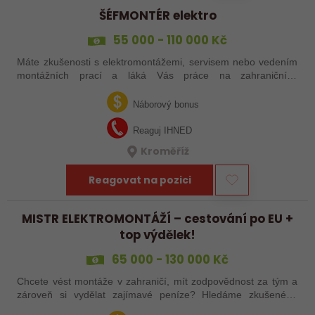
ŠÉFMONTÉR elektro
55 000 - 110 000 Kč
Máte zkušenosti s elektromontážemi, servisem nebo vedením
montážních prací a láká Vás práce na zahraničních
projektech? Nebo jste šikovný elektrikář či elektromontér, který
už nechce být jen „řadový…
Náborový bonus
Reaguj IHNED
Kroměříž
Reagovat na pozici
MISTR ELEKTROMONTÁŽÍ – cestování po EU +
top výdělek!
65 000 - 130 000 Kč
Chcete vést montáže v zahraničí, mít zodpovědnost za tým a
zároveň si vydělat zajímavé peníze? Hledáme zkušeného
elektrotechnika, který se nebojí vzít věci do vlastních rukou –