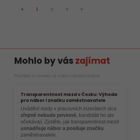
2
3
⯈
⯇
1
Mohlo by vás
zajímat
Přečtěte si novinky ze světa nabídek práce
Transparentnost mezd v Česku: Výhoda
pro nábor i značku zaměstnavatele
Uvádění mzdy v pracovních inzerátech sice
zřejmě nebude povinné
, kandidáti ho ale
očekávají. Zjistěte, jak transparentnost mezd
usnadňuje nábor a posiluje značku
zaměstnavatele.