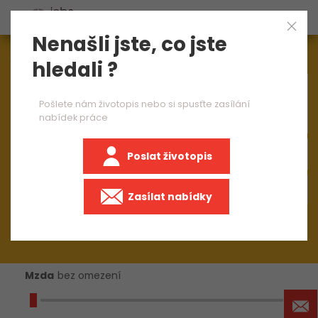
Nenašli jste, co jste
Aktuálně
1545
nabídek práce
hledali ?
×
teamleader ve výrobě 1 směna
Pošlete nám životopis nebo si spusťte zasílání
nabídek práce
Poslat životopis
+50 km
Zasílat nabídky
Mzda
bez omezení