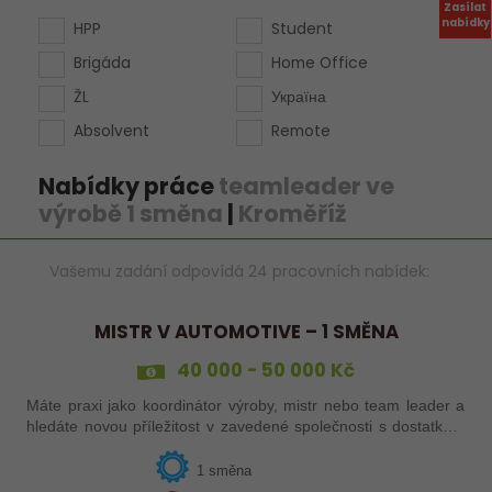
Zasílat
nabídky
HPP
Student
Brigáda
Home Office
ŽL
Україна
Absolvent
Remote
Nabídky práce
teamleader ve
výrobě 1 směna
|
Kroměříž
Vašemu zadání odpovídá 24 pracovních nabídek:
MISTR V AUTOMOTIVE – 1 SMĚNA
40 000 - 50 000 Kč
Máte praxi jako koordinátor výroby, mistr nebo team leader a
hledáte novou příležitost v zavedené společnosti s dostatkem
zakázek a bohatou nabídkou firemních benefitů?
1 směna