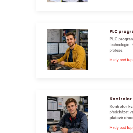
PLC prog
PLC program
technologie. 
profese.
Mzdy pod lu
Kontrolor 
Kontrolor kv
předcházet vz
platové ohod
Mzdy pod lu