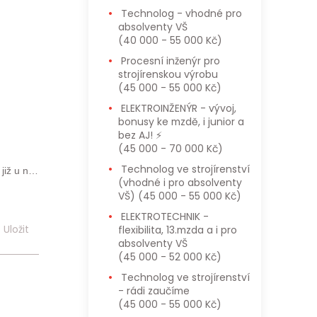
Technolog - vhodné pro
absolventy VŠ
(40 000 - 55 000 Kč)
Procesní inženýr pro
strojírenskou výrobu
(45 000 - 55 000 Kč)
ELEKTROINŽENÝR - vývoj,
bonusy ke mzdě, i junior a
bez AJ! ⚡
(45 000 - 70 000 Kč)
Technolog ve strojírenství
již u nás
(vhodné i pro absolventy
VŠ)
(45 000 - 55 000 Kč)
ELEKTROTECHNIK -
e pro ně
Uložit
flexibilita, 13.mzda a i pro
absolventy VŠ
(45 000 - 52 000 Kč)
ní údaje
Technolog ve strojírenství
s Obecným
- rádi zaučíme
atelům a
(45 000 - 55 000 Kč)
 a osobní