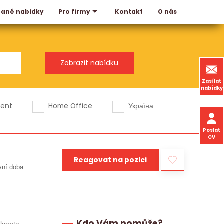
rané nabídky
Kontakt
O nás
Pro firmy
Zasílat
nabídky
dent
Home Office
Україна
Poslat
CV
Reagovat na pozici
vní doba
Kdo Vám pomůže?