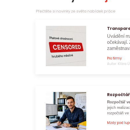
Přečtěte si novinky ze světa nabídek práce
Transpare
Uvádění mz
očekávají. 
zaměstnava
Pro firmy
Autor: Klára 
Rozpočtář
Rozpočtář ve
jejich realizac
rozpočtáři ve
Mzdy pod lu