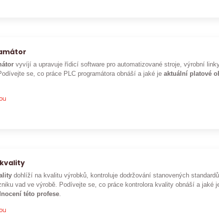
ramátor
átor
vyvíjí a upravuje řídicí software pro automatizované stroje, výrobní lin
Podívejte se, co práce PLC programátora obnáší a jaké je
aktuální platové 
pou
kvality
ality
dohlíží na kvalitu výrobků, kontroluje dodržování stanovených standar
niku vad ve výrobě. Podívejte se, co práce kontrolora kvality obnáší a jaké 
nocení této profese
.
pou