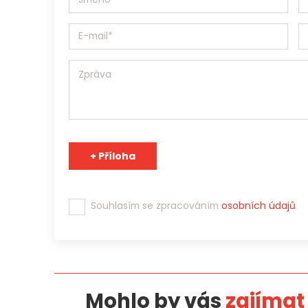
údaje může v souladu s účelem poskytnout třetím stranám
Tým Jobs Contact se těší na spolupráci s Vámi!
Souhlasím se zpracováním
osobních údajů
Mohlo by vás
zajímat