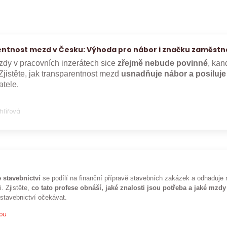
ntnost mezd v Česku: Výhoda pro nábor i značku zaměstn
dy v pracovních inzerátech sice
zřejmě nebude povinné
, kan
Zjistěte, jak transparentnost mezd
usnadňuje nábor a posiluj
tele.
Uhlířová
 stavebnictví
se podílí na finanční přípravě stavebních zakázek a odhaduje 
i. Zjistěte,
co tato profese obnáší, jaké znalosti jsou potřeba a jaké mzdy
 stavebnictví očekávat.
pou