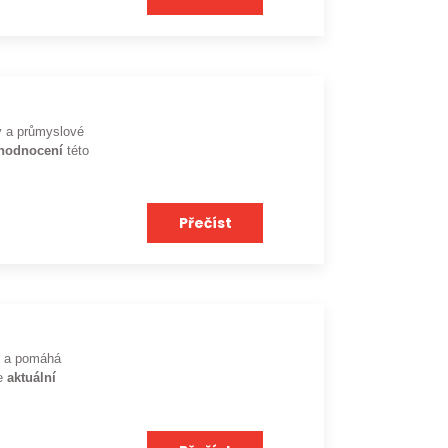
ky a průmyslové
ohodnocení
této
Přečíst
dů a pomáhá
je
aktuální