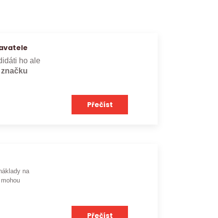
avatele
didáti ho ale
e značku
Přečíst
náklady na
mohou
Přečíst