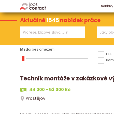
Nabídky
Aktuálně
1545
nabídek práce
Mzda
bez omezení
HPP
Rem
Technik montáže v zakázkové v
44 000 - 53 000 Kč
Prostějov