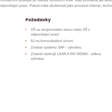
montážních postupů při stavbě výrobních linek. Rádi přivítáme jak abso
 odpovídající praxí. Pokud máte zkušenosti jako procesní inženýr, techn
Požadavky
VŠ ve strojírenském oboru nebo SŠ s
odpovídající praxí
AJ na komunikativní úrovni
Znalost systému SAP - výhodou
Znalost nástrojů LEAN A SIX SIGMA - velkou
výhodou