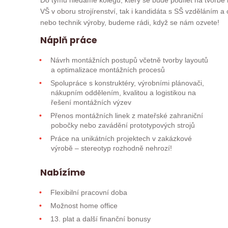
Do týmu hledáme kolegu, který se bude podílet na tvorbě 
VŠ v oboru strojírenství, tak i kandidáta s SŠ vzděláním a
nebo technik výroby, budeme rádi, když se nám ozvete!
Náplň práce
Návrh montážních postupů včetně tvorby layoutů
a optimalizace montážních procesů
Spolupráce s konstruktéry, výrobními plánovači,
nákupním oddělením, kvalitou a logistikou na
řešení montážních výzev
Přenos montážních linek z mateřské zahraniční
pobočky nebo zavádění prototypových strojů
Práce na unikátních projektech v zakázkové
výrobě – stereotyp rozhodně nehrozí!
Nabízíme
Flexibilní pracovní doba
Možnost home office
13. plat a další finanční bonusy