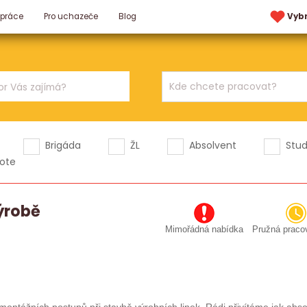
 práce
Pro uchazeče
Blog
Vyb
Brigáda
ŽL
Absolvent
Stu
ote
ýrobě
Mimořádná nabídka
Pružná praco