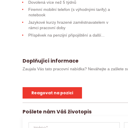
Dovolená více než 5 týdnů
Firemní mobilní telefon (s výhodnými tarify) a
notebook
Jazykové kurzy hrazené zaměstnavatelem v
rámci pracovní doby
Příspěvek na penzijní připojištění a další...
Doplňující informace
Zaujala Vás tato pracovní nabídka? Neváhejte a zašlete sv
absolvoval/a pohovor, můžete kontaktovat přímo svého ko
Uchazeče, kteří postoupí do užšího kola, budeme kont
Reagovat na pozici
nalezneme jinou vhodnou pracovní nabídku.
Jobs Contact Personal, s.r.o. se sídlem v Brně, Křen
Pošlete nám Váš životopis
(životopis, případně další materiály) zpracovávat v sou
nařízením o ochraně osobních údajů (EU) 2016/679
zprostředkování zaměstnání. Jobs Contact je pracovní a