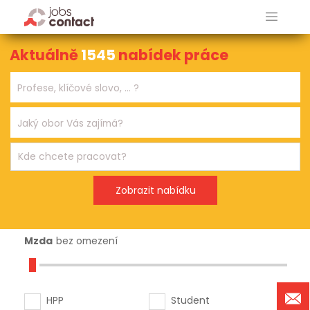
Aktuálně
1545
nabídek práce
Mzda
bez omezení
HPP
Student