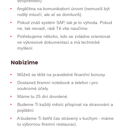
strojírenství).
Angličtina na komunikativní úrovni (nemusíš být
rodilý mluvčí, ale ať se domluvíš).
Pokud znáš systém SAP, tak je to výhoda. Pokud
ne, tak nevadí, rádi Tě vše naučíme.
Potřebujeme někoho, kdo se zvládne orientovat
ve výkresové dokumentaci a má technické
myšlení.
Nabízíme
Můžeš se těšit na pravidelné finanční bonusy.
Dostaneš firemní notebook a telefon i pro
soukromé účely.
Máme tu 25 dní dovolené.
Budeme Ti každý měsíc přispívat na stravování a
pojištění.
A budeme Ti šetřit čas strávený v kuchyni - máme
tu výbornou firemní restauraci.