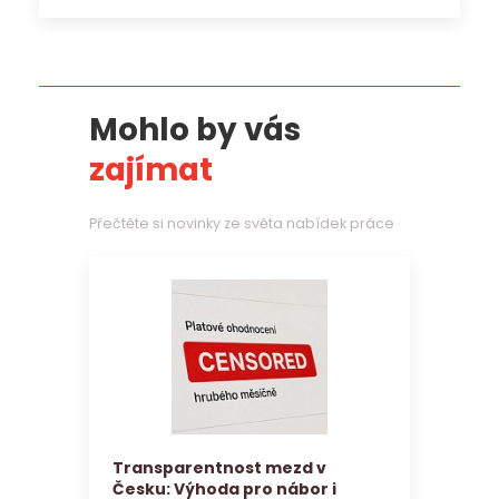
Mohlo by vás
zajímat
Přečtěte si novinky ze světa nabídek práce
Transparentnost mezd v
Česku: Výhoda pro nábor i