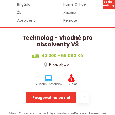
Zasílat
Brigáda
Home Office
nabídky
ŽL
Україна
Absolvent
Remote
Technolog - vhodné pro
absolventy VŠ
40 000 - 55 000 Kč
Prostějov
Služební notebook
13. plat
Reagovat na pozici
Máš VŠ vzdělání a rád bys nastartoval/a svou kariéru na