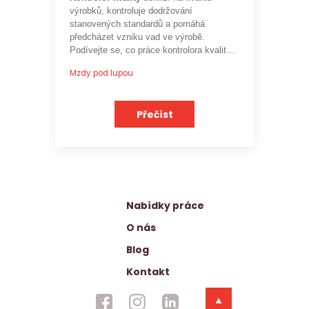
výrobků, kontroluje dodržování
stanovených standardů a pomáhá
předcházet vzniku vad ve výrobě.
Podívejte se, co práce kontrolora kvality
obnáší a jaké je
aktuální platové
Mzdy pod lupou
ohodnocení této profese
.
Přečíst
Nabídky práce
O nás
Blog
Kontakt