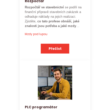
Rozpočtář
Rozpočtář ve stavebnictví
se podílí na
finanční přípravě stavebních zakázek a
odhaduje náklady na jejich realizaci.
Zjistěte,
co tato profese obnáší, jaké
znalosti jsou potřeba a jaké mzdy
mohou rozpočtáři ve stavebnictví
Mzdy pod lupou
očekávat.
Přečíst
PLC programátor