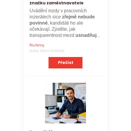
značku zaměstnavatele
Uvádění mzdy v pracovních
inzerátech sice
zřejmě nebude
povinné
, kandidáti ho ale
očekávají. Zjistěte, jak
transparentnost mezd
usnadňuje
nábor a posiluje značku
Pro firmy
zaměstnavatele.
Autor: Klára Uhlířová
Přečíst