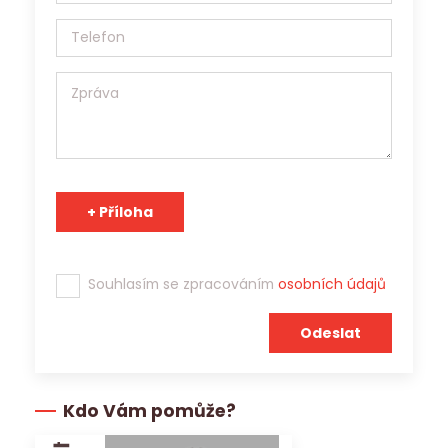
agentura s platným povolením Generálního ředitelství
Úřadu práce ČR a osobní údaje může v souladu s účelem
poskytnout třetím stranám.
Tým Jobs Contact se těší na spolupráci s Vámi!
Souhlasím se zpracováním
osobních údajů
Kdo Vám pomůže?