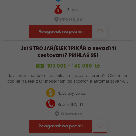
13. plat
Prostějov
Reagovat na pozici
Jsi STROJAŘ/ELEKTRIKÁŘ a nevadí ti
cestování? PŘIHLAŠ SE!
100 000 - 140 000 Kč
Baví Vás montáže, technika a práce v terénu? Chcete se
podílet na realizaci moderních logistických a automatizovaných
systémů po celé Evropě? Ať už jste zkušený šéfmontér,
servisní technik nebo…
Náborový bonus
Reaguj IHNED
Olomouc
Reagovat na pozici