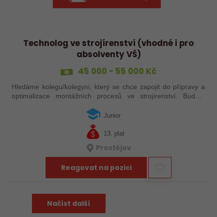
Technolog ve strojírenství (vhodné i pro
absolventy VŠ)
45 000 - 55 000 Kč
Hledáme kolegu/kolegyni, který se chce zapojit do přípravy a
optimalizace montážních procesů ve strojírenství. Budete
plánovat pracovní postupy, řešit technické výzvy přímo ve
výrobě a spolupracovat…
Junior
13. plat
Prostějov
Reagovat na pozici
Načíst další