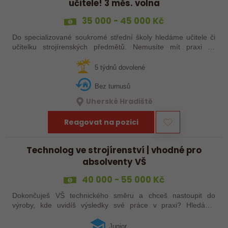
učitele! 3 měs. volna
35 000 - 45 000 Kč
Do specializované soukromé střední školy hledáme učitele či
učitelku strojírenských předmětů. Nemusíte mít praxi ze
školství, stačí zkušenosti ze strojírenství a ochota podělit se o
ně. Máte za sebou…
5 týdnů dovolené
Bez turnusů
Uherské Hradiště
Reagovat na pozici
Technolog ve strojírenství | vhodné pro
absolventy VŠ
40 000 - 55 000 Kč
Dokončuješ VŠ technického směru a chceš nastoupit do
výroby, kde uvidíš výsledky své práce v praxi? Hledáme
juniorního technologa do moderní strojírenské společnosti.
Pozice se zaměřuje především na…
Junior