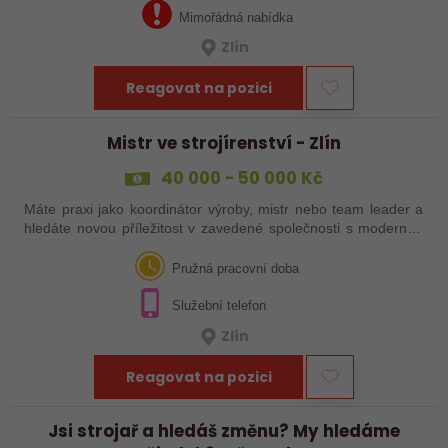
Mimořádná nabídka
Zlín
Reagovat na pozici
Mistr ve strojírenství - Zlín
40 000 - 50 000 Kč
Máte praxi jako koordinátor výroby, mistr nebo team leader a
hledáte novou příležitost v zavedené společnosti s moderním
technologickým vybavením? Reagujte na naši nabídku práce!
Pružná pracovní doba
Služební telefon
Zlín
Reagovat na pozici
Jsi strojař a hledáš změnu? My hledáme