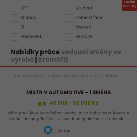
Zasílat
nabídky
HPP
Student
Brigáda
Home Office
ŽL
Україна
Absolvent
Remote
Nabídky práce
vedoucí směny ve
výrobě
|
Kroměříž
Vašemu zadání odpovídá 24 pracovních nabídek:
MISTR V AUTOMOTIVE – 1 SMĚNA
40 000 - 50 000 Kč
Máte praxi jako koordinátor výroby, mistr nebo team leader a
hledáte novou příležitost v zavedené společnosti s dostatkem
zakázek a bohatou nabídkou firemních benefitů?
1 směna