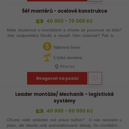
Šéf montérů - ocelové konstrukce
40 000 - 70 000 Kč
Máte zkušenost s montážemi a chcete se posunout na šéfa?
Jste zodpovědný člověk a nevadí Vám cestovat? Pak tu pro
Vás něco máme!
Náborový bonus
5 týdnů dovolené
Přerov
Reagovat na pozici
Leader montáže/ Mechanik - logistické
systémy
40 000 - 60 000 Kč
Chcete vidět výsledek své práce naživo? U nás nestojíte u
pásu, ale stavíte celé automatizované sklady. Do montážního