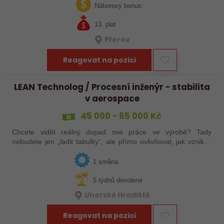
jak ve výrobě, tak…
Náborový bonus
13. plat
Přerov
Reagovat na pozici
LEAN Technolog / Procesní inženýr - stabilita
v aerospace
45 000 - 65 000 Kč
Chcete vidět reálný dopad své práce ve výrobě? Tady
nebudete jen „ladit tabulky“, ale přímo ovlivňovat, jak vznikají
špičkové produkty pro letectví, obrněnou techniku nebo
dopravní systémy. Hledáme…
1 směna
5 týdnů dovolené
Uherské Hradiště
Reagovat na pozici