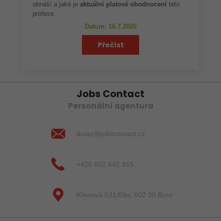
obnáší a jaké je
aktuální platové ohodnocení
této
profese.
Datum: 16.7.2026
Přečíst
Jobs Contact
Personální agentura
dotaz@jobscontact.cz
+420 602 642 915
Křenová 531/69a, 602 00 Brno