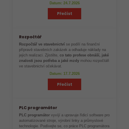
Datum: 24.7.2026
Přečíst
Rozpočtář
Rozpočtář ve stavebnictví
se podílí na finanční
přípravě stavebních zakázek a odhaduje náklady na
jejich realizaci. Zjistěte,
co tato profese obnáší, jaké
znalosti jsou potřeba a jaké mzdy
mohou rozpočtáři
ve stavebnictví očekávat.
Datum: 17.7.2026
Přečíst
PLC programátor
PLC programátor
vyvíjí a upravuje řídicí software pro
automatizované stroje, výrobní linky a průmyslové
technologie. Podívejte se, co práce PLC programátora