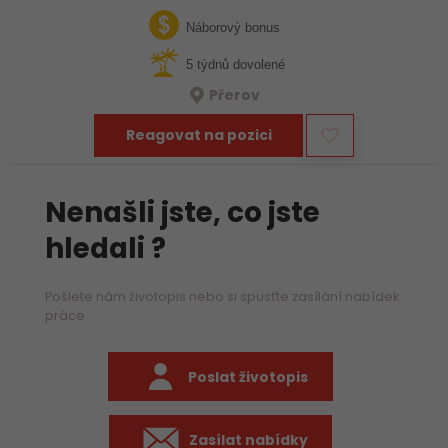
týmu hledáme zkušeného mechanika, který už ví, jak funguje
stavba, umí si…
Náborový bonus
5 týdnů dovolené
Přerov
Reagovat na pozici
Nenašli jste, co jste
hledali ?
Pošlete nám životopis nebo si spusťte zasílání nabídek
práce
Poslat životopis
Zasílat nabídky