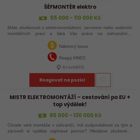
ŠÉFMONTÉR elektro
55 000 - 110 000 Kč
Máte zkušenosti s elektromontážemi, servisem nebo vedením
montážních prací a láká Vás práce na zahraničních
projektech? Nebo jste šikovný elektrikář či elektromontér, který
už nechce být jen „řadový…
Náborový bonus
Reaguj IHNED
Kroměříž
Reagovat na pozici
MISTR ELEKTROMONTÁŽÍ – cestování po EU +
top výdělek!
65 000 - 130 000 Kč
Chcete vést montáže v zahraničí, mít zodpovědnost za tým a
zároveň si vydělat zajímavé peníze? Hledáme zkušeného
elektrotechnika, který se nebojí vzít věci do vlastních rukou –