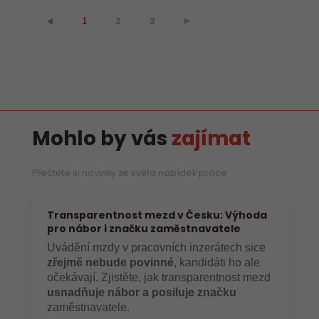
2
3
⯈
⯇
1
Mohlo by vás
zajímat
Přečtěte si novinky ze světa nabídek práce
Transparentnost mezd v Česku: Výhoda
pro nábor i značku zaměstnavatele
Uvádění mzdy v pracovních inzerátech sice
zřejmě nebude povinné
, kandidáti ho ale
očekávají. Zjistěte, jak transparentnost mezd
usnadňuje nábor a posiluje značku
zaměstnavatele.