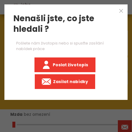
Nenašli jste, co jste
Aktuálně
1544
nabídek práce
hledali ?
×
vedoucí směny ve výrobě
Pošlete nám životopis nebo si spusťte zasílání
nabídek práce
Poslat životopis
+50 km
Zasílat nabídky
Mzda
bez omezení