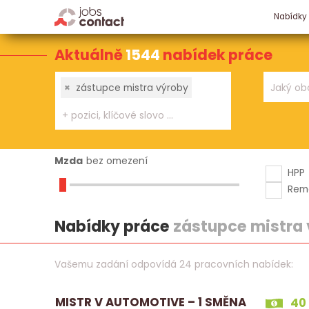
Nabídky
Aktuálně
1544
nabídek práce
×
zástupce mistra výroby
Mzda
bez omezení
HPP
Rem
Nabídky práce
zástupce mistra
Vašemu zadání odpovídá 24 pracovních nabídek:
MISTR V AUTOMOTIVE – 1 SMĚNA
40 