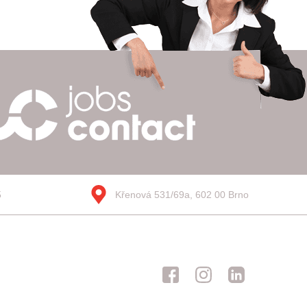
5
Křenová 531/69a, 602 00 Brno