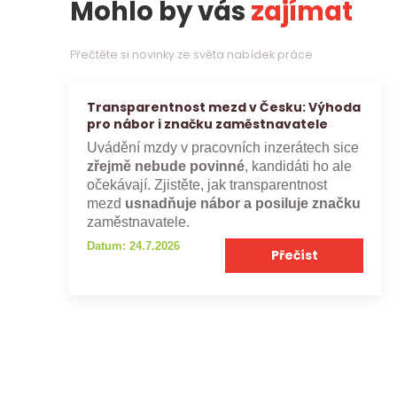
Mohlo by vás
zajímat
Přečtěte si novinky ze světa nabídek práce
Transparentnost mezd v Česku: Výhoda
pro nábor i značku zaměstnavatele
Uvádění mzdy v pracovních inzerátech sice
zřejmě nebude povinné
, kandidáti ho ale
očekávají. Zjistěte, jak transparentnost
mezd
usnadňuje nábor a posiluje značku
zaměstnavatele.
Datum: 24.7.2026
Přečíst