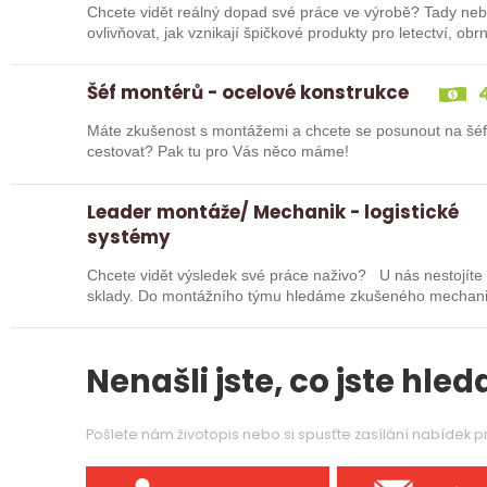
Chcete vidět reálný dopad své práce ve výrobě? Tady nebud
ovlivňovat, jak vznikají špičkové produkty pro letectví, o
Hledáme…
Šéf montérů - ocelové konstrukce
4
Máte zkušenost s montážemi a chcete se posunout na šé
cestovat? Pak tu pro Vás něco máme!
Leader montáže/ Mechanik - logistické
systémy
Chcete vidět výsledek své práce naživo? U nás nestojíte 
sklady. Do montážního týmu hledáme zkušeného mechanika,
Nenašli jste, co jste hleda
Pošlete nám životopis nebo si spusťte zasílání nabídek 