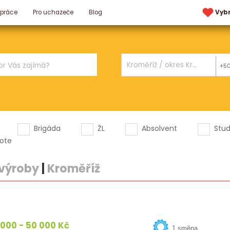
 práce
Pro uchazeče
Blog
Vyb
+5
Brigáda
ŽL
Absolvent
Stu
ote
 výroby
|
Kroměříž
000 - 50 000 Kč
1 směna