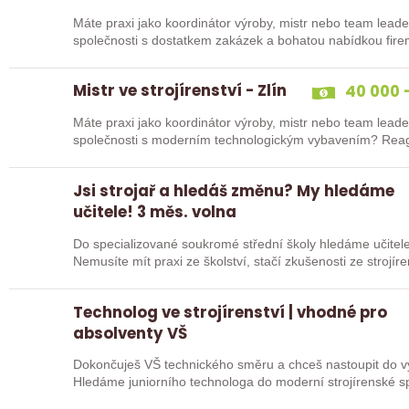
Máte praxi jako koordinátor výroby, mistr nebo team leade
společnosti s dostatkem zakázek a bohatou nabídkou fire
Mistr ve strojírenství - Zlín
40 000 -
Máte praxi jako koordinátor výroby, mistr nebo team leade
společnosti
Jsi strojař a hledáš změnu? My hledáme
učitele! 3 měs. volna
Do specializované soukromé střední školy hledáme učitele 
Nemusíte mít praxi ze školství, stačí zkušenosti ze strojír
sebou…
Technolog ve strojírenství | vhodné pro
absolventy VŠ
Dokončuješ VŠ technického směru a chceš nastoupit do vý
Hledáme juniorního technologa do moderní strojírenské společnosti. Pozice se zam
na…