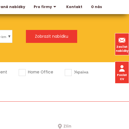
rané nabídky
Kontakt
O nás
Pro firmy
0 km
Zasílat
nabídky
dent
Home Office
Україна
Poslat
CV
Zlín