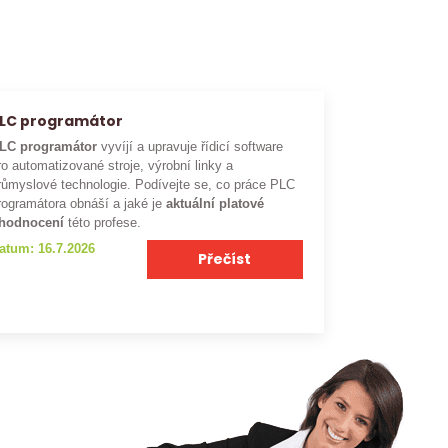
LC programátor
LC programátor
vyvíjí a upravuje řídicí software
ro automatizované stroje, výrobní linky a
růmyslové technologie. Podívejte se, co práce PLC
rogramátora obnáší a jaké je
aktuální platové
hodnocení
této profese.
atum: 16.7.2026
Přečíst