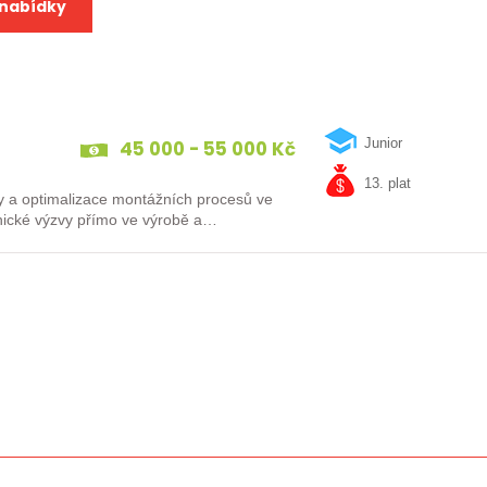
 nabídky
45 000 - 55 000 Kč
Junior
13. plat
vy a optimalizace montážních procesů ve
hnické výzvy přímo ve výrobě a