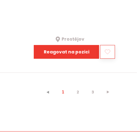
Prostějov
Reagovat na pozici
2
3
⯈
⯇
1