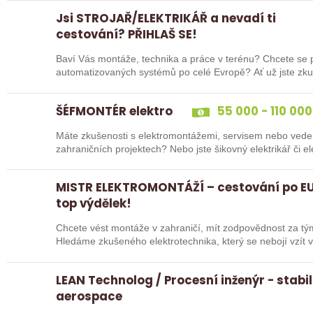
Jsi STROJAŘ/ELEKTRIKÁŘ a nevadí ti
cestování? PŘIHLAŠ SE!
Baví Vás montáže, technika a práce v terénu? Chcete se po
automatizovaných systém
ŠÉFMONTÉR elektro
55 000 - 110 000
Máte zkušenosti s elektromontážemi, servisem nebo vede
zahraničních projektech? Nebo jste šikovný elektrikář či e
„řadový…
MISTR ELEKTROMONTÁŽÍ – cestování po EU
top výdělek!
Chcete vést montáže v zahraničí, mít zodpovědnost za tý
Hledáme zkušeného elektrotechnika, který se nebojí vzít v
LEAN Technolog / Procesní inženýr - stabil
aerospace