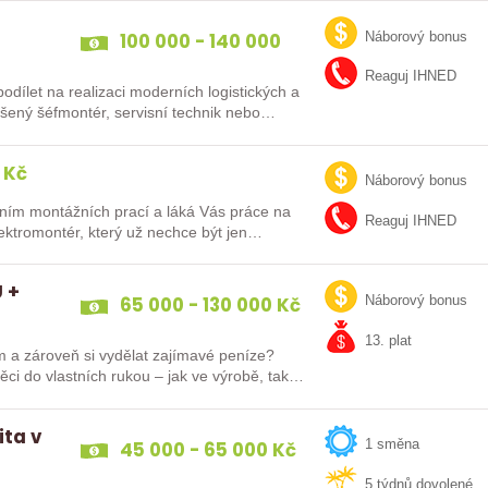
100 000 - 140 000
Náborový bonus
Kč
Reaguj IHNED
dílet na realizaci moderních logistických a
ů po celé Evropě? Ať už jste zkušený šéfmontér, servisní technik nebo…
 Kč
Náborový bonus
ním montážních prací a láká Vás práce na
Reaguj IHNED
lektromontér, který už nechce být jen
 +
65 000 - 130 000 Kč
Náborový bonus
13. plat
m a zároveň si vydělat zajímavé peníze?
ěci do vlastních rukou – jak ve výrobě, tak…
ita v
45 000 - 65 000 Kč
1 směna
5 týdnů dovolené