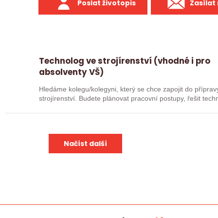
Poslat životopis
Zasílat
Technolog ve strojírenství (vhodné i pro
absolventy VŠ)
Hledáme kolegu/kolegyni, který se chce zapojit do přípra
strojírenství. Budete plánovat pracovní postupy, řešit tec
spolupracovat…
Načíst další