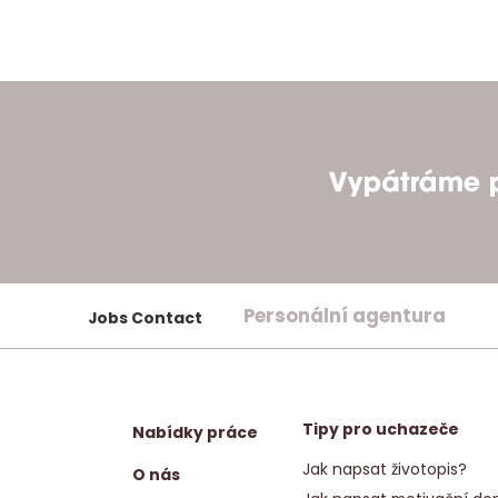
Personální agentura
Jobs Contact
Tipy pro uchazeče
Nabídky práce
Jak napsat životopis?
O nás