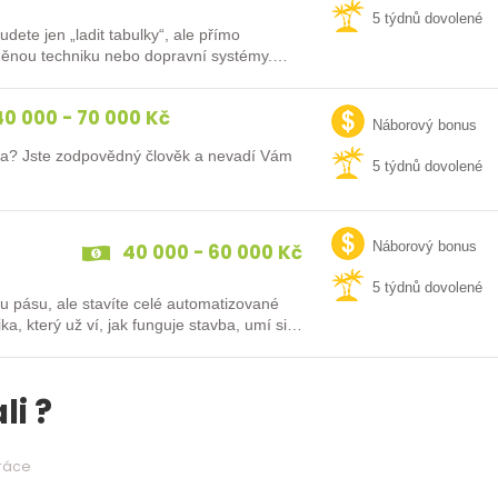
5 týdnů dovolené
ete jen „ladit tabulky“, ale přímo
brněnou techniku nebo dopravní systémy.
0 000 - 70 000 Kč
Náborový bonus
fa? Jste zodpovědný člověk a nevadí Vám
5 týdnů dovolené
40 000 - 60 000 Kč
Náborový bonus
5 týdnů dovolené
u pásu, ale stavíte celé automatizované
 který už ví, jak funguje stavba, umí si…
li ?
práce