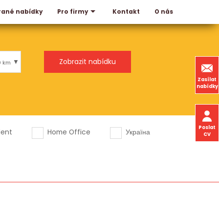
rané nabídky
Kontakt
O nás
Pro firmy
0 km
Zasílat
nabídky
Poslat
dent
Home Office
Україна
CV