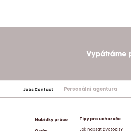
Personální agentura
Jobs Contact
Tipy pro uchazeče
Nabídky práce
Jak napsat životopis?
O nás