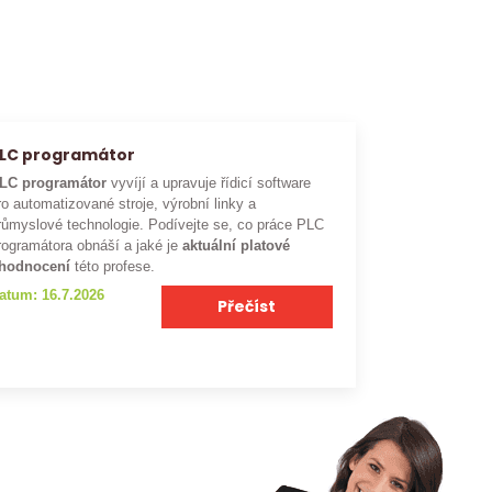
LC programátor
LC programátor
vyvíjí a upravuje řídicí software
ro automatizované stroje, výrobní linky a
růmyslové technologie. Podívejte se, co práce PLC
rogramátora obnáší a jaké je
aktuální platové
hodnocení
této profese.
atum: 16.7.2026
Přečíst