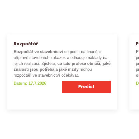
Rozpočtář
P
Rozpočtář ve stavebnictví
se podílí na finanční
P
přípravě stavebních zakázek a odhaduje náklady na
p
jejich realizaci. Zjistěte,
co tato profese obnáší, jaké
p
znalosti jsou potřeba a jaké mzdy
mohou
p
rozpočtáři ve stavebnictví očekávat.
o
Datum: 17.7.2026
D
Přečíst