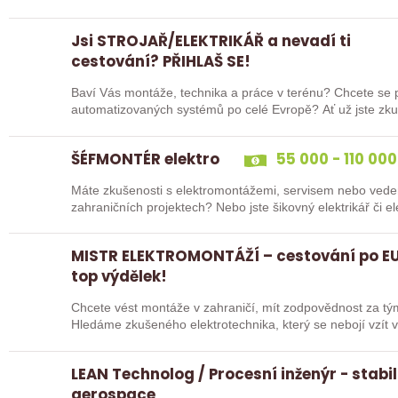
na…
Jsi STROJAŘ/ELEKTRIKÁŘ a nevadí ti
cestování? PŘIHLAŠ SE!
Baví Vás montáže, technika a práce v terénu? Chcete se po
automatizovaných systém
ŠÉFMONTÉR elektro
55 000 - 110 000
Máte zkušenosti s elektromontážemi, servisem nebo vede
zahraničních projektech? Nebo jste šikovný elektrikář či e
„řadový…
MISTR ELEKTROMONTÁŽÍ – cestování po EU
top výdělek!
Chcete vést montáže v zahraničí, mít zodpovědnost za tý
Hledáme zkušeného elektrotechnika, který se nebojí vzít v
LEAN Technolog / Procesní inženýr - stabil
aerospace