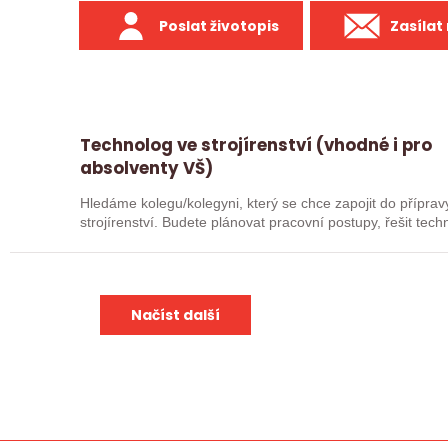
Poslat životopis
Zasílat
Technolog ve strojírenství (vhodné i pro
absolventy VŠ)
Hledáme kolegu/kolegyni, který se chce zapojit do přípra
strojírenství. Budete plánovat pracovní postupy, řešit tec
spolupracovat…
Načíst další