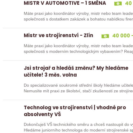
MISTR V AUTOMOTIVE – 1 SMĚNA
40 
Máte praxi jako koordinátor výroby, mistr nebo team leade
společnosti s dostatkem zakázek a bohatou nabídkou fire
Mistr ve strojírenství - Zlín
40 000 -
Máte praxi jako koordinátor výroby, mistr nebo team leade
společnosti
Jsi strojař a hledáš změnu? My hledáme
učitele! 3 měs. volna
Do specializované soukromé střední školy hledáme učitele 
Nemusíte mít praxi ze školství, stačí zkušenosti ze strojír
sebou…
Technolog ve strojírenství | vhodné pro
absolventy VŠ
Dokončuješ VŠ technického směru a chceš nastoupit do vý
Hledáme juniorního technologa do moderní strojírenské společnosti. Pozice se zam