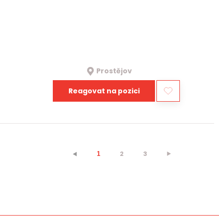
Prostějov
Reagovat na pozici
2
3
⯈
⯇
1