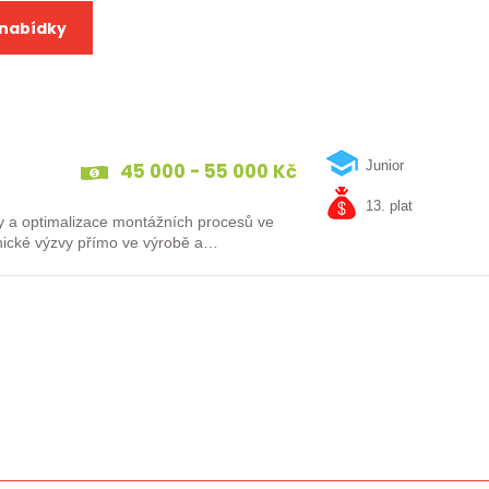
 nabídky
45 000 - 55 000 Kč
Junior
13. plat
vy a optimalizace montážních procesů ve
hnické výzvy přímo ve výrobě a