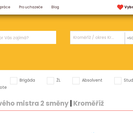
 práce
Pro uchazeče
Blog
Vyb
+5
Brigáda
ŽL
Absolvent
Stu
ote
ého mistra 2 směny
|
Kroměříž