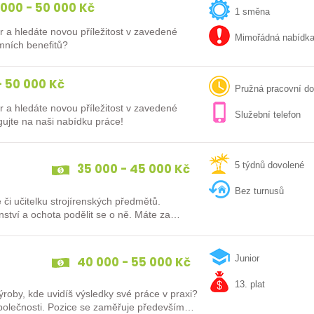
000 - 50 000 Kč
1 směna
r a hledáte novou příležitost v zavedené
Mimořádná nabídk
mních benefitů?
 50 000 Kč
Pružná pracovní d
r a hledáte novou příležitost v zavedené
Služební telefon
 s moderním technologickým vybavením? Reagujte na naši nabídku práce!
35 000 - 45 000 Kč
5 týdnů dovolené
Bez turnusů
či učitelku strojírenských předmětů.
enství a ochota podělit se o ně. Máte za
40 000 - 55 000 Kč
Junior
13. plat
roby, kde uvidíš výsledky své práce v praxi?
ěřuje především