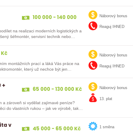
100 000 - 140 000
Náborový bonus
Kč
Reaguj IHNED
dílet na realizaci moderních logistických a
ů po celé Evropě? Ať už jste zkušený šéfmontér, servisní technik nebo…
 Kč
Náborový bonus
ním montážních prací a láká Vás práce na
Reaguj IHNED
lektromontér, který už nechce být jen
 +
65 000 - 130 000 Kč
Náborový bonus
13. plat
m a zároveň si vydělat zajímavé peníze?
ěci do vlastních rukou – jak ve výrobě, tak…
ita v
45 000 - 65 000 Kč
1 směna