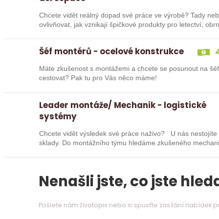
Chcete vidět reálný dopad své práce ve výrobě? Tady nebud
ovlivňovat, jak vznikají špičkové produkty pro letectví, o
Hledáme…
Šéf montérů - ocelové konstrukce
4
Máte zkušenost s montážemi a chcete se posunout na šé
cestovat? Pak tu pro Vás něco máme!
Leader montáže/ Mechanik - logistické
systémy
Chcete vidět výsledek své práce naživo? U nás nestojíte 
sklady. Do montážního týmu hledáme zkušeného mechanika,
Nenašli jste, co jste hleda
Pošlete nám životopis nebo si spusťte zasílání nabídek 