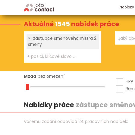
Nabídky
Aktuálně
1545
nabídek práce
×
zástupce směnového mistra 2
směny
Mzda
bez omezení
HPP
Rem
Nabídky práce
zástupce směnov
Vašemu zadání odpovídá 24 pracovních nabídek: