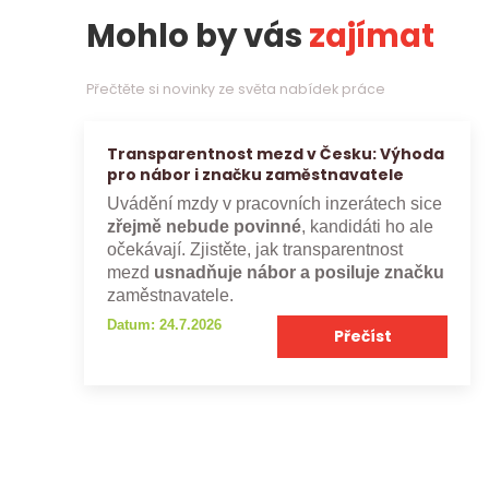
Mohlo by vás
zajímat
Přečtěte si novinky ze světa nabídek práce
Transparentnost mezd v Česku: Výhoda
pro nábor i značku zaměstnavatele
Uvádění mzdy v pracovních inzerátech sice
zřejmě nebude povinné
, kandidáti ho ale
očekávají. Zjistěte, jak transparentnost
mezd
usnadňuje nábor a posiluje značku
zaměstnavatele.
Datum: 24.7.2026
Přečíst