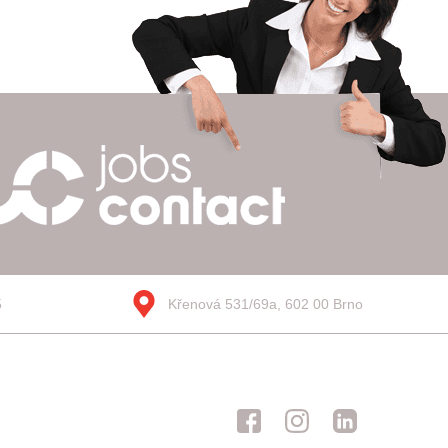
5
Křenová 531/69a, 602 00 Brno