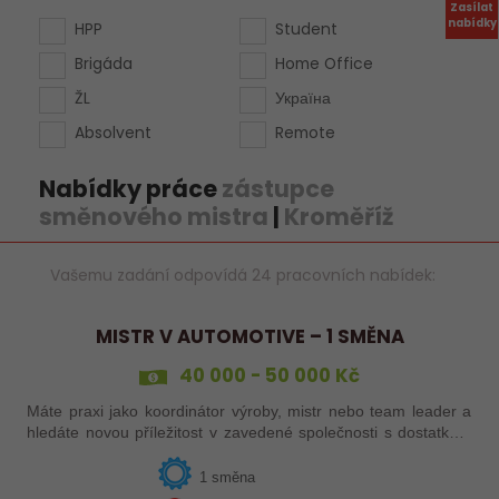
Zasílat
nabídky
HPP
Student
Brigáda
Home Office
ŽL
Україна
Absolvent
Remote
Nabídky práce
zástupce
směnového mistra
|
Kroměříž
Vašemu zadání odpovídá 24 pracovních nabídek:
MISTR V AUTOMOTIVE – 1 SMĚNA
40 000 - 50 000 Kč
Máte praxi jako koordinátor výroby, mistr nebo team leader a
hledáte novou příležitost v zavedené společnosti s dostatkem
zakázek a bohatou nabídkou firemních benefitů?
1 směna