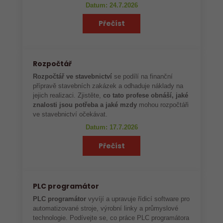
Datum: 24.7.2026
Přečíst
Rozpočtář
Rozpočtář ve stavebnictví
se podílí na finanční
přípravě stavebních zakázek a odhaduje náklady na
jejich realizaci. Zjistěte,
co tato profese obnáší, jaké
znalosti jsou potřeba a jaké mzdy
mohou rozpočtáři
ve stavebnictví očekávat.
Datum: 17.7.2026
Přečíst
PLC programátor
PLC programátor
vyvíjí a upravuje řídicí software pro
automatizované stroje, výrobní linky a průmyslové
technologie. Podívejte se, co práce PLC programátora