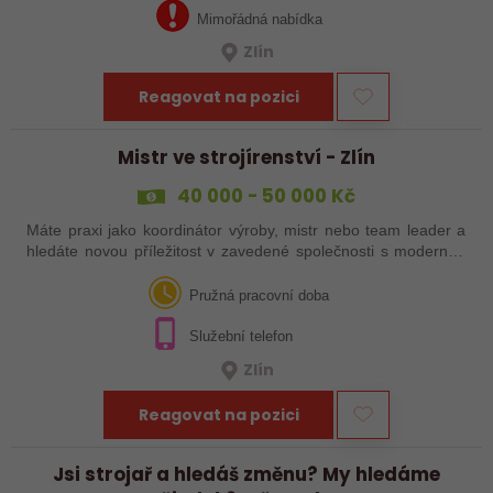
Mimořádná nabídka
Zlín
Reagovat na pozici
Mistr ve strojírenství - Zlín
40 000 - 50 000 Kč
Máte praxi jako koordinátor výroby, mistr nebo team leader a
hledáte novou příležitost v zavedené společnosti s moderním
technologickým vybavením? Reagujte na naši nabídku práce!
Pružná pracovní doba
Služební telefon
Zlín
Reagovat na pozici
Jsi strojař a hledáš změnu? My hledáme