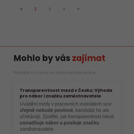
2
3
⯈
⯇
1
Mohlo by vás
zajímat
Přečtěte si novinky ze světa nabídek práce
Transparentnost mezd v Česku: Výhoda
pro nábor i značku zaměstnavatele
Uvádění mzdy v pracovních inzerátech sice
zřejmě nebude povinné
, kandidáti ho ale
očekávají. Zjistěte, jak transparentnost mezd
usnadňuje nábor a posiluje značku
zaměstnavatele.