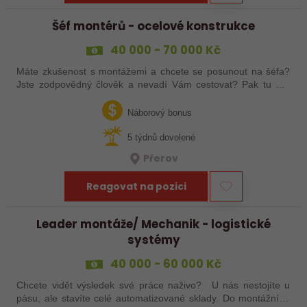
Šéf montérů - ocelové konstrukce
40 000 - 70 000 Kč
Máte zkušenost s montážemi a chcete se posunout na šéfa?
Jste zodpovědný člověk a nevadí Vám cestovat? Pak tu pro
Vás něco máme!
Náborový bonus
5 týdnů dovolené
Přerov
Reagovat na pozici
Leader montáže/ Mechanik - logistické
systémy
40 000 - 60 000 Kč
Chcete vidět výsledek své práce naživo? U nás nestojíte u
pásu, ale stavíte celé automatizované sklady. Do montážního