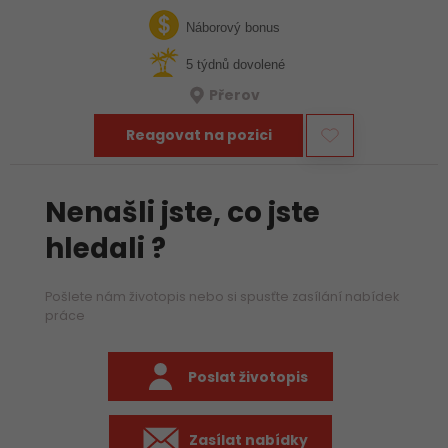
týmu hledáme zkušeného mechanika, který už ví, jak funguje
stavba, umí si…
Náborový bonus
5 týdnů dovolené
Přerov
Reagovat na pozici
Nenašli jste, co jste
hledali ?
Pošlete nám životopis nebo si spusťte zasílání nabídek
práce
Poslat životopis
Zasílat nabídky