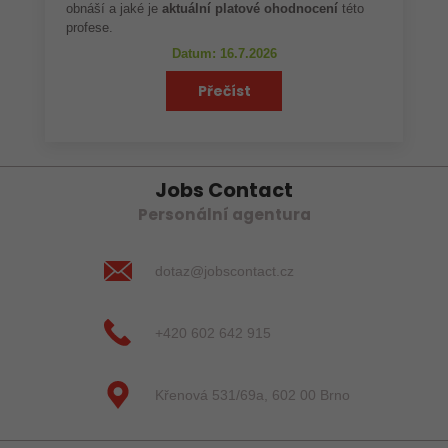
obnáší a jaké je
aktuální platové ohodnocení
této
profese.
Datum: 16.7.2026
Přečíst
Jobs Contact
Personální agentura
dotaz@jobscontact.cz
+420 602 642 915
Křenová 531/69a, 602 00 Brno