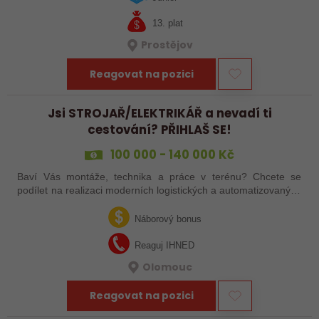
13. plat
Prostějov
Reagovat na pozici
Jsi STROJAŘ/ELEKTRIKÁŘ a nevadí ti
cestování? PŘIHLAŠ SE!
100 000 - 140 000 Kč
Baví Vás montáže, technika a práce v terénu? Chcete se
podílet na realizaci moderních logistických a automatizovaných
systémů po celé Evropě? Ať už jste zkušený šéfmontér,
servisní technik nebo…
Náborový bonus
Reaguj IHNED
Olomouc
Reagovat na pozici