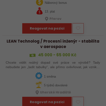
jak ve výrobě, tak…
Náborový bonus
13. plat
Přerov
Reagovat na pozici
LEAN Technolog / Procesní inženýr - stabilita
v aerospace
45 000 - 65 000 Kč
Chcete vidět reálný dopad své práce ve výrobě? Tady
nebudete jen „ladit tabulky“, ale přímo ovlivňovat, jak vznikají
špičkové produkty pro letectví, obrněnou techniku nebo
dopravní systémy. Hledáme…
1 směna
5 týdnů dovolené
Uherské Hradiště
Reagovat na pozici