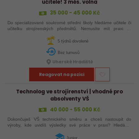
učitele! 3 měs. volna
35 000 - 45 000 Kč
Do specializované soukromé střední školy hledáme učitele či
učitelku strojírenských předmětů. Nemusíte mít praxi ze
školství, stačí zkušenosti ze strojírenství a ochota podělit se o
ně. Máte za sebou…
5 týdnů dovolené
Bez turnusů
Uherské Hradiště
Reagovat na pozici
Technolog ve strojírenství | vhodné pro
absolventy VŠ
40 000 - 55 000 Kč
Dokončuješ VŠ technického směru a chceš nastoupit do
výroby, kde uvidíš výsledky své práce v praxi? Hledáme
juniorního technologa do moderní strojírenské společnosti.
Pozice se zaměřuje především na…
Junior