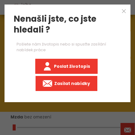
Nenašli jste, co jste
Aktuálně
1545
nabídek práce
hledali ?
×
zástupce směnového mistra
Pošlete nám životopis nebo si spusťte zasílání
nabídek práce
Poslat životopis
+50 km
Zasílat nabídky
Mzda
bez omezení