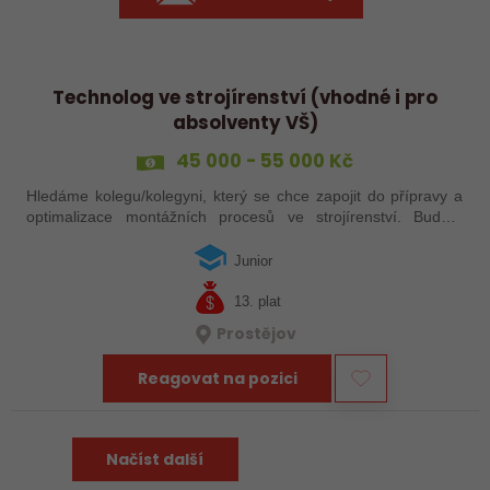
Technolog ve strojírenství (vhodné i pro
absolventy VŠ)
45 000 - 55 000 Kč
Hledáme kolegu/kolegyni, který se chce zapojit do přípravy a
optimalizace montážních procesů ve strojírenství. Budete
plánovat pracovní postupy, řešit technické výzvy přímo ve
výrobě a spolupracovat…
Junior
13. plat
Prostějov
Reagovat na pozici
Načíst další