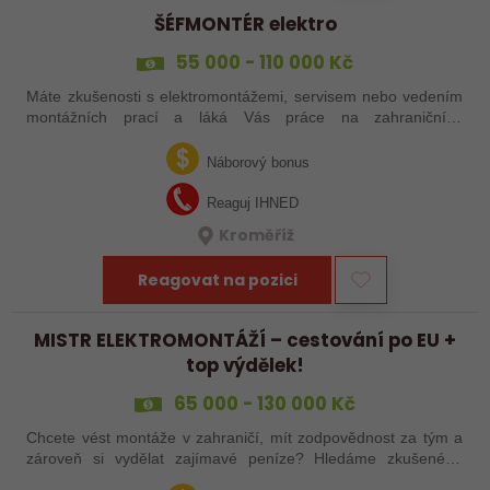
ŠÉFMONTÉR elektro
55 000 - 110 000 Kč
Máte zkušenosti s elektromontážemi, servisem nebo vedením
montážních prací a láká Vás práce na zahraničních
projektech? Nebo jste šikovný elektrikář či elektromontér, který
už nechce být jen „řadový…
Náborový bonus
Reaguj IHNED
Kroměříž
Reagovat na pozici
MISTR ELEKTROMONTÁŽÍ – cestování po EU +
top výdělek!
65 000 - 130 000 Kč
Chcete vést montáže v zahraničí, mít zodpovědnost za tým a
zároveň si vydělat zajímavé peníze? Hledáme zkušeného
elektrotechnika, který se nebojí vzít věci do vlastních rukou –